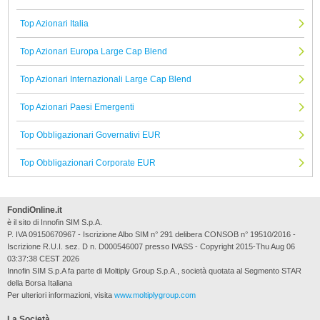
Top Azionari Italia
Top Azionari Europa Large Cap Blend
Top Azionari Internazionali Large Cap Blend
Top Azionari Paesi Emergenti
Top Obbligazionari Governativi EUR
Top Obbligazionari Corporate EUR
FondiOnline.it
è il sito di Innofin SIM S.p.A.
P. IVA 09150670967 - Iscrizione Albo SIM n° 291 delibera CONSOB n° 19510/2016 -
Iscrizione R.U.I. sez. D n. D000546007 presso IVASS - Copyright 2015-Thu Aug 06
03:37:38 CEST 2026
Innofin SIM S.p.A fa parte di Moltiply Group S.p.A., società quotata al Segmento STAR
della Borsa Italiana
Per ulteriori informazioni, visita
www.moltiplygroup.com
La Società