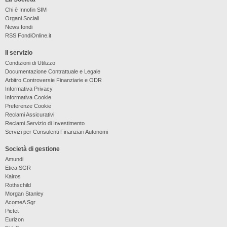
Chi è Innofin SIM
Organi Sociali
News fondi
RSS FondiOnline.it
Il servizio
Condizioni di Utilizzo
Documentazione Contrattuale e Legale
Arbitro Controversie Finanziarie e ODR
Informativa Privacy
Informativa Cookie
Preferenze Cookie
Reclami Assicurativi
Reclami Servizio di Investimento
Servizi per Consulenti Finanziari Autonomi
Società di gestione
Amundi
Etica SGR
Kairos
Rothschild
Morgan Stanley
AcomeA Sgr
Pictet
Eurizon