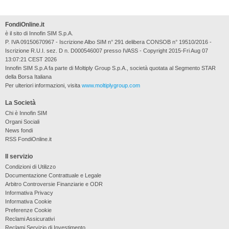
FondiOnline.it
è il sito di Innofin SIM S.p.A.
P. IVA 09150670967 - Iscrizione Albo SIM n° 291 delibera CONSOB n° 19510/2016 -
Iscrizione R.U.I. sez. D n. D000546007 presso IVASS - Copyright 2015-Fri Aug 07
13:07:21 CEST 2026
Innofin SIM S.p.A fa parte di Moltiply Group S.p.A., società quotata al Segmento STAR
della Borsa Italiana
Per ulteriori informazioni, visita
www.moltiplygroup.com
La Società
Chi è Innofin SIM
Organi Sociali
News fondi
RSS FondiOnline.it
Il servizio
Condizioni di Utilizzo
Documentazione Contrattuale e Legale
Arbitro Controversie Finanziarie e ODR
Informativa Privacy
Informativa Cookie
Preferenze Cookie
Reclami Assicurativi
Reclami Servizio di Investimento