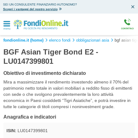
SEI UN CONSULENTE FINANZIARIO AUTONOMO?
Scopri i vantaggi del nostro servizio
menu
CONTATTACI
fondionline.it (home)
elenco fondi
obbligazionari asia
bgf asian tig
BGF Asian Tiger Bond E2 -
LU0147399801
Obiettivo di investimento dichiarato
Mira a massimizzare il rendimento investendo almeno il 70% del
patrimonio netto totale in valori mobiliari a reddito fisso di emittenti
con sede o che svolgono prevalentemente la loro attività
economica in Paesi cosiddetti “Tigri Asiatiche”, e potrà investire in
tutte le categorie di titoli compresi i noninvestment grade.
Anagrafica e indicatori
ISIN:
LU0147399801