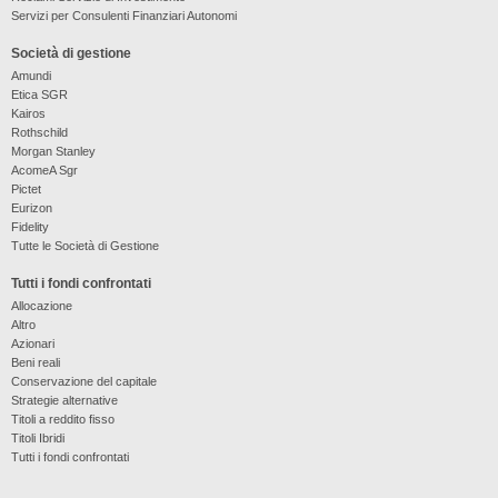
Servizi per Consulenti Finanziari Autonomi
Società di gestione
Amundi
Etica SGR
Kairos
Rothschild
Morgan Stanley
AcomeA Sgr
Pictet
Eurizon
Fidelity
Tutte le Società di Gestione
Tutti i fondi confrontati
Allocazione
Altro
Azionari
Beni reali
Conservazione del capitale
Strategie alternative
Titoli a reddito fisso
Titoli Ibridi
Tutti i fondi confrontati