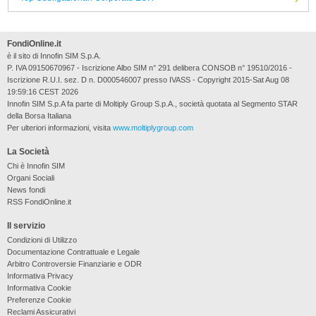
FondiOnline.it
è il sito di Innofin SIM S.p.A.
P. IVA 09150670967 - Iscrizione Albo SIM n° 291 delibera CONSOB n° 19510/2016 -
Iscrizione R.U.I. sez. D n. D000546007 presso IVASS - Copyright 2015-Sat Aug 08
19:59:16 CEST 2026
Innofin SIM S.p.A fa parte di Moltiply Group S.p.A., società quotata al Segmento STAR
della Borsa Italiana
Per ulteriori informazioni, visita
www.moltiplygroup.com
La Società
Chi è Innofin SIM
Organi Sociali
News fondi
RSS FondiOnline.it
Il servizio
Condizioni di Utilizzo
Documentazione Contrattuale e Legale
Arbitro Controversie Finanziarie e ODR
Informativa Privacy
Informativa Cookie
Preferenze Cookie
Reclami Assicurativi