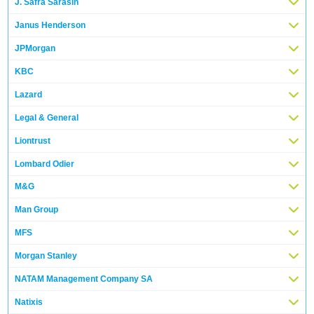
J. Safra Sarasin
Janus Henderson
JPMorgan
KBC
Lazard
Legal & General
Liontrust
Lombard Odier
M&G
Man Group
MFS
Morgan Stanley
NATAM Management Company SA
Natixis