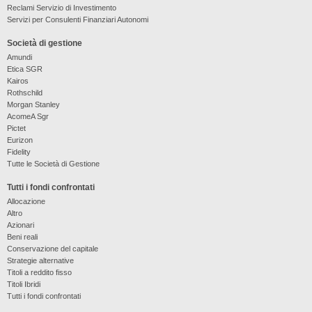
Reclami Servizio di Investimento
Servizi per Consulenti Finanziari Autonomi
Società di gestione
Amundi
Etica SGR
Kairos
Rothschild
Morgan Stanley
AcomeA Sgr
Pictet
Eurizon
Fidelity
Tutte le Società di Gestione
Tutti i fondi confrontati
Allocazione
Altro
Azionari
Beni reali
Conservazione del capitale
Strategie alternative
Titoli a reddito fisso
Titoli Ibridi
Tutti i fondi confrontati