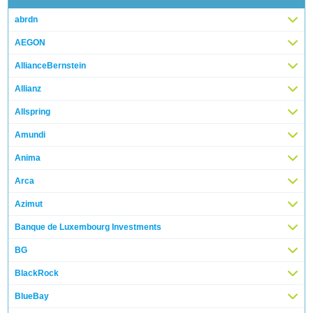
abrdn
AEGON
AllianceBernstein
Allianz
Allspring
Amundi
Anima
Arca
Azimut
Banque de Luxembourg Investments
BG
BlackRock
BlueBay