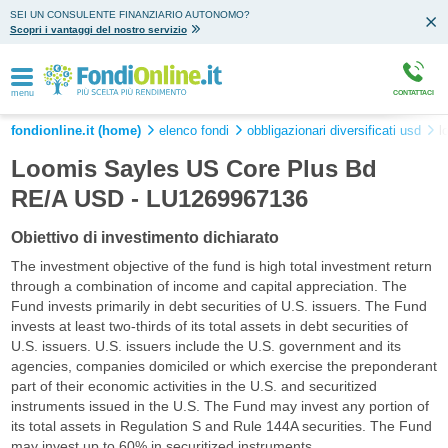
SEI UN CONSULENTE FINANZIARIO AUTONOMO?
Scopri i vantaggi del nostro servizio
menu
CONTATTACI
fondionline.it (home)
elenco fondi
obbligazionari diversificati usd
l
Loomis Sayles US Core Plus Bd
RE/A USD - LU1269967136
Obiettivo di investimento dichiarato
The investment objective of the fund is high total investment return
through a combination of income and capital appreciation. The
Fund invests primarily in debt securities of U.S. issuers. The Fund
invests at least two-thirds of its total assets in debt securities of
U.S. issuers. U.S. issuers include the U.S. government and its
agencies, companies domiciled or which exercise the preponderant
part of their economic activities in the U.S. and securitized
instruments issued in the U.S. The Fund may invest any portion of
its total assets in Regulation S and Rule 144A securities. The Fund
may invest up to 60% in securitized instruments.