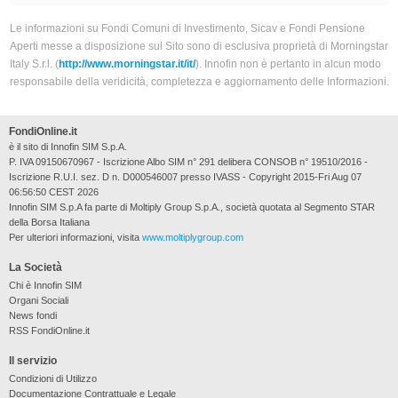
Le informazioni su Fondi Comuni di Investimento, Sicav e Fondi Pensione
Aperti messe a disposizione sul Sito sono di esclusiva proprietà di Morningstar
Italy S.r.l. (
http://www.morningstar.it/it/
). Innofin non è pertanto in alcun modo
responsabile della veridicità, completezza e aggiornamento delle Informazioni.
FondiOnline.it
è il sito di Innofin SIM S.p.A.
P. IVA 09150670967 - Iscrizione Albo SIM n° 291 delibera CONSOB n° 19510/2016 -
Iscrizione R.U.I. sez. D n. D000546007 presso IVASS - Copyright 2015-Fri Aug 07
06:56:50 CEST 2026
Innofin SIM S.p.A fa parte di Moltiply Group S.p.A., società quotata al Segmento STAR
della Borsa Italiana
Per ulteriori informazioni, visita
www.moltiplygroup.com
La Società
Chi è Innofin SIM
Organi Sociali
News fondi
RSS FondiOnline.it
Il servizio
Condizioni di Utilizzo
Documentazione Contrattuale e Legale