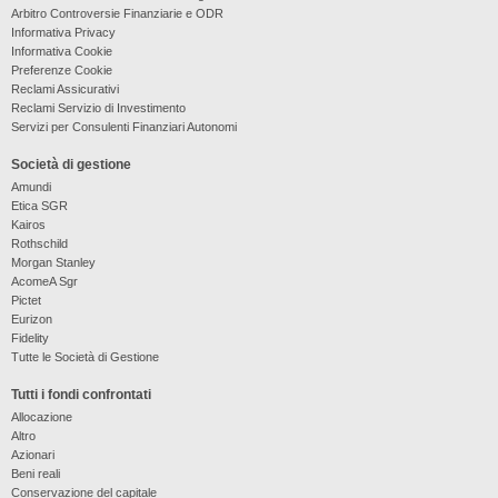
Arbitro Controversie Finanziarie e ODR
Informativa Privacy
Informativa Cookie
Preferenze Cookie
Reclami Assicurativi
Reclami Servizio di Investimento
Servizi per Consulenti Finanziari Autonomi
Società di gestione
Amundi
Etica SGR
Kairos
Rothschild
Morgan Stanley
AcomeA Sgr
Pictet
Eurizon
Fidelity
Tutte le Società di Gestione
Tutti i fondi confrontati
Allocazione
Altro
Azionari
Beni reali
Conservazione del capitale