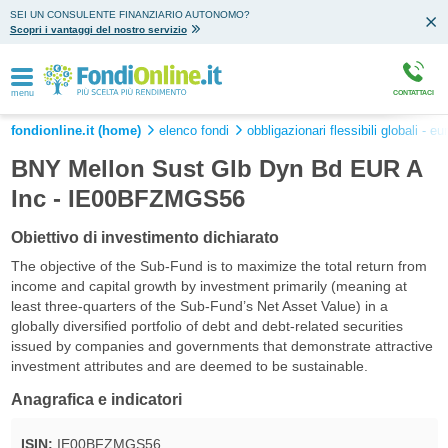
SEI UN CONSULENTE FINANZIARIO AUTONOMO?
Scopri i vantaggi del nostro servizio
menu
CONTATTACI
fondionline.it (home)
elenco fondi
obbligazionari flessibili globali - e
BNY Mellon Sust Glb Dyn Bd EUR A
Inc - IE00BFZMGS56
Obiettivo di investimento dichiarato
The objective of the Sub-Fund is to maximize the total return from
income and capital growth by investment primarily (meaning at
least three-quarters of the Sub-Fund’s Net Asset Value) in a
globally diversified portfolio of debt and debt-related securities
issued by companies and governments that demonstrate attractive
investment attributes and are deemed to be sustainable.
Anagrafica e indicatori
ISIN:
IE00BFZMGS56