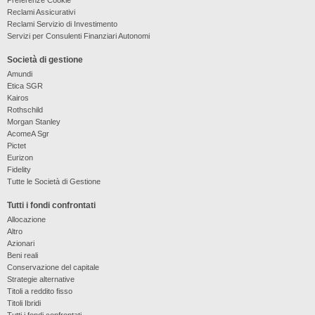
Reclami Assicurativi
Reclami Servizio di Investimento
Servizi per Consulenti Finanziari Autonomi
Società di gestione
Amundi
Etica SGR
Kairos
Rothschild
Morgan Stanley
AcomeA Sgr
Pictet
Eurizon
Fidelity
Tutte le Società di Gestione
Tutti i fondi confrontati
Allocazione
Altro
Azionari
Beni reali
Conservazione del capitale
Strategie alternative
Titoli a reddito fisso
Titoli Ibridi
Tutti i fondi confrontati