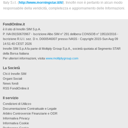
Italy S.r.l. (
http://www.morningstar.it/it/
). Innofin non è pertanto in alcun modo
responsabile della veridicità, completezza e aggiornamento delle Informazioni.
FondiOnline.it
è il sito di Innofin SIM S.p.A.
P. IVA 09150670967 - Iscrizione Albo SIM n° 291 delibera CONSOB n° 19510/2016 -
Iscrizione R.U.I. sez. D n. D000546007 presso IVASS - Copyright 2015-Sun Aug 09
14:51:40 CEST 2026
Innofin SIM S.p.A fa parte di Moltiply Group S.p.A., società quotata al Segmento STAR
della Borsa Italiana
Per ulteriori informazioni, visita
www.moltiplygroup.com
La Società
Chi è Innofin SIM
Organi Sociali
News fondi
RSS FondiOnline.it
Il servizio
Condizioni di Utilizzo
Documentazione Contrattuale e Legale
Arbitro Controversie Finanziarie e ODR
Informativa Privacy
Informativa Cookie
Preferenze Cookie