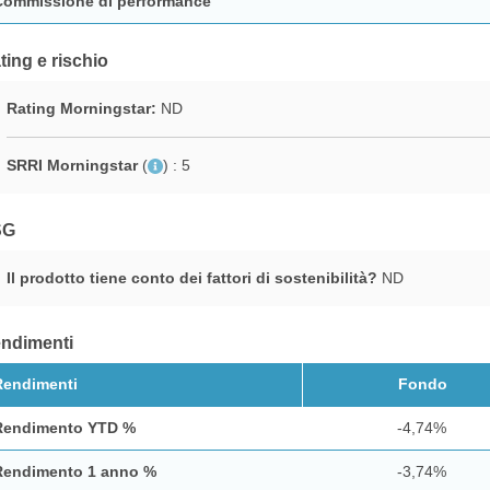
Commissione di performance
ting e rischio
Rating Morningstar:
ND
SRRI Morningstar
(
)
: 5
SG
Il prodotto tiene conto dei fattori di sostenibilità?
ND
ndimenti
Rendimenti
Fondo
Rendimento YTD %
-4,74%
Rendimento 1 anno %
-3,74%