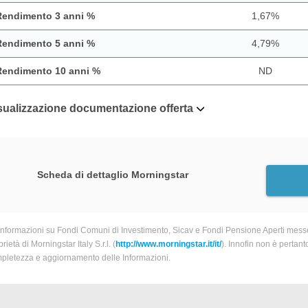
Rendimento 3 anni %
1,67%
Rendimento 5 anni %
4,79%
Rendimento 10 anni %
ND
sualizzazione documentazione offerta
Scheda di dettaglio Morningstar
informazioni su Fondi Comuni di Investimento, Sicav e Fondi Pensione Aperti messe
rietà di Morningstar Italy S.r.l. (
http://www.morningstar.it/it/
). Innofin non è pertant
pletezza e aggiornamento delle Informazioni.