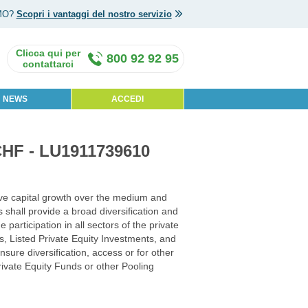
MO?
Scopri i vantaggi del nostro servizio
800 92 92 95
NEWS
ACCEDI
CHF - LU1911739610
eve capital growth over the medium and
s shall provide a broad diversification and
 participation in all sectors of the private
nds, Listed Private Equity Investments, and
sure diversification, access or for other
Private Equity Funds or other Pooling