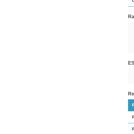
iM Global Partner AM
Ra
Tutte le Società di Gestione
E
Re