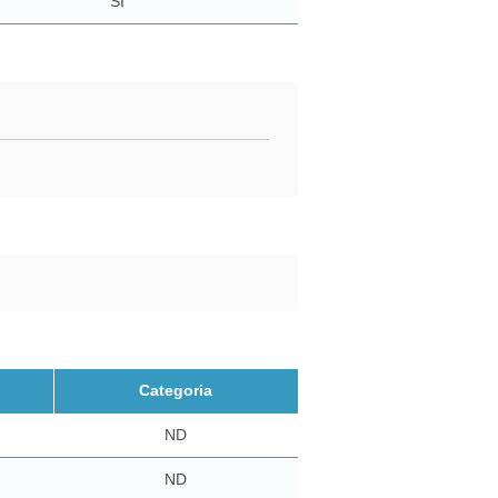
SI
Categoria
ND
ND