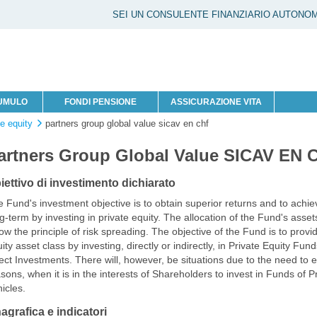
SEI UN CONSULENTE FINANZIARIO AUTONO
CUMULO
FONDI PENSIONE
ASSICURAZIONE VITA
te equity
partners group global value sicav en chf
artners Group Global Value SICAV EN 
iettivo di investimento dichiarato
 Fund's investment objective is to obtain superior returns and to achi
g-term by investing in private equity. The allocation of the Fund's asset
low the principle of risk spreading. The objective of the Fund is to provide
ity asset class by investing, directly or indirectly, in Private Equity Fu
ect Investments. There will, however, be situations due to the need to en
sons, when it is in the interests of Shareholders to invest in Funds of 
icles.
agrafica e indicatori