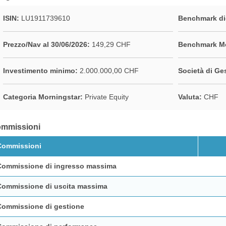
ISIN:
LU1911739610
Benchmark di
Prezzo/Nav al 30/06/2026:
149,29 CHF
Benchmark Mo
Investimento minimo:
2.000.000,00 CHF
Società di Ge
Categoria Morningstar:
Private Equity
Valuta:
CHF
mmissioni
Commissioni
Commissione di ingresso massima
Commissione di uscita massima
Commissione di gestione