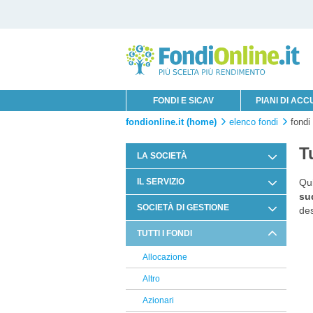
FONDI E SICAV
PIANI DI AC
fondionline.it (home)
elenco fondi
fondi
T
LA SOCIETÀ
Chi è Innofin Sim
IL SERVIZIO
Qui
sud
Organi Sociali
Condizioni di Utilizzo
SOCIETÀ DI GESTIONE
des
News Fondi
Documentazione Contrattuale e
BlackRock
TUTTI I FONDI
Legale
Kairos
Allocazione
Arbitro Controversie Finanziarie
MFS
Altro
Informativa Privacy
Selectra
Azionari
Informativa Cookie