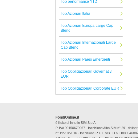
Top performance YTD
Oddo Meriten
Top Azionari Italia
Tutte le Società di Gestione
Top Azionari Europa Large Cap
Blend
Top Azionari Internazionali Large
Cap Blend
Top Azionari Paesi Emergenti
Top Obbligazionari Governativi
EUR
Top Obbligazionari Corporate EUR
FondiOnline.it
è il sito di Innofin SIM S.p.A.
P. IVA 09150670967 - Iscrizione Albo SIM n° 291 deli
n° 19510/2016 - Iscrizione R.U.I. sez. D n. D00054600