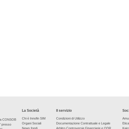
La Società
Il servizio
Soci
Chi è Innofin SIM
Condizioni di Utilizzo
Amu
bera CONSOB
Organi Sociali
Documentazione Contrattuale e Legale
Etic
7 presso
News fondi
Arbitro Controversie Finanziarie e ODR
Kair