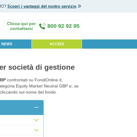
MO?
Scopri i vantaggi del nostro servizio
800 92 92 95
NEWS
ACCEDI
er società di gestione
GBP
confrontati su FondiOnline.it,
categoria Equity Market Neutral GBP e, se
o cliccando sul nome del fondo.