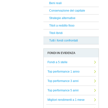
Soprarno SGR
Beni reali
Reclami Assicurativi
G Fund
Conservazione del capitale
Reclami Servizio di Investimento
Goldman Sachs
Strategie alternative
Tendercapital
Titoli a reddito fisso
Man GLG
Titoli Ibridi
DWS
Tutti i fondi confrontati
Jupiter
FONDI IN EVIDENZA
Natixis
Axa
Fondi a 5 stelle
Pegaso Capital Partners
Top performance 1 anno
Nordea
Top performance 3 anni
Rubrics
Top performance 5 anni
EFG
Aberdeen
Migliori rendimenti a 1 mese
Banor