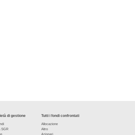
età di gestione
Tutti i fondi confrontati
ndi
Allocazione
a SGR
Altro
os
Azionari