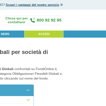
MO?
Scopri i vantaggi del nostro servizio
800 92 92 95
NEWS
ACCEDI
bali per società di
i Globali
confrontati su FondiOnline.it,
ategoria Obbligazionari Flessibili Globali e,
otto cliccando sul nome del fondo.