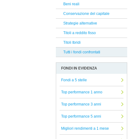
Infusive Fund
Beni reali
Reclami Assicurativi
BNY Mellon
Conservazione del capitale
Reclami Servizio di Investimento
Banor
Strategie alternative
Augmenta SICAV
Titoli a reddito fisso
DWS
Titoli Ibridi
Bantleon
Tutti i fondi confrontati
Allianz
FONDI IN EVIDENZA
Symphonia SGR
T. Rowe Price
Fondi a 5 stelle
Man GLG
Top performance 1 anno
Man
Top performance 3 anni
PIMCO
Top performance 5 anni
Credit Suisse
Pharus
Migliori rendimenti a 1 mese
Bnp Paribas AM