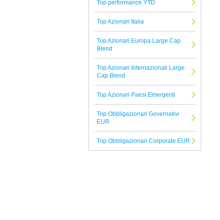
Top performance YTD
EI Sturdza
Top Azionari Italia
Tutte le Società di Gestione
Top Azionari Europa Large Cap
Blend
Top Azionari Internazionali Large
Cap Blend
Top Azionari Paesi Emergenti
Top Obbligazionari Governativi
EUR
Top Obbligazionari Corporate EUR