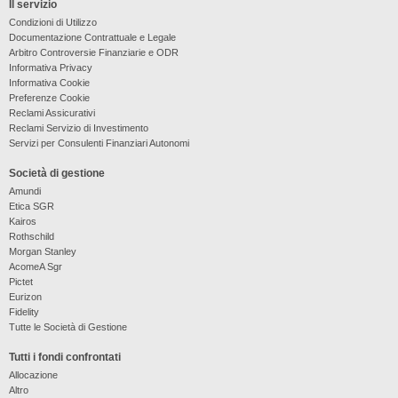
Il servizio
Condizioni di Utilizzo
Documentazione Contrattuale e Legale
Arbitro Controversie Finanziarie e ODR
Informativa Privacy
Informativa Cookie
Preferenze Cookie
Reclami Assicurativi
Reclami Servizio di Investimento
Servizi per Consulenti Finanziari Autonomi
Società di gestione
Amundi
Etica SGR
Kairos
Rothschild
Morgan Stanley
AcomeA Sgr
Pictet
Eurizon
Fidelity
Tutte le Società di Gestione
Tutti i fondi confrontati
Allocazione
Altro