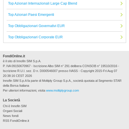
Top Azionari Internazionali Large Cap Blend
Top Azionari Paesi Emergenti
Top Obbligazionari Governativi EUR
Top Obbligazionari Corporate EUR
FondiOnline.it
è il sito di Innofin SIM S.p.A.
P. IVA 09150670967 - Iscrizione Albo SIM n° 291 delibera CONSOB n° 19510/2016 -
Iscrizione R.U.I. sez. D n. D000546007 presso IVASS - Copyright 2015-Fri Aug 07
20:38:16 CEST 2026
Innofin SIM S.p.A fa parte di Moltiply Group S.p.A., società quotata al Segmento STAR
della Borsa Italiana
Per ulteriori informazioni, visita
www.moltiplygroup.com
La Società
Chi è Innofin SIM
Organi Sociali
News fondi
RSS FondiOnline.it