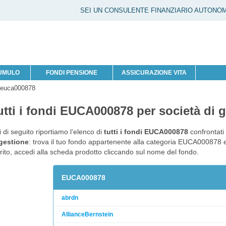
SEI UN CONSULENTE FINANZIARIO AUTONO
CUMULO
FONDI PENSIONE
ASSICURAZIONE VITA
 euca000878
utti i fondi EUCA000878 per società di 
 di seguito riportiamo l’elenco di
tutti i fondi EUCA000878
confrontati
 gestione
: trova il tuo fondo appartenente alla categoria EUCA000878 e, 
ito, accedi alla scheda prodotto cliccando sul nome del fondo.
EUCA000878
abrdn
AllianceBernstein