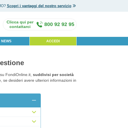
MO?
Scopri i vantaggi del nostro servizio
800 92 92 95
NEWS
ACCEDI
gestione
 su FondiOnline.it,
suddivisi per società
se desideri avere ulteriori informazioni in