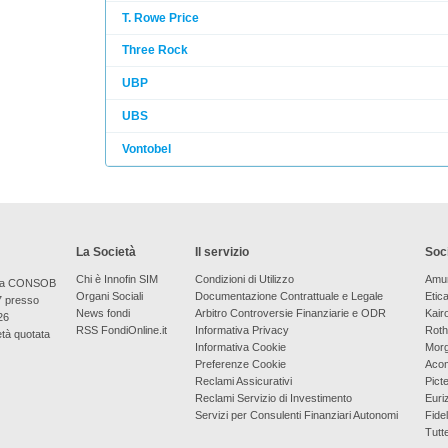
T. Rowe Price
Three Rock
UBP
UBS
Vontobel
La Società
Il servizio
Soci
Chi è Innofin SIM
Condizioni di Utilizzo
Amu
bera CONSOB
Organi Sociali
Documentazione Contrattuale e Legale
Etic
7 presso
News fondi
Arbitro Controversie Finanziarie e ODR
Kair
26
RSS FondiOnline.it
Informativa Privacy
Roth
età quotata
Informativa Cookie
Morg
Preferenze Cookie
Aco
Reclami Assicurativi
Picte
Reclami Servizio di Investimento
Euri
Servizi per Consulenti Finanziari Autonomi
Fidel
Tutt