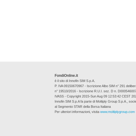
FondiOnline.it
è il sito di Innofin SIM S.p.A.
P. IVA 09150670967 - Iscrizione Albo SIM n° 291 deli
n° 19510/2016 - Iscrizione R.U.I. sez. D n. D00054600
IVASS - Copyright 2015-Sun Aug 09 12:53:42 CEST 20
Innofin SIM S.p.A fa parte di Moltiply Group S.p.A., soci
al Segmento STAR della Borsa Italiana
Per ulteriori informazioni, visita
www.moltiplygroup.com