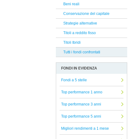
J.P. Morgan
Beni reali
Reclami Assicurativi
Bantleon
Conservazione del capitale
Reclami Servizio di Investimento
Finlabo
Strategie alternative
Aberdeen
Titoli a reddito fisso
Generali
Titoli Ibridi
Sarasin
Tutti i fondi confrontati
G Fund
FONDI IN EVIDENZA
Albermarle
Banca Finnat
Fondi a 5 stelle
Sycomore
Top performance 1 anno
Capital Group
Top performance 3 anni
Edmond De Rothschild AM
Top performance 5 anni
Franklin Templeton Investments
Nordea
Migliori rendimenti a 1 mese
Lombard Odier