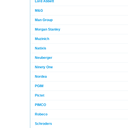
Lord Abbett
M&G
Man Group
Morgan Stanley
Muzinich
Natixis
Neuberger
Ninety One
Nordea
PGIM
Pictet
PIMCO
Robeco
Schroders