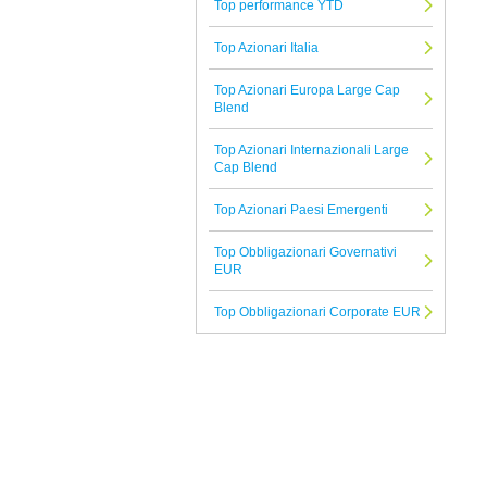
Top performance YTD
Alliance Bernstein
Top Azionari Italia
Tutte le Società di Gestione
Top Azionari Europa Large Cap
Blend
Top Azionari Internazionali Large
Cap Blend
Top Azionari Paesi Emergenti
Top Obbligazionari Governativi
EUR
Top Obbligazionari Corporate EUR