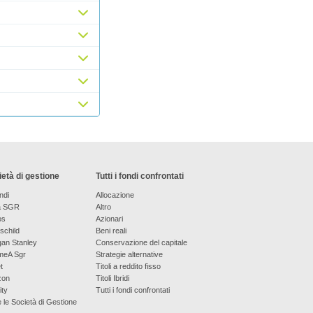
età di gestione
Tutti i fondi confrontati
ndi
Allocazione
a SGR
Altro
os
Azionari
schild
Beni reali
an Stanley
Conservazione del capitale
meA Sgr
Strategie alternative
t
Titoli a reddito fisso
zon
Titoli Ibridi
ity
Tutti i fondi confrontati
e le Società di Gestione