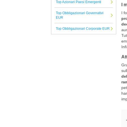
Top Azionari Paesi Emergenti
I 
RBC Bluebay
I f
Top Obbligazionari Governativi
Finlabo
EUR
pro
dec
Oddo Meriten
Top Obbligazionari Corporate EUR
aum
UTI International
Tut
emi
Tutte le Società di Gestione
Inf
At
Gra
sul
del
ram
pet
han
imp