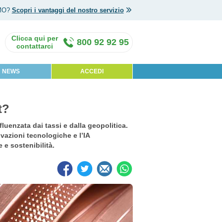
MO?
Scopri i vantaggi del nostro servizio
800 92 92 95
NEWS
ACCEDI
t?
fluenzata dai tassi e dalla geopolitica.
vazioni tecnologiche e l’IA
e sostenibilità.