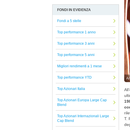
Financiere de l'Echiquier
Allocazione
Arbitro Controversie Finanziarie
FONDI IN EVIDENZA
Mediobanca
Altro
Informativa Privacy
Symphonia SGR
Fondi a 5 stelle
Azionari
Informativa Cookie
Ninety One
Beni reali
Reclami Assicurativi
Top performance 1 anno
Columbia Threadneedle
Conservazione del capitale
Reclami Servizio di Investimento
Top performance 3 anni
Swisscanto
Strategie alternative
Top performance 5 anni
Pharus
Titoli a reddito fisso
EAST CAPITAL
Migliori rendimenti a 1 mese
Titoli Ibridi
Edmond De Rothschild AM
Tutti i fondi confrontati
Top performance YTD
An
Schroders
Top Azionari Italia
All
Banor
ult
Top Azionari Europa Large Cap
Janus Henderson
198
Blend
co
G Fund
ril
Top Azionari Internazionali Large
T. 
Candriam
Cap Blend
deg
PIMCO