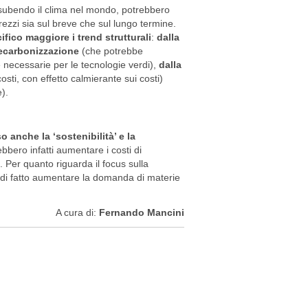
 subendo il clima nel mondo, potrebbero
rezzi sia sul breve che sul lungo termine.
ico maggiore i trend strutturali
:
dalla
decarbonizzazione
(che potrebbe
e necessarie per le tecnologie verdi),
dalla
osti, con effetto calmierante sui costi)
).
 anche la ‘sostenibilità’ e la
bbero infatti aumentare i costi di
. Per quanto riguarda il focus sulla
be di fatto aumentare la domanda di materie
A cura di:
Fernando Mancini