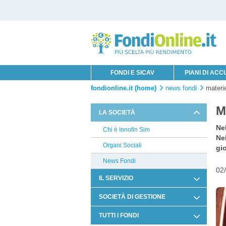
FONDI E SICAV
PIANI DI AC
fondionline.it (home)
news fondi
materie
M
LA SOCIETÀ
Nel
Chi è Innofin Sim
Ne
Organi Sociali
gi
News Fondi
02
IL SERVIZIO
Condizioni di Utilizzo
SOCIETÀ DI GESTIONE
Documentazione Contrattuale e
Zest
TUTTI I FONDI
Legale