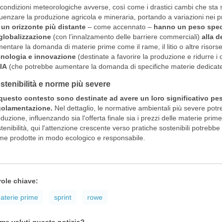
condizioni meteorologiche avverse, così come i drastici cambi che sta
luenzare la produzione agricola e mineraria, portando a variazioni nei p
 un orizzonte più distante
– come accennato –
hanno un peso specif
globalizzazione
(con l’innalzamento delle barriere commerciali)
alla 
mentare la domanda di materie prime come il rame, il litio o altre risors
cnologia e innovazione
(destinate a favorire la produzione e ridurre i c
’IA
(che potrebbe aumentare la domanda di specifiche materie dedicate
stenibilità e norme più severe
questo contesto sono destinate ad avere un loro significativo peso
golamentazione.
Nel dettaglio, le normative ambientali più severe potre
duzione, influenzando sia l'offerta finale sia i prezzi delle materie prime
tenibilità, qui l'attenzione crescente verso pratiche sostenibili potreb
me prodotte in modo ecologico e responsabile.
role chiave:
aterie prime
sprint
rowe