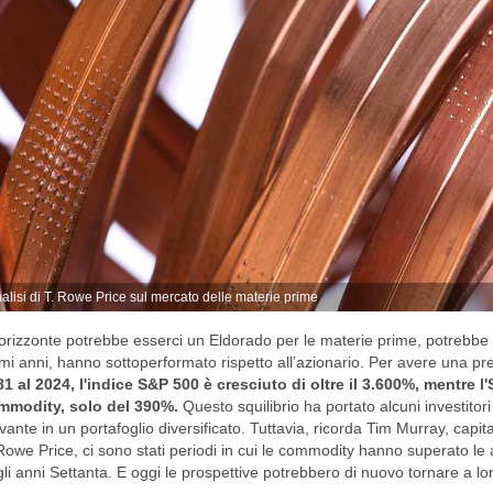
alisi di T. Rowe Price sul mercato delle materie prime
’orizzonte potrebbe esserci un Eldorado per le materie prime, potrebb
imi anni, hanno sottoperformato rispetto all’azionario. Per avere una pr
1 al 2024, l'indice S&P 500 è cresciuto di oltre il 3.600%, mentre
mmodity, solo del 390%.
Questo squilibrio ha portato alcuni investito
evante in un portafoglio diversificato. Tuttavia, ricorda Tim Murray, capita
Rowe Price, ci sono stati periodi in cui le commodity hanno superato le a
li anni Settanta. E oggi le prospettive potrebbero di nuovo tornare a lo