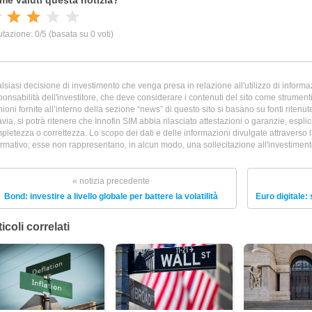
lsiasi decisione di investimento che venga presa in relazione all'utilizzo di informazi
ponsabilità dell'investitore, che deve considerare i contenuti del sito come strumenti 
nioni fornite all’interno della sezione “news” di questo sito si basano su fonti ritenu
avia, si potrà ritenere che Innofin SIM abbia rilasciato attestazioni o garanzie, esplicit
pletezza o correttezza. Lo scopo dei dati e delle informazioni divulgate attraverso 
ormativo; esse non rappresentano, in alcun modo, una sollecitazione all'investimento 
« notizia precedente
Bond: investire a livello globale per battere la volatilità
Euro digitale: 
icoli correlati