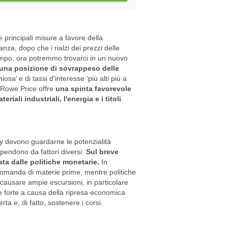
le principali misure a favore della
nza, dopo che i rialzi dei prezzi delle
empo, ora potremmo trovarci in un nuovo
 una posizione di sovrappeso delle
osa’ e di tassi d'interesse ‘più alti più a
 Rowe Price offre
una spinta favorevole
eriali industriali, l'energia e i titoli
ty devono guardarne le potenzialità
dipendono da fattori diversi.
Sul breve
ata dalle politiche monetarie.
In
 domanda di materie prime, mentre politiche
causare ampie escursioni, in particolare
 forte a causa della ripresa economica
ta e, di fatto, sostenere i corsi.