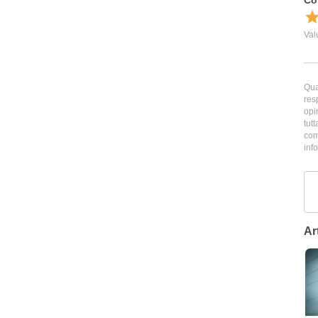
Qua
res
opi
tutt
com
inf
Art