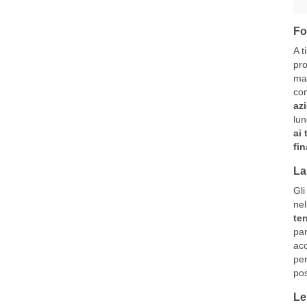
Fo
A t
pro
mat
co
azi
lun
ai 
fin
La
Gli
nel
ter
par
acc
per
pos
Le