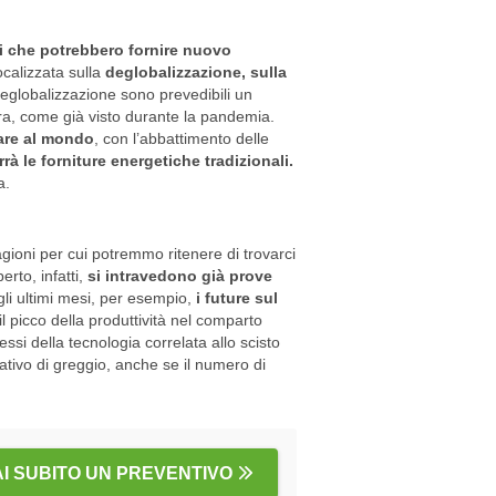
 che potrebbero fornire nuovo
ocalizzata sulla
deglobalizzazione, sulla
 deglobalizzazione sono prevedibili un
ura, come già visto durante la pandemia.
dare al mondo
, con l’abbattimento delle
rà le forniture energetiche tradizionali.
a.
gioni per cui potremmo ritenere di trovarci
erto, infatti,
si intravedono già prove
li ultimi mesi, per esempio,
i future sul
l picco della produttività nel comparto
ressi della tecnologia correlata allo scisto
tivo di greggio, anche se il numero di
AI SUBITO UN PREVENTIVO