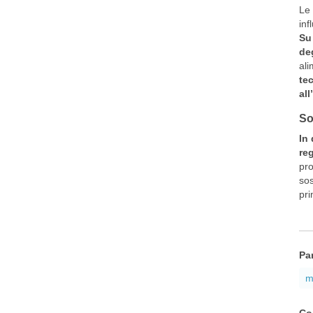
Le 
inf
Su
de
ali
te
all
So
In 
re
pro
sos
pri
Pa
m