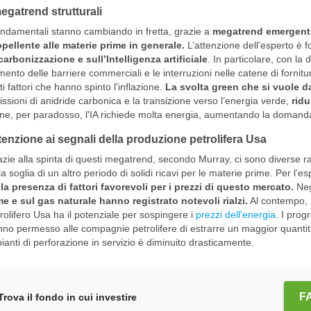
megatrend strutturali
ondamentali stanno cambiando in fretta, grazie a
megatrend emergenti
pellente alle materie prime in generale.
L’attenzione dell’esperto è f
arbonizzazione e sull’Intelligenza artificiale
. In particolare, con la
ento delle barriere commerciali e le interruzioni nelle catene di fornit
ti fattori che hanno spinto l'inflazione.
La svolta green che si vuole 
ssioni di anidride carbonica e la transizione verso l’energia verde,
ridur
ine, per paradosso, l'IA richiede molta energia, aumentando la domand
tenzione ai segnali della produzione petrolifera Usa
zie alla spinta di questi megatrend, secondo Murray, ci sono diverse ra
la soglia di un altro periodo di solidi ricavi per le materie prime. Per l’esp
la presenza di fattori favorevoli per i prezzi di questo mercato.
Neg
e e sul gas naturale hanno registrato notevoli rialzi.
Al contempo, i
rolifero Usa ha il potenziale per sospingere i
prezzi dell'energia
. I prog
no permesso alle compagnie petrolifere di estrarre un maggior quantita
ianti di perforazione in servizio è diminuito drasticamente.
F
Trova il fondo in cui investire