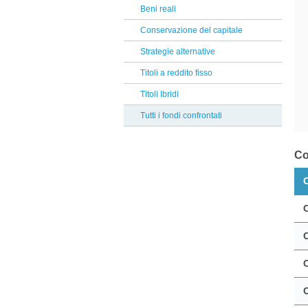
Belgrave
Beni reali
Reclami Assicurativi
RBC Bluebay
Conservazione del capitale
Reclami Servizio di Investimento
Bnp Paribas AM
Strategie alternative
Hedge Invest
Titoli a reddito fisso
Banca Zarattini
Titoli Ibridi
Compass
Tutti i fondi confrontati
Mediobanca
Algebris Inv
Co
Aberdeen
HSBC
Corner
G Fund
Credit Suisse
Allianz
M&G investments