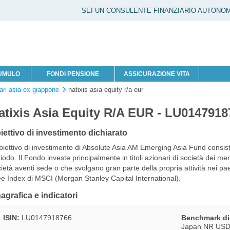
SEI UN CONSULENTE FINANZIARIO AUTONO
CUMULO
FONDI PENSIONE
ASSICURAZIONE VITA
ari asia ex giappone
natixis asia equity r/a eur
atixis Asia Equity R/A EUR - LU0147918
iettivo di investimento dichiarato
biettivo di investimento di Absolute Asia AM Emerging Asia Fund consiste
iodo. Il Fondo investe principalmente in titoli azionari di società dei me
ietà aventi sede o che svolgano gran parte della propria attività nei pae
e Index di MSCI (Morgan Stanley Capital International).
agrafica e indicatori
ISIN:
LU0147918766
Benchmark di
Japan NR US