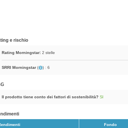
ting e rischio
Rating Morningstar:
2 stelle
SRRI Morningstar
(
)
: 6
SG
Il prodotto tiene conto dei fattori di sostenibilità?
SI
ndimenti
Rendimenti
Fondo