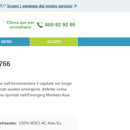
MO?
Scopri i vantaggi del nostro servizio
800 92 92 95
NEWS
ACCEDI
766
 nell’incrementare il capitale nel lungo
rcati asiatici emergenti, definite come
si riportati nell’Emerging Markets Asia
chiarato:
100% MSCI AC Asia Ex
D