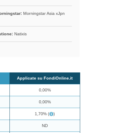
rningstar:
Morningstar Asia xJpn
stione:
Natixis
Applicate su FondiOnline.it
0,00%
0,00%
1,70%
(
)
ND