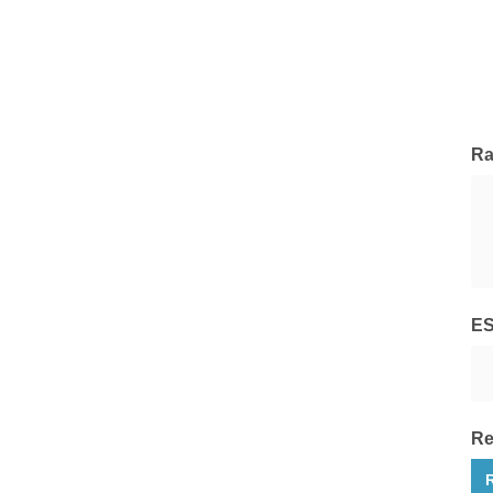
Pegaso Capital Partners
Tutte le Società di Gestione
Ra
E
Re