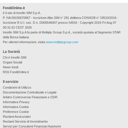
FondiOnline.it
è il sito di Innofin SIM S.p.A.
P. IVA 09150670967 - Iscrizione Albo SIM n° 291 delibera CONSOB n° 19510/2016 -
Iscrizione R.U.I. sez. D n. D000546007 presso IVASS - Copyright 2015-Fri Aug 07
00:31:52 CEST 2026
Innofin SIM S.p.A fa parte di Moltiply Group S.p.A., società quotata al Segmento STAR
della Borsa Italiana
Per ulteriori informazioni, visita
www.moltiplygroup.com
La Società
Chi è Innofin SIM
Organi Sociali
News fondi
RSS FondiOnline.it
Il servizio
Condizioni di Utilizzo
Documentazione Contrattuale e Legale
Arbitro Controversie Finanziarie e ODR
Informativa Privacy
Informativa Cookie
Preferenze Cookie
Reclami Assicurativi
Reclami Servizio di Investimento
Servizi per Consulenti Finanziari Autonomi