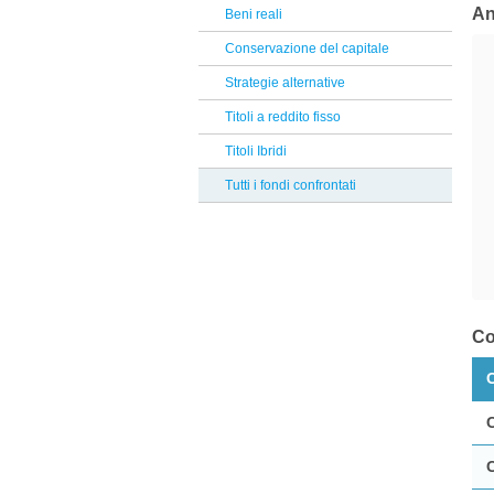
J.P. Morgan
An
Beni reali
Reclami Assicurativi
Allianz
Conservazione del capitale
Reclami Servizio di Investimento
Columbia Threadneedle
Strategie alternative
La Francaise
Titoli a reddito fisso
8a+
Titoli Ibridi
Robeco
Tutti i fondi confrontati
Mediobanca
Vontobel
DNCA Finance
Alkimis SGR
Co
MFS
Credit Suisse
Raiffeisen
Symphonia SGR
Janus Henderson