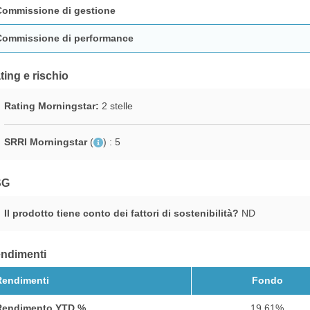
Commissione di gestione
Commissione di performance
ting e rischio
Rating Morningstar:
2 stelle
SRRI Morningstar
(
)
: 5
SG
Il prodotto tiene conto dei fattori di sostenibilità?
ND
ndimenti
Rendimenti
Fondo
Rendimento YTD %
19,61%