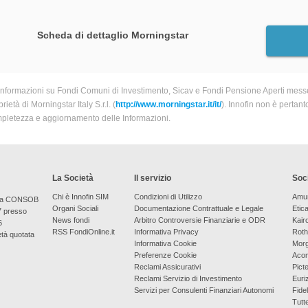
Scheda di dettaglio Morningstar
informazioni su Fondi Comuni di Investimento, Sicav e Fondi Pensione Aperti messe
rietà di Morningstar Italy S.r.l. (
http://www.morningstar.it/it/
). Innofin non è pertant
pletezza e aggiornamento delle Informazioni.
La Società
Il servizio
Soci
Chi è Innofin SIM
Condizioni di Utilizzo
Amu
bera CONSOB
Organi Sociali
Documentazione Contrattuale e Legale
Etic
7 presso
News fondi
Arbitro Controversie Finanziarie e ODR
Kair
6
RSS FondiOnline.it
Informativa Privacy
Roth
età quotata
Informativa Cookie
Morg
Preferenze Cookie
Aco
Reclami Assicurativi
Picte
Reclami Servizio di Investimento
Euri
Servizi per Consulenti Finanziari Autonomi
Fidel
Tutt