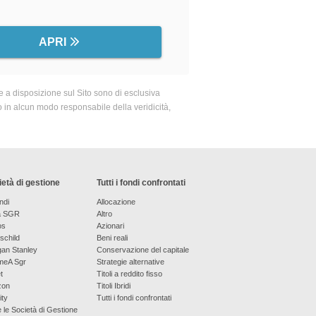
APRI
 a disposizione sul Sito sono di esclusiva
o in alcun modo responsabile della veridicità,
età di gestione
Tutti i fondi confrontati
ndi
Allocazione
a SGR
Altro
os
Azionari
schild
Beni reali
an Stanley
Conservazione del capitale
meA Sgr
Strategie alternative
t
Titoli a reddito fisso
zon
Titoli Ibridi
ity
Tutti i fondi confrontati
e le Società di Gestione