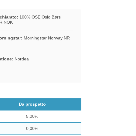
chiarato:
100% OSE Oslo Børs
TR NOK
rningstar:
Morningstar Norway NR
stione:
Nordea
Da prospetto
5,00%
0,00%