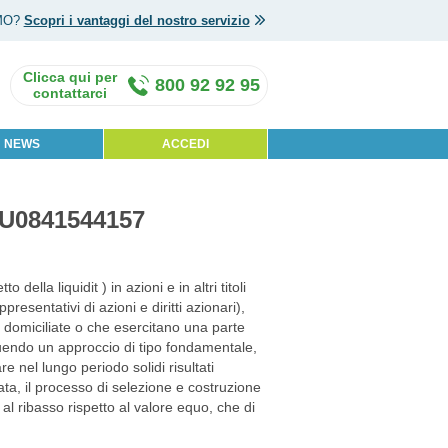
MO?
Scopri i vantaggi del nostro servizio
800 92 92 95
NEWS
ACCEDI
LU0841544157
lla liquidit ) in azioni e in altri titoli
resentativi di azioni e diritti azionari),
et domiciliate o che esercitano una parte
guendo un approccio di tipo fondamentale,
e nel lungo periodo solidi risultati
a, il processo di selezione e costruzione
al ribasso rispetto al valore equo, che di