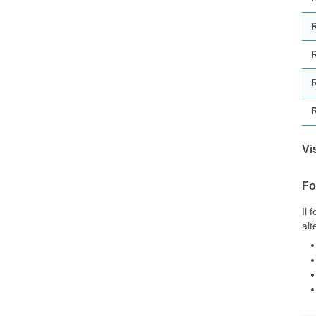
Vi
Fo
Il 
alt