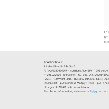
Le 
prop
com
FondiOnline.it
è il sito di Innofin SIM S.p.A.
P. IVA 09150670967 - Iscrizione Albo SIM n° 291 deli
n° 19510/2016 - Iscrizione R.U.I. sez. D n. D00054600
IVASS - Copyright 2015-Fri Aug 07 01:05:09 CEST 202
Innofin SIM S.p.A fa parte di Moltiply Group S.p.A., soci
al Segmento STAR della Borsa Italiana
Per ulteriori informazioni, visita
www.moltiplygroup.com