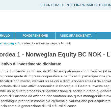
SEI UN CONSULENTE FINANZIARIO AUTONO
CUMULO
FONDI PENSIONE
ASSICURAZIONE VITA
ari norvegia
nordea 1 - norwegian equity bc nok
ordea 1 - Norwegian Equity BC NOK - 
iettivo di investimento dichiarato
comparto investe un minimo di 3/4 del suo patrimonio complessivo (al netto de
ini, come quote di imprese cooperative e certificati di partecipazione (rapp
tificati di godimento, warrant su azioni e diritti azionari emessi da soci
ortante della loro attivit economica in Norvegia. Il Gestore investe se
mite un accurato processo di identificazione di societ in grado di generar
nomici. Partendo da aziende che vantano una qualit manageriale elevat
 portafoglio prende in esame sia elementi di valutazione per acquistare 
ancio come la generazione di utili e flussi di cassa.