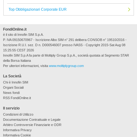
Top Obbligazionari Corporate EUR
FondiOnline.it
è il sito di Innofin SIM S.p.A.
P. IVA 09150670967 - Iscrizione Albo SIM n° 291 delibera CONSOB n° 19510/2016 -
Iscrizione R.U.I. sez. D n. D000546007 presso IVASS - Copyright 2015-Sat Aug 08
15:25:55 CEST 2026
Innofin SIM S.p.A fa parte di Moltiply Group S.p.A., società quotata al Segmento STAR
della Borsa Italiana
Per ulteriori informazioni, visita
www.moltiplygroup.com
La Società
Chi è Innofin SIM
Organi Sociali
News fondi
RSS FondiOnline.it
Il servizio
Condizioni di Utilizzo
Documentazione Contrattuale e Legale
Arbitro Controversie Finanziarie e ODR
Informativa Privacy
Informativa Cookie