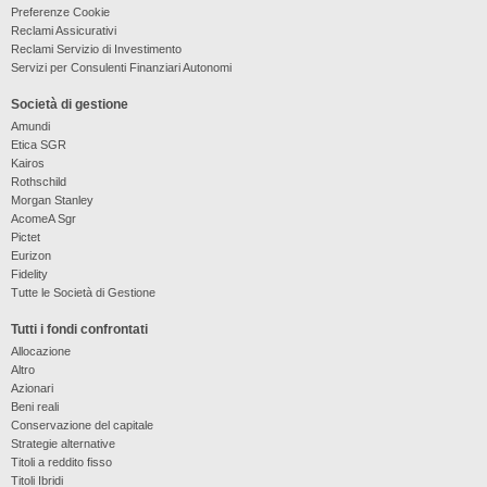
Preferenze Cookie
Reclami Assicurativi
Reclami Servizio di Investimento
Servizi per Consulenti Finanziari Autonomi
Società di gestione
Amundi
Etica SGR
Kairos
Rothschild
Morgan Stanley
AcomeA Sgr
Pictet
Eurizon
Fidelity
Tutte le Società di Gestione
Tutti i fondi confrontati
Allocazione
Altro
Azionari
Beni reali
Conservazione del capitale
Strategie alternative
Titoli a reddito fisso
Titoli Ibridi