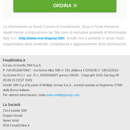
ORDINA
Le informazioni su Fondi Comuni di Investimento, Sicav e Fondi Pensione
Aperti messe a disposizione sul Sito sono di esclusiva proprietà di Morningstar
Italy S.r.l. (
http://www.morningstar.it/it/
). Innofin non è pertanto in alcun modo
responsabile della veridicità, completezza e aggiornamento delle Informazioni.
FondiOnline.it
è il sito di Innofin SIM S.p.A.
P. IVA 09150670967 - Iscrizione Albo SIM n° 291 delibera CONSOB n° 19510/2016 -
Iscrizione R.U.I. sez. D n. D000546007 presso IVASS - Copyright 2015-Sat Aug 08
05:06:19 CEST 2026
Innofin SIM S.p.A fa parte di Moltiply Group S.p.A., società quotata al Segmento STAR
della Borsa Italiana
Per ulteriori informazioni, visita
www.moltiplygroup.com
La Società
Chi è Innofin SIM
Organi Sociali
News fondi
RSS FondiOnline.it