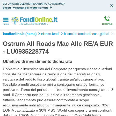
SEI UN CONSULENTE FINANZIARIO AUTONOMO?
Scopri i vantaggi del nostro servizio
menu
CONTATTACI
fondionline.it (home)
elenco fondi
bilanciati moderati eur - globali
o
Ostrum All Roads Mac Allc RE/A EUR
- LU0935228774
Obiettivo di investimento dichiarato
L'obiettivo d'investimento del Comparto per questa classe di azioni
consiste nel beneficiare dell'evoluzione dei mercati azionari,
valutari e del reddito fisso globali tramite un'allocazione attiva,
flessibile e multi-asset che miri a conseguire una performance
positiva nell'arco del periodo minimo di investimento consigliato di 3
anni. Il Comparto non ha un indice di riferimento gestionale,
tuttavia l'andamento può essere confrontato a scopo
esclusivamente indicativo con il seguente indice composito: 70%
EONIA capitalizzato e 30% MSCI World con copertura nei confronti
dell'euro. L'EONIA capitalizzato ("European OverNight Index