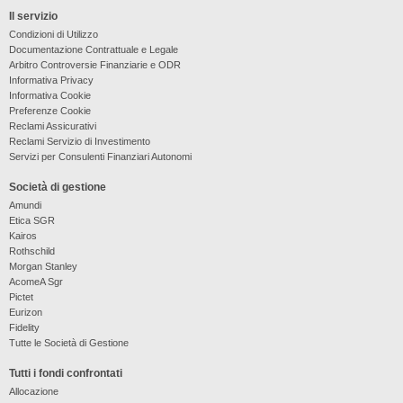
Il servizio
Condizioni di Utilizzo
Documentazione Contrattuale e Legale
Arbitro Controversie Finanziarie e ODR
Informativa Privacy
Informativa Cookie
Preferenze Cookie
Reclami Assicurativi
Reclami Servizio di Investimento
Servizi per Consulenti Finanziari Autonomi
Società di gestione
Amundi
Etica SGR
Kairos
Rothschild
Morgan Stanley
AcomeA Sgr
Pictet
Eurizon
Fidelity
Tutte le Società di Gestione
Tutti i fondi confrontati
Allocazione