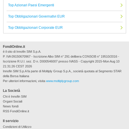
Top Azionari Paesi Emergenti
Top Obbligazionari Governativi EUR
Top Obbligazionari Corporate EUR
FondiOnline.it
è il sito di Innofin SIM S.p.A.
P. IVA 09150670967 - Iscrizione Albo SIM n° 291 delibera CONSOB n° 19510/2016 -
Iscrizione R.U.I. sez. D n. D000546007 presso IVASS - Copyright 2015-Mon Aug 10
21:31:26 CEST 2026
Innofin SIM S.p.A fa parte di Moltiply Group S.p.A., società quotata al Segmento STAR
della Borsa Italiana
Per ulteriori informazioni, visita
www.moltiplygroup.com
La Società
Chi è Innofin SIM
Organi Sociali
News fondi
RSS FondiOnline.it
Il servizio
Condizioni di Utilizzo