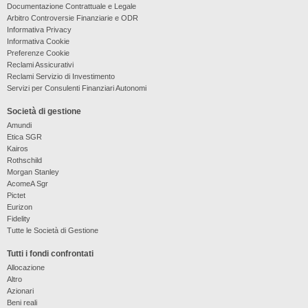
Documentazione Contrattuale e Legale
Arbitro Controversie Finanziarie e ODR
Informativa Privacy
Informativa Cookie
Preferenze Cookie
Reclami Assicurativi
Reclami Servizio di Investimento
Servizi per Consulenti Finanziari Autonomi
Società di gestione
Amundi
Etica SGR
Kairos
Rothschild
Morgan Stanley
AcomeA Sgr
Pictet
Eurizon
Fidelity
Tutte le Società di Gestione
Tutti i fondi confrontati
Allocazione
Altro
Azionari
Beni reali