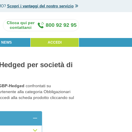
MO?
Scopri i vantaggi del nostro servizio
800 92 92 95
NEWS
ACCEDI
-Hedged per società di
i GBP-Hedged
confrontati su
artenente alla categoria Obbligazionari
accedi alla scheda prodotto cliccando sul