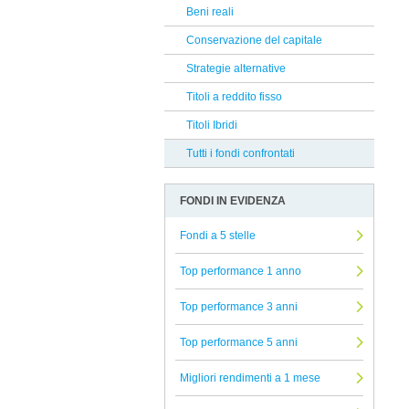
8a+
Beni reali
Reclami Assicurativi
DNCA Finance
Conservazione del capitale
Reclami Servizio di Investimento
Safe Capital SICAV
Strategie alternative
Neuberger Berman
Titoli a reddito fisso
Lombard Odier
Titoli Ibridi
Infusive Fund
Tutti i fondi confrontati
Russell Investments
FONDI IN EVIDENZA
Pegaso Capital Partners
European & Global
Fondi a 5 stelle
Jupiter
Top performance 1 anno
Degroof Petercam
Top performance 3 anni
Tendercapital
Top performance 5 anni
Union Investment
Aberdeen
Migliori rendimenti a 1 mese
Bantleon