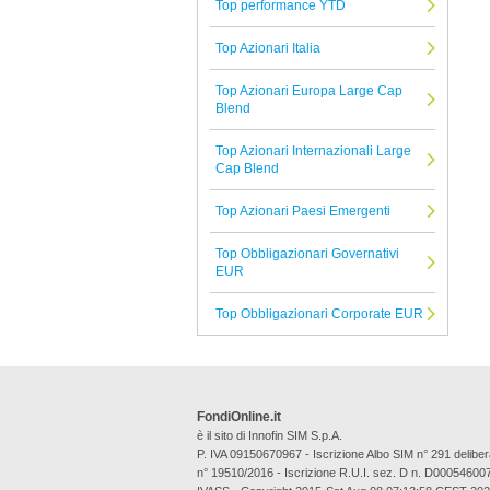
Top performance YTD
Compass
Top Azionari Italia
Tutte le Società di Gestione
Top Azionari Europa Large Cap
Blend
Top Azionari Internazionali Large
Cap Blend
Top Azionari Paesi Emergenti
Top Obbligazionari Governativi
EUR
Top Obbligazionari Corporate EUR
FondiOnline.it
è il sito di Innofin SIM S.p.A.
P. IVA 09150670967 - Iscrizione Albo SIM n° 291 deli
n° 19510/2016 - Iscrizione R.U.I. sez. D n. D00054600