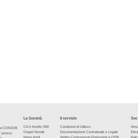
La Società
Il servizio
Soci
Chi è Innofin SIM
Condizioni di Utilizzo
Amu
bera CONSOB
Organi Sociali
Documentazione Contrattuale e Legale
Etic
7 presso
News fondi
Arbitro Controversie Finanziarie e ODR
Kair