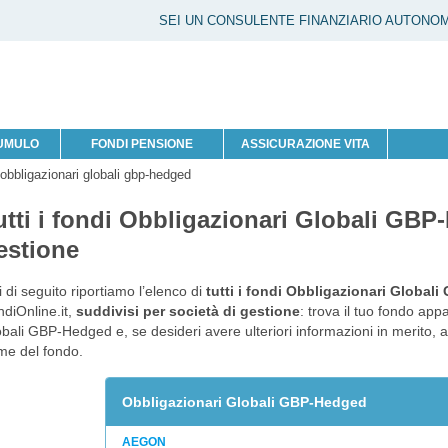
SEI UN CONSULENTE FINANZIARIO AUTONO
CUMULO
FONDI PENSIONE
ASSICURAZIONE VITA
 obbligazionari globali gbp-hedged
utti i fondi Obbligazionari Globali GBP
estione
 di seguito riportiamo l’elenco di
tutti i fondi Obbligazionari Global
diOnline.it,
suddivisi per società di gestione
: trova il tuo fondo app
bali GBP-Hedged e, se desideri avere ulteriori informazioni in merito, 
me del fondo.
Obbligazionari Globali GBP-Hedged
AEGON