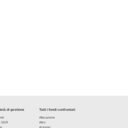
età di gestione
Tutti i fondi confrontati
ndi
Allocazione
a SGR
Altro
os
Azionari