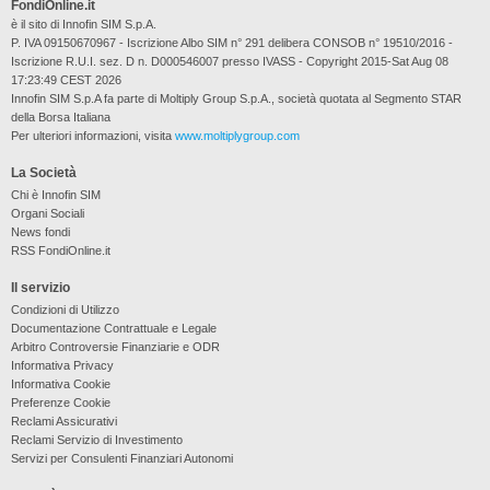
FondiOnline.it
è il sito di Innofin SIM S.p.A.
P. IVA 09150670967 - Iscrizione Albo SIM n° 291 delibera CONSOB n° 19510/2016 -
Iscrizione R.U.I. sez. D n. D000546007 presso IVASS - Copyright 2015-Sat Aug 08
17:23:49 CEST 2026
Innofin SIM S.p.A fa parte di Moltiply Group S.p.A., società quotata al Segmento STAR
della Borsa Italiana
Per ulteriori informazioni, visita
www.moltiplygroup.com
La Società
Chi è Innofin SIM
Organi Sociali
News fondi
RSS FondiOnline.it
Il servizio
Condizioni di Utilizzo
Documentazione Contrattuale e Legale
Arbitro Controversie Finanziarie e ODR
Informativa Privacy
Informativa Cookie
Preferenze Cookie
Reclami Assicurativi
Reclami Servizio di Investimento
Servizi per Consulenti Finanziari Autonomi