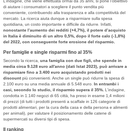
L’indagine, che viene effettuata ormai da 35 anni, si pone l’obiettivo
di aiutare i consumatori a scegliere il punto vendita più
conveniente, contribuendo alla trasparenza e alla competitività del
mercato. La ricerca aiuta dunque a risparmiare sulla spesa
quotidiana, un costo importante e difficile da ridurre. Infatti,
nonostante l’aumento dei redditi (+4,7%), il potere d’acquisto
in Italia è diminuito di un altro 0,5%, dopo il forte calo (-1,8%)
del 2022, con conseguente forte erosione del risparmio.
Per famiglie e single risparmi fino al 35%
Secondo la ricerca,
una famiglia con due figli, che spende in
media circa 9.128 euro all'anno (dati Istat 2023), può arrivare a
risparmiare fino a 3.400 euro acquistando prodotti nei
discount
più convenienti. Anche un single può ridurre la spesa di
2.100 euro su una media annuale di 5.548 euro.
In entrambi i
casi, secondo lo studio, il risparmio supera il 35%.
L'indagine,
condotta in 1.140 negozi di 65 città, ha preso in esame 1,4 milioni
di prezzi (di tutti i prodotti presenti a scaffale in 126 categorie di
prodotti alimentari, per la cura della casa e della persona e alimenti
per animali), per valutare il posizionamento delle catene di
supermercati su diversi tipi di spesa.
Il ranking