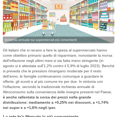
Inchiesta annuale sui supermercati più convenienti
Gli italiani che si recano a fare la spesa al supermercato hanno
come obiettivo primario quello di risparmiare, nonostante la morsa
dell’inflazione negli ultimi mesi si sia fatta meno stringente (in
agosto si è attestata sull’1,2% contro il 5,9% di luglio 2023). Benché
si preveda che le pressioni rimangano moderate per il resto
dell’anno, le famiglie continueranno comunque a guardare le
offerte, gli sconti e al più comune tre per due. In sintonia con
l’inflazione, secondo la tradizionale inchiesta annuale di
Altroconsumo sulla convenienza delle insegne presenti nel Paese,
è anche rallentata la corsa dei prezzi nella grande
distribuzione: mediamente a +0,25% nei discount, a +1,74%
nei super e a +1,6% negli iper.
La rete In’s Mercato la più conveniente