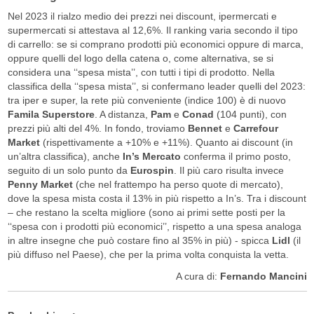
Nel 2023 il rialzo medio dei prezzi nei discount, ipermercati e
supermercati si attestava al 12,6%. Il ranking varia secondo il tipo
di carrello: se si comprano prodotti più economici oppure di marca,
oppure quelli del logo della catena o, come alternativa, se si
considera una ‘‘spesa mista’’, con tutti i tipi di prodotto. Nella
classifica della ‘‘spesa mista’’, si confermano leader quelli del 2023:
tra iper e super, la rete più conveniente (indice 100) è di nuovo
Famila Superstore
. A distanza,
Pam
e
Conad
(104 punti), con
prezzi più alti del 4%. In fondo, troviamo
Bennet
e
Carrefour
Market
(rispettivamente a +10% e +11%). Quanto ai discount (in
un’altra classifica), anche
In’s Mercato
conferma il primo posto,
seguito di un solo punto da
Eurospin
. Il più caro risulta invece
Penny Market
(che nel frattempo ha perso quote di mercato),
dove la spesa mista costa il 13% in più rispetto a In’s. Tra i discount
– che restano la scelta migliore (sono ai primi sette posti per la
‘‘spesa con i prodotti più economici’’, rispetto a una spesa analoga
in altre insegne che può costare fino al 35% in più) - spicca
Lidl
(il
più diffuso nel Paese), che per la prima volta conquista la vetta.
A cura di:
Fernando Mancini