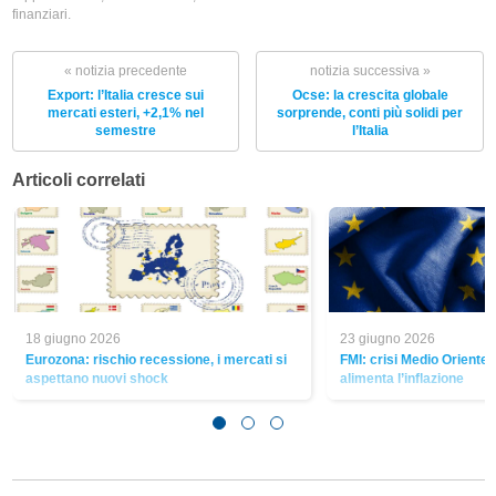
finanziari.
« notizia precedente
notizia successiva »
Export: l’Italia cresce sui
Ocse: la crescita globale
mercati esteri, +2,1% nel
sorprende, conti più solidi per
semestre
l’Italia
Articoli correlati
18 giugno 2026
23 giugno 2026
Eurozona: rischio recessione, i mercati si
FMI: crisi Medio Oriente 
aspettano nuovi shock
alimenta l’inflazione