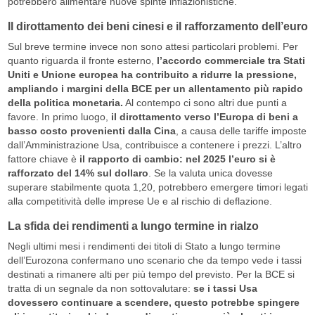
potrebbero alimentare nuove spinte inflazionistiche.
Il dirottamento dei beni cinesi e il rafforzamento dell’euro
Sul breve termine invece non sono attesi particolari problemi. Per
quanto riguarda il fronte esterno,
l’accordo commerciale tra Stati
Uniti e Unione europea ha contribuito a ridurre la pressione,
ampliando i margini della BCE per un allentamento più rapido
della politica monetaria.
Al contempo ci sono altri due punti a
favore. In primo luogo,
il dirottamento verso l’Europa di beni a
basso costo provenienti dalla Cina
, a causa delle tariffe imposte
dall’Amministrazione Usa, contribuisce a contenere i prezzi. L’altro
fattore chiave è
il rapporto di cambio: nel 2025 l’euro si è
rafforzato del 14% sul dollaro
. Se la valuta unica dovesse
superare stabilmente quota 1,20, potrebbero emergere timori legati
alla competitività delle imprese Ue e al rischio di deflazione.
La sfida dei rendimenti a lungo termine in rialzo
Negli ultimi mesi i rendimenti dei titoli di Stato a lungo termine
dell’Eurozona confermano uno scenario che da tempo vede i tassi
destinati a rimanere alti per più tempo del previsto. Per la BCE si
tratta di un segnale da non sottovalutare:
se i tassi Usa
dovessero continuare a scendere, questo potrebbe spingere