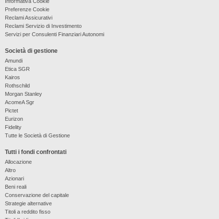
Informativa Cookie
Preferenze Cookie
Reclami Assicurativi
Reclami Servizio di Investimento
Servizi per Consulenti Finanziari Autonomi
Società di gestione
Amundi
Etica SGR
Kairos
Rothschild
Morgan Stanley
AcomeA Sgr
Pictet
Eurizon
Fidelity
Tutte le Società di Gestione
Tutti i fondi confrontati
Allocazione
Altro
Azionari
Beni reali
Conservazione del capitale
Strategie alternative
Titoli a reddito fisso