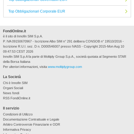
Top Obbligazionari Corporate EUR
FondiOnline.it
è il sito di Innofin SIM S.p.A.
P. IVA 09150670967 - Iscrizione Albo SIM n° 291 delibera CONSOB n° 19510/2016 -
Iscrizione R.U.I. sez. D n. D000546007 presso IVASS - Copyright 2015-Mon Aug 10
09:47:53 CEST 2026
Innofin SIM S.p.A fa parte di Moltiply Group S.p.A., società quotata al Segmento STAR
della Borsa Italiana
Per ulteriori informazioni, visita
www.moltiplygroup.com
La Società
Chi è Innofin SIM
Organi Sociali
News fondi
RSS FondiOnline.it
Il servizio
Condizioni di Utilizzo
Documentazione Contrattuale e Legale
Arbitro Controversie Finanziarie e ODR
Informativa Privacy