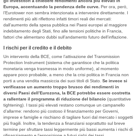
gli investitori a chiedere rendimenti ancora più elevati in
Europa, accentuando la pendenza delle curve.
Per ora, però,
l’Eurotower non sembra intenzionata a intervenire direttamente. I
rendimenti più alti riflettono infatti timori reali dei mercati:
dall’aumento della spesa pubblica nei Paesi europei al maggiore
indebitamento degli Stati, fino alle tensioni politiche in Francia,
fattori che alimentano dubbi sull’andamento futuro dell’inflazione.
I rischi per il credito e il debito
Un intervento della BCE, come l’attivazione del Transmission
Protection Instrument (sistema che garantisce che la politica
monetaria venga trasmessa in modo uniforme), al momento
appare poco probabile, a meno che la crisi politica in Francia non
porti a una vendita massiccia dei suoi titoli di Stato.
Se invece si
verificasse un aumento troppo brusco dei rendimenti in
diversi Paesi dell’Eurozona, la BCE potrebbe essere costretta
a rallentare il programma di riduzione del bilancio
(quantitative
tightening). I tassi più elevati restano comunque un campanello
d’allarme: rendono più costoso il finanziamento per Governi,
imprese e famiglie e rischiano di tagliare fuori dal mercato i soggetti
più fragili. Inoltre, la tendenza a finanziarsi soprattutto sul breve
termine per sfruttare tassi leggermente più bassi aumenta i rischi di
rifinanziamento e l’esposizione a futuri rialzi dei tassi.