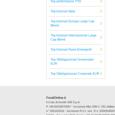
Top performance YTD
Albermarle
Top Azionari Italia
Tutte le Società di Gestione
Top Azionari Europa Large Cap
Blend
Top Azionari Internazionali Large
Cap Blend
Top Azionari Paesi Emergenti
Top Obbligazionari Governativi
EUR
Top Obbligazionari Corporate EUR
FondiOnline.it
è il sito di Innofin SIM S.p.A.
P. IVA 09150670967 - Iscrizione Albo SIM n° 291 deli
n° 19510/2016 - Iscrizione R.U.I. sez. D n. D00054600