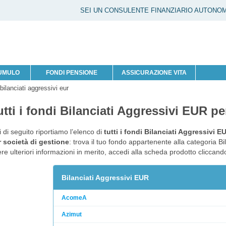
SEI UN CONSULENTE FINANZIARIO AUTONO
CUMULO
FONDI PENSIONE
ASSICURAZIONE VITA
 bilanciati aggressivi eur
utti i fondi Bilanciati Aggressivi EUR pe
 di seguito riportiamo l’elenco di
tutti i fondi Bilanciati Aggressivi E
 società di gestione
: trova il tuo fondo appartenente alla categoria Bi
re ulteriori informazioni in merito, accedi alla scheda prodotto cliccan
Bilanciati Aggressivi EUR
AcomeA
Azimut