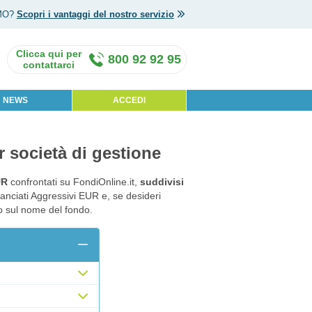
MO?
Scopri i vantaggi del nostro servizio
800 92 92 95
NEWS
ACCEDI
r società di gestione
UR
confrontati su FondiOnline.it,
suddivisi
lanciati Aggressivi EUR e, se desideri
do sul nome del fondo.