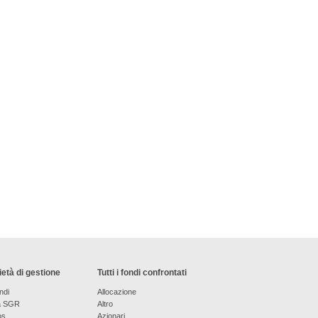
età di gestione
Tutti i fondi confrontati
ndi
Allocazione
a SGR
Altro
os
Azionari