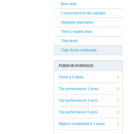
Nordea
Beni reali
Reclami Assicurativi
Ethenea
Conservazione del capitale
Reclami Servizio di Investimento
Lombard Odier
Strategie alternative
Generali
Titoli a reddito fisso
Allianz
Titoli Ibridi
Pegaso Capital Partners
Tutti i fondi confrontati
Pictet
FONDI IN EVIDENZA
Raiffeisen
Safe Capital SICAV
Fondi a 5 stelle
PIMCO
Top performance 1 anno
Compass
Top performance 3 anni
T. Rowe Price
Top performance 5 anni
Ninety One
Edmond De Rothschild AM
Migliori rendimenti a 1 mese
Soprarno SGR