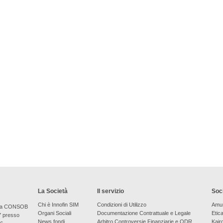
La Società
Il servizio
Soci
Chi è Innofin SIM
Condizioni di Utilizzo
Amu
bera CONSOB
Organi Sociali
Documentazione Contrattuale e Legale
Etic
7 presso
News fondi
Arbitro Controversie Finanziarie e ODR
Kair