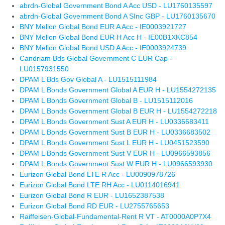
abrdn-Global Government Bond A Acc USD - LU1760135597
abrdn-Global Government Bond A SInc GBP - LU1760135670
BNY Mellon Global Bond EUR A Acc - IE0003921727
BNY Mellon Global Bond EUR H Acc H - IE00B1XKC854
BNY Mellon Global Bond USD A Acc - IE0003924739
Candriam Bds Global Government C EUR Cap -
LU0157931550
DPAM L Bds Gov Global A - LU1515111984
DPAM L Bonds Government Global A EUR H - LU1554272135
DPAM L Bonds Government Global B - LU1515112016
DPAM L Bonds Government Global B EUR H - LU1554272218
DPAM L Bonds Government Sust A EUR H - LU0336683411
DPAM L Bonds Government Sust B EUR H - LU0336683502
DPAM L Bonds Government Sust L EUR H - LU0451523590
DPAM L Bonds Government Sust V EUR H - LU0966593856
DPAM L Bonds Government Sust W EUR H - LU0966593930
Eurizon Global Bond LTE R Acc - LU0090978726
Eurizon Global Bond LTE RH Acc - LU0114016941
Eurizon Global Bond R EUR - LU1652387538
Eurizon Global Bond RD EUR - LU2755765653
Raiffeisen-Global-Fundamental-Rent R VT - AT0000A0P7X4