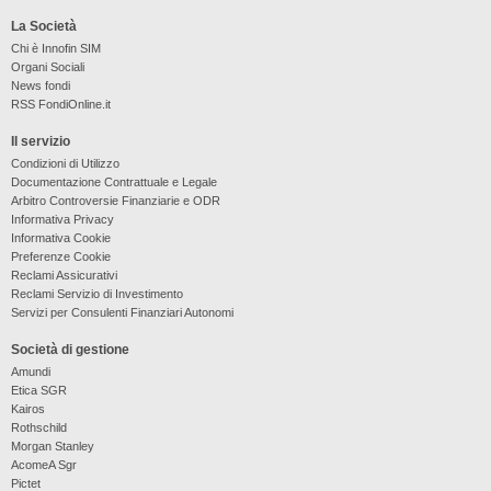
La Società
Chi è Innofin SIM
Organi Sociali
News fondi
RSS FondiOnline.it
Il servizio
Condizioni di Utilizzo
Documentazione Contrattuale e Legale
Arbitro Controversie Finanziarie e ODR
Informativa Privacy
Informativa Cookie
Preferenze Cookie
Reclami Assicurativi
Reclami Servizio di Investimento
Servizi per Consulenti Finanziari Autonomi
Società di gestione
Amundi
Etica SGR
Kairos
Rothschild
Morgan Stanley
AcomeA Sgr
Pictet