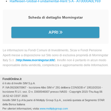
Raiffeisen-Global-Fundamental-Rent S A - AT0000A0LY69
Scheda di dettaglio Morningstar
APRI
Le informazioni su Fondi Comuni di Investimento, Sicav e Fondi Pensione
Aperti messe a disposizione sul Sito sono di esclusiva proprietà di Morningstar
Italy S.r.l. (
http://www.morningstar.it/it/
). Innofin non è pertanto in alcun modo
responsabile della veridicità, completezza e aggiornamento delle Informazioni.
FondiOnline.it
è il sito di Innofin SIM S.p.A.
P. IVA 09150670967 - Iscrizione Albo SIM n° 291 delibera CONSOB n° 19510/2016 -
Iscrizione R.U.I. sez. D n. D000546007 presso IVASS - Copyright 2015-Thu Aug 06
16:52:42 CEST 2026
Innofin SIM S.p.A fa parte di Moltiply Group S.p.A., società quotata al Segmento STAR
della Borsa Italiana
Per ulteriori informazioni, visita
www.moltiplygroup.com