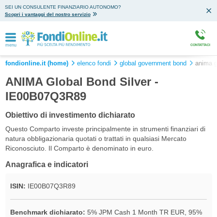
SEI UN CONSULENTE FINANZIARIO AUTONOMO?
Scopri i vantaggi del nostro servizio
menu
CONTATTACI
fondionline.it (home)
elenco fondi
global government bond
anima g
ANIMA Global Bond Silver -
IE00B07Q3R89
Obiettivo di investimento dichiarato
Questo Comparto investe principalmente in strumenti finanziari di
natura obbligazionaria quotati o trattati in qualsiasi Mercato
Riconosciuto. Il Comparto è denominato in euro.
Anagrafica e indicatori
ISIN:
IE00B07Q3R89
Benchmark dichiarato:
5% JPM Cash 1 Month TR EUR, 95%