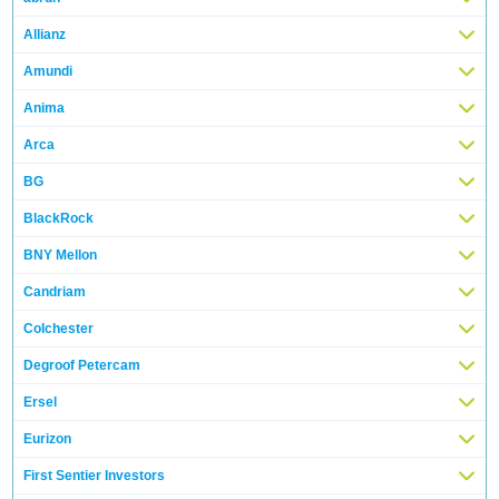
Allianz
Amundi
Anima
Arca
BG
BlackRock
BNY Mellon
Candriam
Colchester
Degroof Petercam
Ersel
Eurizon
First Sentier Investors