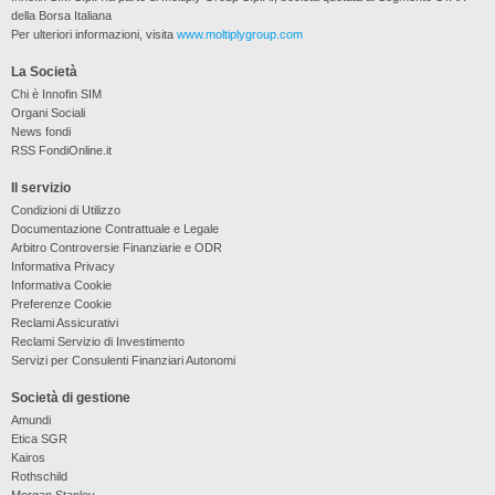
della Borsa Italiana
Per ulteriori informazioni, visita
www.moltiplygroup.com
La Società
Chi è Innofin SIM
Organi Sociali
News fondi
RSS FondiOnline.it
Il servizio
Condizioni di Utilizzo
Documentazione Contrattuale e Legale
Arbitro Controversie Finanziarie e ODR
Informativa Privacy
Informativa Cookie
Preferenze Cookie
Reclami Assicurativi
Reclami Servizio di Investimento
Servizi per Consulenti Finanziari Autonomi
Società di gestione
Amundi
Etica SGR
Kairos
Rothschild