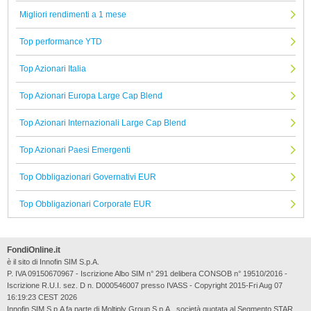
Migliori rendimenti a 1 mese
Top performance YTD
Top Azionari Italia
Top Azionari Europa Large Cap Blend
Top Azionari Internazionali Large Cap Blend
Top Azionari Paesi Emergenti
Top Obbligazionari Governativi EUR
Top Obbligazionari Corporate EUR
FondiOnline.it
è il sito di Innofin SIM S.p.A.
P. IVA 09150670967 - Iscrizione Albo SIM n° 291 delibera CONSOB n° 19510/2016 -
Iscrizione R.U.I. sez. D n. D000546007 presso IVASS - Copyright 2015-Fri Aug 07
16:19:23 CEST 2026
Innofin SIM S.p.A fa parte di Moltiply Group S.p.A., società quotata al Segmento STAR