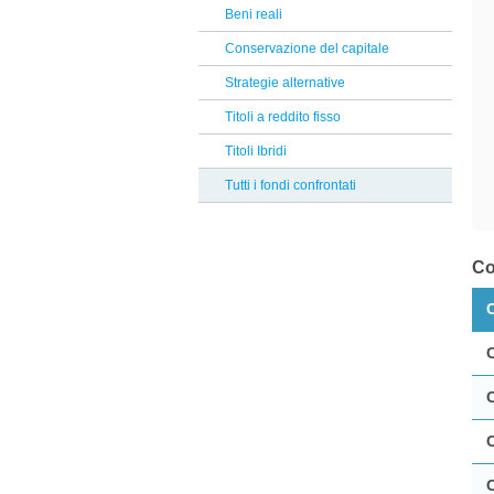
Degroof Petercam
Beni reali
Reclami Assicurativi
Aberdeen
Conservazione del capitale
Reclami Servizio di Investimento
Algebris Inv
Strategie alternative
La Francaise
Titoli a reddito fisso
Man GLG
Titoli Ibridi
UBP
Tutti i fondi confrontati
Raiffeisen
Riverfield
Co
Candriam
Alkimis SGR
Mirae
DWS
Rubrics
Robeco
HSBC