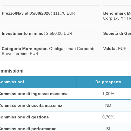
Prezzo/Nav al 05/08/2026:
111,78 EUR
Benchmark Mo
Corp 1-3 Yr T
Investimento minimo:
2.550,00 EUR
Società di Ge
Categoria Morningstar:
Obbligazionari Corporate
Valuta:
EUR
Breve Termine EUR
mmissioni
Commissioni
Da prospetto
Commissione di ingresso massima
1,00%
Commissione di uscita massima
ND
Commissione di gestione
0,70%
Commissione di performance
SI