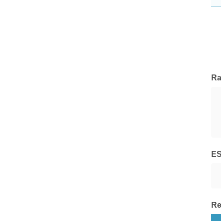
Credit Suisse
Tutte le Società di Gestione
Ra
E
Re