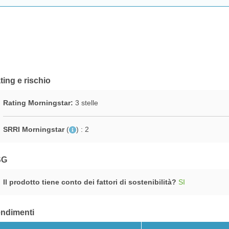
ting e rischio
Rating Morningstar:
3 stelle
SRRI Morningstar
(
)
: 2
SG
Il prodotto tiene conto dei fattori di sostenibilità?
SI
ndimenti