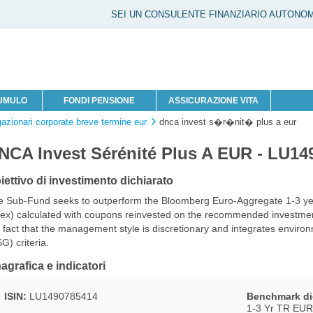
SEI UN CONSULENTE FINANZIARIO AUTONO
CUMULO
FONDI PENSIONE
ASSICURAZIONE VITA
gazionari corporate breve termine eur
dnca invest s�r�nit� plus a eur
NCA Invest Sérénité Plus A EUR - LU14
iettivo di investimento dichiarato
e Sub-Fund seeks to outperform the Bloomberg Euro-Aggregate 1-3 ye
ex) calculated with coupons reinvested on the recommended investment 
 fact that the management style is discretionary and integrates environ
G) criteria.
agrafica e indicatori
ISIN:
LU1490785414
Benchmark di
1-3 Yr TR EUR