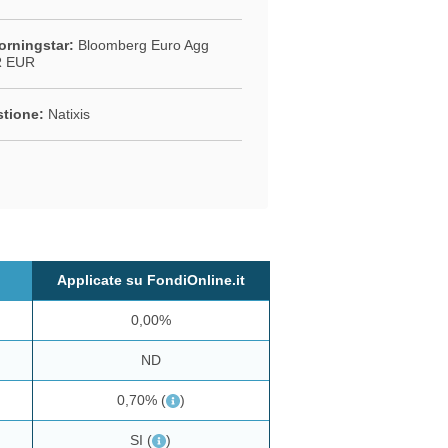
rningstar:
Bloomberg Euro Agg
R EUR
stione:
Natixis
Applicate su FondiOnline.it
0,00%
ND
0,70%
(
)
SI
(
)