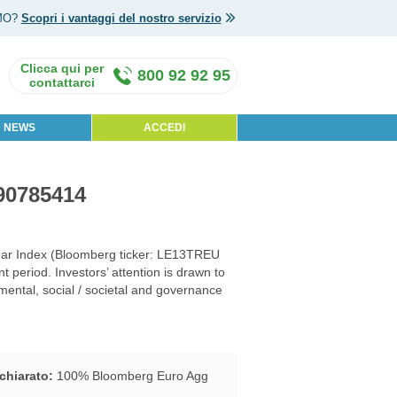
MO?
Scopri i vantaggi del nostro servizio
800 92 92 95
NEWS
ACCEDI
90785414
ar Index (Bloomberg ticker: LE13TREU
period. Investors’ attention is drawn to
mental, social / societal and governance
chiarato:
100% Bloomberg Euro Agg