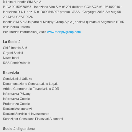
è il sito di Innofin SIM S.p.A.
P. IVA 09150670967 - Iscrizione Albo SIM n° 291 delibera CONSOB n° 19510/2016 -
Iscrizione R.U.I. sez. D n. D000546007 presso IVASS - Copyright 2015-Sat Aug 08
20:43:34 CEST 2026
Innofin SIM S.p.A fa parte di Moltiply Group S.p.A., società quotata al Segmento STAR
della Borsa Italiana
Per ulteriori informazioni, visita
www.moltiplygroup.com
La Società
Chi è Innofin SIM
Organi Sociali
News fondi
RSS FondiOnline.it
Il servizio
Condizioni di Utilizzo
Documentazione Contrattuale e Legale
Arbitro Controversie Finanziarie e ODR
Informativa Privacy
Informativa Cookie
Preferenze Cookie
Reclami Assicurativi
Reclami Servizio di Investimento
Servizi per Consulenti Finanziari Autonomi
Società di gestione