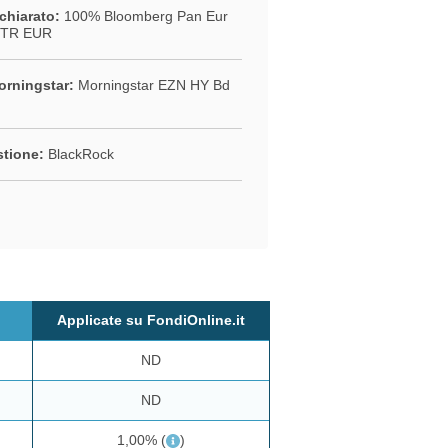
chiarato:
100% Bloomberg Pan Eur
 TR EUR
rningstar:
Morningstar EZN HY Bd
stione:
BlackRock
Applicate su FondiOnline.it
ND
ND
1,00%
(
)