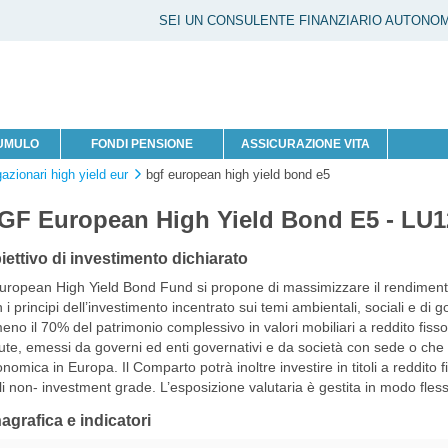
SEI UN CONSULENTE FINANZIARIO AUTONO
CUMULO
FONDI PENSIONE
ASSICURAZIONE VITA
gazionari high yield eur
bgf european high yield bond e5
GF European High Yield Bond E5 - LU
iettivo di investimento dichiarato
uropean High Yield Bond Fund si propone di massimizzare il rendimento
 i principi dell’investimento incentrato sui temi ambientali, sociali e d
eno il 70% del patrimonio complessivo in valori mobiliari a reddito fiss
ute, emessi da governi ed enti governativi e da società con sede o che 
nomica in Europa. Il Comparto potrà inoltre investire in titoli a reddito fi
oli non- investment grade. L’esposizione valutaria è gestita in modo flessi
agrafica e indicatori