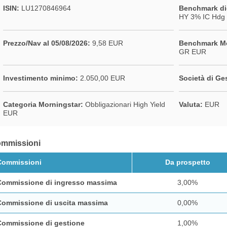
ISIN:
LU1270846964
Benchmark di
HY 3% IC Hdg
Prezzo/Nav al 05/08/2026:
9,58 EUR
Benchmark Mo
GR EUR
Investimento minimo:
2.050,00 EUR
Società di Ge
Categoria Morningstar:
Obbligazionari High Yield
Valuta:
EUR
EUR
mmissioni
Commissioni
Da prospetto
Commissione di ingresso massima
3,00%
Commissione di uscita massima
0,00%
Commissione di gestione
1,00%