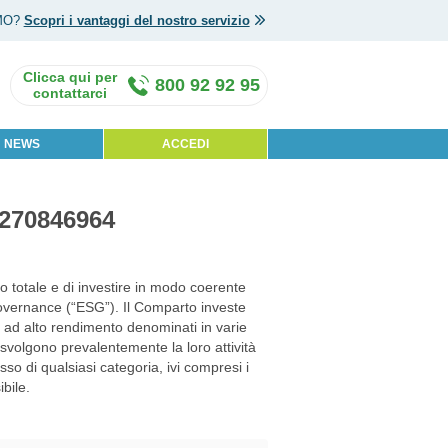
MO?
Scopri i vantaggi del nostro servizio
800 92 92 95
NEWS
ACCEDI
1270846964
 totale e di investire in modo coerente
i governance (“ESG”). Il Comparto investe
o ad alto rendimento denominati in varie
svolgono prevalentemente la loro attività
sso di qualsiasi categoria, ivi compresi i
bile.