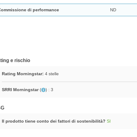
Commissione di performance
ND
ting e rischio
Rating Morningstar:
4 stelle
SRRI Morningstar
(
)
: 3
SG
Il prodotto tiene conto dei fattori di sostenibilità?
SI