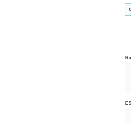
Lombard Odier
Tutte le Società di Gestione
Ra
E