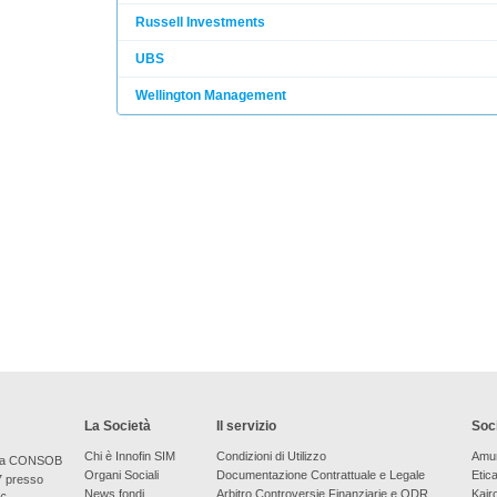
Russell Investments
UBS
Wellington Management
La Società
Il servizio
Soci
Chi è Innofin SIM
Condizioni di Utilizzo
Amu
bera CONSOB
Organi Sociali
Documentazione Contrattuale e Legale
Etic
7 presso
News fondi
Arbitro Controversie Finanziarie e ODR
Kair