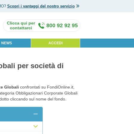
MO?
Scopri i vantaggi del nostro servizio
800 92 92 95
NEWS
ACCEDI
obali per società di
te Globali
confrontati su FondiOnline.it,
categoria Obbligazionari Corporate Globali
odotto cliccando sul nome del fondo.