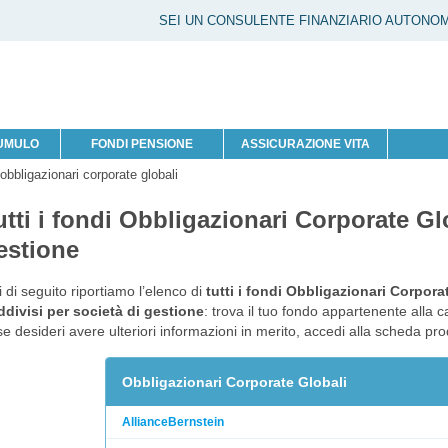
SEI UN CONSULENTE FINANZIARIO AUTONO
CUMULO
FONDI PENSIONE
ASSICURAZIONE VITA
 obbligazionari corporate globali
utti i fondi Obbligazionari Corporate Gl
estione
 di seguito riportiamo l’elenco di
tutti i fondi Obbligazionari Corpora
divisi per società di gestione
: trova il tuo fondo appartenente alla 
se desideri avere ulteriori informazioni in merito, accedi alla scheda pr
Obbligazionari Corporate Globali
AllianceBernstein