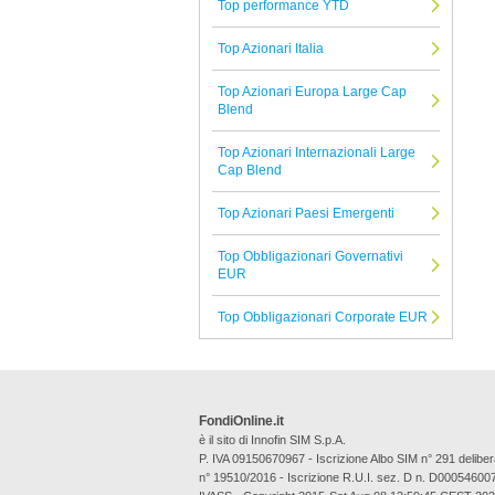
Top performance YTD
Bantleon
Top Azionari Italia
Tutte le Società di Gestione
Top Azionari Europa Large Cap
Blend
Top Azionari Internazionali Large
Cap Blend
Top Azionari Paesi Emergenti
Top Obbligazionari Governativi
EUR
Top Obbligazionari Corporate EUR
FondiOnline.it
è il sito di Innofin SIM S.p.A.
P. IVA 09150670967 - Iscrizione Albo SIM n° 291 deli
n° 19510/2016 - Iscrizione R.U.I. sez. D n. D00054600