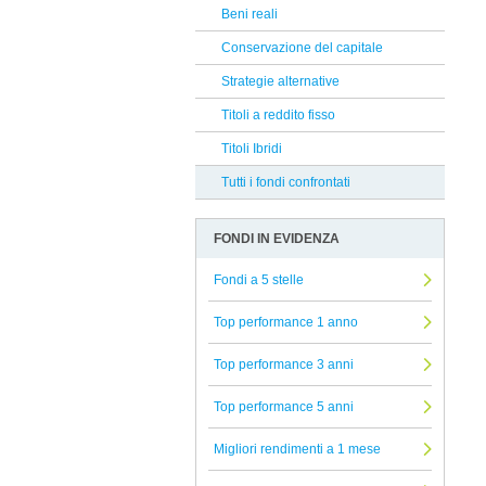
DNCA Finance
Beni reali
Reclami Assicurativi
DWS
Conservazione del capitale
Reclami Servizio di Investimento
Jupiter
Strategie alternative
EFG
Titoli a reddito fisso
Rothschild
Titoli Ibridi
Invesco
Tutti i fondi confrontati
Brown Advisory
FONDI IN EVIDENZA
iM Global Partner AM
Oddo Meriten
Fondi a 5 stelle
EAST CAPITAL
Top performance 1 anno
Banca Finnat
Top performance 3 anni
Russell Investments
Top performance 5 anni
HSBC
BlackRock
Migliori rendimenti a 1 mese
Capital Group