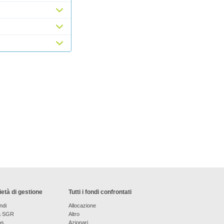
età di gestione
Tutti i fondi confrontati
ndi
Allocazione
a SGR
Altro
os
Azionari