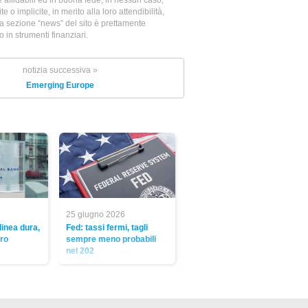
e o implicite, in merito alla loro attendibilità,
la sezione “news” del sito è prettamente
in strumenti finanziari.
notizia successiva »
Emerging Europe
25 giugno 2026
linea dura,
Fed: tassi fermi, tagli
tro
sempre meno probabili
nel 202