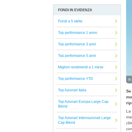
Zest
Allocazione
Arbitro Controversie Finanziarie
FONDI IN EVIDENZA
Bnp Paribas AM
Altro
Informativa Privacy
Alkimis SGR
Fondi a 5 stelle
Azionari
Informativa Cookie
UTI International
Beni reali
Reclami Assicurativi
Top performance 1 anno
DNCA Finance
Conservazione del capitale
Reclami Servizio di Investimento
Top performance 3 anni
Oddo Meriten
Strategie alternative
Top performance 5 anni
European & Global
Titoli a reddito fisso
EI Sturdza
Migliori rendimenti a 1 mese
Titoli Ibridi
Pharus
Tutti i fondi confrontati
Top performance YTD
In
Lombard Odier
Top Azionari Italia
Se 
RWC Partners
mo
Top Azionari Europa Large Cap
Alliance Bernstein
rip
Blend
La 
Rubrics
mer
Top Azionari Internazionali Large
Lemanik
cli
Cap Blend
com
Ninety One