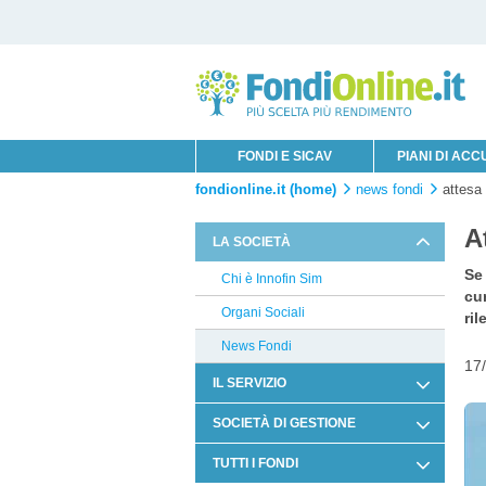
FONDI E SICAV
PIANI DI AC
fondionline.it (home)
news fondi
attesa 
A
LA SOCIETÀ
Se 
Chi è Innofin Sim
cu
Organi Sociali
ril
News Fondi
17
IL SERVIZIO
Condizioni di Utilizzo
SOCIETÀ DI GESTIONE
Documentazione Contrattuale e
J.P. Morgan
TUTTI I FONDI
Legale