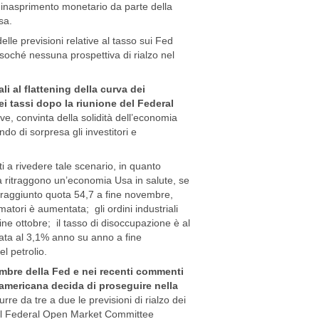
i inasprimento monetario da parte della
sa.
elle previsioni relative al tasso sui Fed
soché nessuna prospettiva di rialzo nel
i al flattening della curva dei
i tassi dopo la riunione del Federal
e, convinta della solidità dell’economia
o di sorpresa gli investitori e
ti a rivedere tale scenario, in quanto
na ritraggono un’economia Usa in salute, se
 raggiunto quota 54,7 a fine novembre,
atori è aumentata; gli ordini industriali
ne ottobre; il tasso di disoccupazione è al
estata al 3,1% anno su anno a fine
l petrolio.
ttembre della Fed e nei recenti commenti
 americana decida di proseguire nella
e da tre a due le previsioni di rialzo dei
 del Federal Open Market Committee