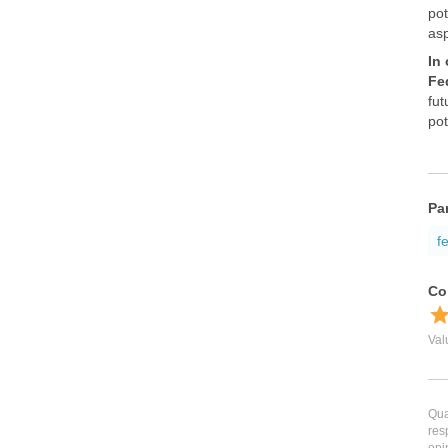
pot
asp
In
Fed
fut
pot
Pa
f
Qua
res
opi