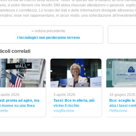
avia, si potrà ritenere che Innofin SIM abbia rilasciato attestazioni o garanzie, esplicit
pletezza o correttezza. Lo scopo dei dati e delle informazioni divulgate attraverso 
ormativo; esse non rappresentano, in alcun modo, una sollecitazione all'investimento 
« notizia precedente
I tecnologici non perderanno terreno
icoli correlati
 aprile 2026
3 aprile 2026
16 giugno 2026
ed: pronta ad agire, ma
Tassi: Bce in allerta, più
Bce: sceglie la 
i muove su una linea
vicino il rischio
alza i tassi con
ottile
stagflazione
l’inflazione