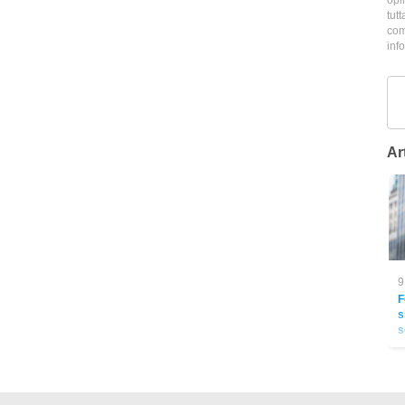
tutt
com
inf
Art
9
F
s
s