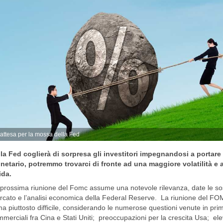
 attesa per la mossa della Fed
la Fed coglierà di sorpresa gli investitori impegnandosi a portare 
netario, potremmo trovarci di fronte ad una maggiore volatilità e 
ida.
prossima riunione del Fomc assume una notevole rilevanza, date le sosta
cato e l’analisi economica della Federal Reserve. La riunione del FO
ma piuttosto difficile, considerando le numerose questioni venute in pri
merciali fra Cina e Stati Uniti; preoccupazioni per la crescita Usa; eleva