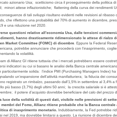
cato azionario Usa; scetticismo circa il proseguimento della politica d
; minori attese inflazionistiche; flattening della curva dei rendimenti U
conseguenze di tali sviluppi risultano evidenti nelle revisioni al ribasso d
ds, che riflettono una probabilità del 70% di aumento in dicembre, pres
9 e una riduzione nel 2020.
erse questioni relative all’economia Usa, dalle tensioni commercial
dimenti, hanno drasticamente ridimensionato le attese di rialzo de
en Market Committee (FOMC) di dicembre
. Eppure la Federal Reserv
ricana, potrebbe annunciare che procederà con l’inasprimento, cogliend
mentando la volatilità.
team di Allianz GI ritiene tuttavia che i mercati potrebbero essere costret
ersi indicatori su cui si basano le analisi della Banca centrale america
 particolarmente solida: l’indice PMI (Purchasing Managers Index) ha
nalando un’espansione dell’attività manifatturiera; la fiducia dei consum
no registrato un rimbalzo, passando dall’1,5% in settembre al 3,4% a fi
ello più basso (3,7%) degli ultimi 50 anni; la crescita salariale si è att
embre; il potere d’acquisto dovrebbe beneficiare del calo del prezzo de
a luce della solidità di questi dati, visibile nelle previsioni di se
i membri del Fomc, Allianz ritiene probabile che la Banca centrale
itica di inasprimento monetario.
Indubbiamente, la Fed potrebbe ridurr
si nel 2019, ma dovrebbe limitarsi a questo. La riunione di dicembre