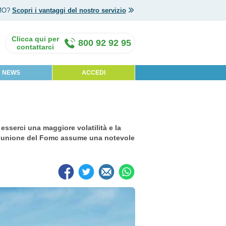
MO?
Scopri i vantaggi del nostro servizio
800 92 92 95
NEWS
ACCEDI
esserci una maggiore volatilità e la
 riunione del Fomc assume una notevole