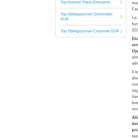
Top Azionari Paesi Emergenti
mer
PIMCO
Fed
Top Obbligazionari Governativi
Compass
Le 
EUR
fun
AcomeA Sgr
201
Top Obbligazionari Corporate EUR
Planetarium
Div
ren
Tutte le Società di Gestione
Op
ame
ali
Il 
div
non
seg
han
liv
nov
All
de
pol
tas