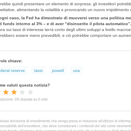
rebbe quindi presentare un elemento di sorpresa: gli investitori potrebb
ettative, alimentando la volatilità e provocando un nuovo irripidimento 
 ogni caso, la Fed ha dimostrato di muoversi verso una politica mo
 funds intorno al 3% – e di aver “disinserito il pilota automatico”
ura sui tassi di interesse terrà conto degli ultimi sviluppi a livello macr
rebbero essere meno prevedibili, e ciò potrebbe comportare un aumento 
role chiave:
ederal reserve
tassi
powell
usa
lsiasi decisione di investimento che venga presa in relazione all'utilizzo di informazi
ponsabilità dell'investitore, che deve considerare i contenuti del sito come strumenti 
nioni fornite all’interno della sezione “news” di questo sito si basano su fonti ritenu