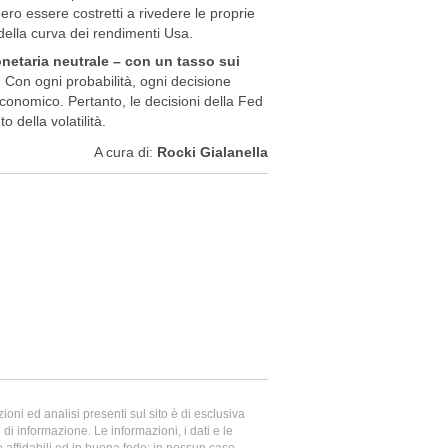
ero essere costretti a rivedere le proprie
della curva dei rendimenti Usa.
netaria neutrale – con un tasso sui
.
Con ogni probabilità, ogni decisione
oeconomico. Pertanto, le decisioni della Fed
della volatilità.
A cura di:
Rocki Gialanella
oni ed analisi presenti sul sito è di esclusiva
di informazione. Le informazioni, i dati e le
te affidabili ed in buona fede; in nessun caso,