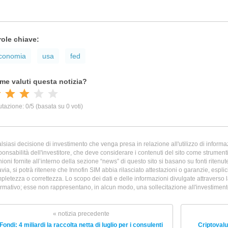
role chiave:
conomia
usa
fed
lsiasi decisione di investimento che venga presa in relazione all'utilizzo di informazi
ponsabilità dell'investitore, che deve considerare i contenuti del sito come strumenti 
nioni fornite all’interno della sezione “news” di questo sito si basano su fonti ritenu
avia, si potrà ritenere che Innofin SIM abbia rilasciato attestazioni o garanzie, esplicit
pletezza o correttezza. Lo scopo dei dati e delle informazioni divulgate attraverso 
ormativo; esse non rappresentano, in alcun modo, una sollecitazione all'investimento 
« notizia precedente
Fondi: 4 miliardi la raccolta netta di luglio per i consulenti
Criptovalu