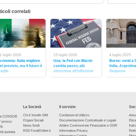
icoli correlati
1 luglio 2026
23 luglio 2026
4 luglio 2025
conomia: Italia migliore
Usa: la Fed con Warsh
Borse: venti a 
el previsto, ma il futuro è
cambia passo, più
India, Argentin
ragile
attenzione all’inflazione
Giappone
La Società
Il servizio
Soci
Chi è Innofin SIM
Condizioni di Utilizzo
Amu
bera CONSOB
Organi Sociali
Documentazione Contrattuale e Legale
Etic
7 presso
News fondi
Arbitro Controversie Finanziarie e ODR
Kair
26
RSS FondiOnline.it
Informativa Privacy
Roth
età quotata
Informativa Cookie
Morg