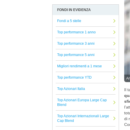
Brown Advisory
Allocazione
Arbitro Controversie Finanziarie
FONDI IN EVIDENZA
GAM
Altro
Informativa Privacy
UTI International
Fondi a 5 stelle
Azionari
Informativa Cookie
J.P. Morgan
Beni reali
Reclami Assicurativi
Top performance 1 anno
Raiffeisen
Conservazione del capitale
Reclami Servizio di Investimento
Top performance 3 anni
Riverfield
Strategie alternative
Top performance 5 anni
Alliance Bernstein
Titoli a reddito fisso
Banca del Sempione
Migliori rendimenti a 1 mese
Titoli Ibridi
DNCA Finance
Tutti i fondi confrontati
Top performance YTD
An
Union Investment
Top Azionari Italia
Il 
Banor
qua
Top Azionari Europa Large Cap
Belgrave
sfi
Blend
l’a
Morgan Stanley
tot
Top Azionari Internazionali Large
di 
Jupiter
Cap Blend
Con
Infusive Fund