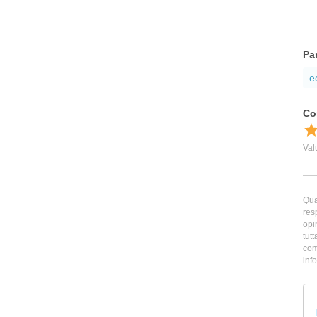
Pa
e
Qua
res
opi
tutt
com
inf