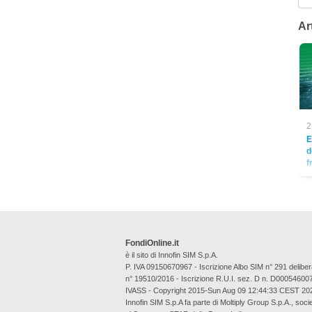
Art
2
E
d
f
FondiOnline.it
è il sito di Innofin SIM S.p.A.
P. IVA 09150670967 - Iscrizione Albo SIM n° 291 deli
n° 19510/2016 - Iscrizione R.U.I. sez. D n. D00054600
IVASS - Copyright 2015-Sun Aug 09 12:44:33 CEST 20
Innofin SIM S.p.A fa parte di Moltiply Group S.p.A., soci