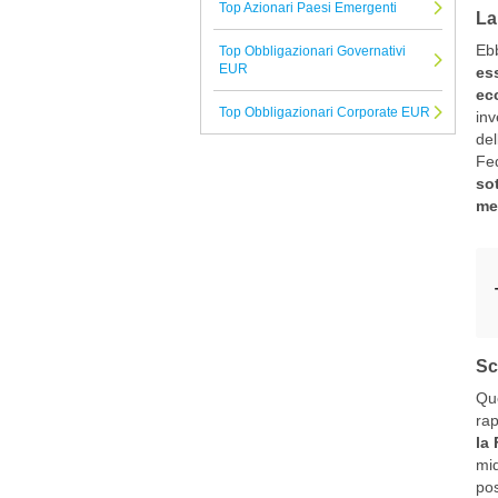
Top Azionari Paesi Emergenti
La
Allianz
Ebb
Top Obbligazionari Governativi
Selectra
EUR
ess
ec
Neuberger Berman
Top Obbligazionari Corporate EUR
inv
Generali
del
Fed
Tutte le Società di Gestione
sot
me
Sc
Que
ra
la 
mid
pos