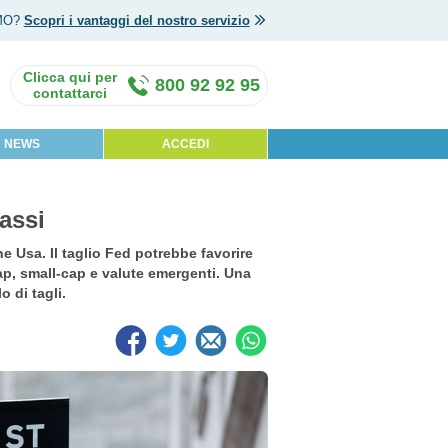
MO?
Scopri i vantaggi del nostro servizio
800 92 92 95
NEWS
ACCEDI
tassi
ne Usa. Il taglio Fed potrebbe favorire
ap, small-cap e valute emergenti. Una
 di tagli.