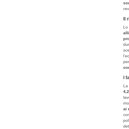
sor
rev
Il
Lo 
all
pr
dur
sce
l’e
per
con
I 
La 
4,
lav
mos
ai 
com
pol
det