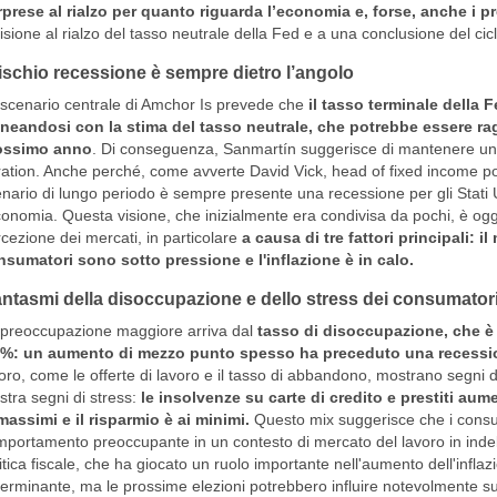
prese al rialzo per quanto riguarda l’economia e, forse, anche i pr
isione al rialzo del tasso neutrale della Fed e a una conclusione del ciclo
 rischio recessione è sempre dietro l’angolo
scenario centrale di Amchor Is prevede che
il tasso terminale della 
ineandosi con la stima del tasso neutrale, che potrebbe essere rag
ossimo anno
. Di conseguenza, Sanmartín suggerisce di mantenere una c
ation. Anche perché, come avverte David Vick, head of fixed income por
nario di lungo periodo è sempre presente una recessione per gli Stati U
conomia. Questa visione, che inizialmente era condivisa da pochi, è oggi 
cezione dei mercati, in particolare
a causa di tre fattori principali: i
sumatori sono sotto pressione e l'inflazione è in calo.
fantasmi della disoccupazione e dello stress dei consumator
preoccupazione maggiore arriva dal
tasso di disoccupazione, che è
2%: un aumento di mezzo punto spesso ha preceduto una recessi
oro, come le offerte di lavoro e il tasso di abbandono, mostrano segni
tra segni di stress:
le insolvenze su carte di credito e prestiti
aumen
massimi e il risparmio è ai minimi.
Questo mix suggerisce che i consu
portamento preoccupante in un contesto di mercato del lavoro in indeb
itica fiscale, che ha giocato un ruolo importante nell'aumento dell'infl
erminante, ma le prossime elezioni potrebbero influire notevolmente s