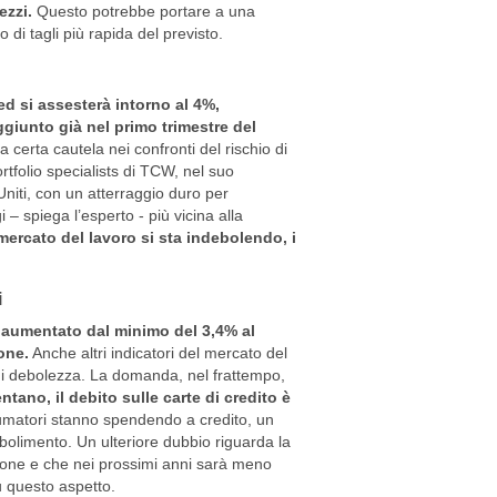
ezzi.
Questo potrebbe portare a una
 di tagli più rapida del previsto.
Fed si assesterà intorno al 4%,
giunto già nel primo trimestre del
erta cautela nei confronti del rischio di
tfolio specialists di TCW, nel suo
niti, con un atterraggio duro per
– spiega l’esperto - più vicina alla
l mercato del lavoro si sta indebolendo, i
i
 aumentato dal minimo del 3,4% al
one.
Anche altri indicatori del mercato del
 di debolezza. La domanda, nel frattempo,
tano, il debito sulle carte di credito è
matori stanno spendendo a credito, un
olimento. Un ulteriore dubbio riguarda la
azione e che nei prossimi anni sarà meno
u questo aspetto.