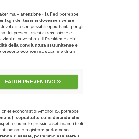
maker ma – attenzione -
la Fed potrebbe
ei tagli dei tassi si dovesse rivelare
volatilità con possibili opportunità per gli
sa dei presenti rischi di recessione e
elezioni di novembre). Il Presidente della
idità della congiuntura statunitense e
a crescita economica stabile e di un
FAI UN PREVENTIVO
 chief economist di Amchor IS, potrebbe
ionario), soprattutto considerando che
spetta che nelle prossime settimane i titoli
essanti possano registrare performance
teranno rilassate, potremmo assistere a