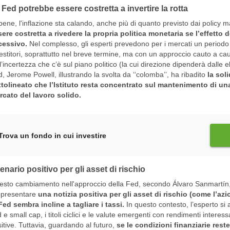
 Fed potrebbe essere costretta a invertire la rotta
ene, l'inflazione sta calando, anche più di quanto previsto dai policy 
ere costretta a rivedere la propria politica monetaria se l’effetto d
cessivo.
Nel complesso, gli esperti prevedono per i mercati un periodo di 
estitori, soprattutto nel breve termine, ma con un approccio cauto a cau
l’incertezza che c’è sul piano politico (la cui direzione dipenderà dalle 
, Jerome Powell, illustrando la svolta da ‘‘colomba’’, ha ribadito
la sol
tolineato che l’Istituto resta concentrato sul mantenimento di un
rcato del lavoro solido.
Trova un fondo in cui investire
enario positivo per gli asset di rischio
sto cambiamento nell'approccio della Fed, secondo Álvaro Sanmartín,
ppresentare
una notizia positiva per gli asset di rischio (come l’az
Fed sembra incline a tagliare i tassi.
In questo contesto, l’esperto si a
 e small cap, i titoli ciclici e le valute emergenti con rendimenti inter
itive. Tuttavia, guardando al futuro,
se le condizioni finanziarie res