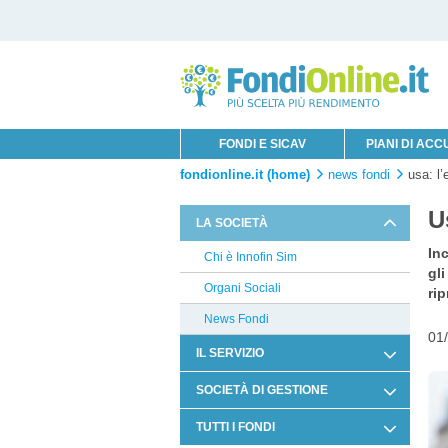
FONDI E SICAV
PIANI DI AC
fondionline.it (home)
news fondi
usa: l’
U
LA SOCIETÀ
Inc
Chi è Innofin Sim
gl
Organi Sociali
rip
News Fondi
01
IL SERVIZIO
Condizioni di Utilizzo
SOCIETÀ DI GESTIONE
Documentazione Contrattuale e
Mediobanca
TUTTI I FONDI
Legale