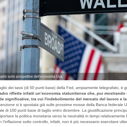
alisi sulle prospettive dell'economia Usa
taglio dei tassi (di 50 punti base) della Fed, ampiamente telegrafato, 
dro riflette infatti un’economia statunitense che, pur mostrando se
de significative, tra cui l'indebolimento del mercato del lavoro e 
ttenzione si è spostata già sulle prossime mosse della Banca federale Us
ale di 100 punti base di taglio entro dicembre. La giustificazione princip
riportare la politica monetaria verso la neutralità in tempi relativamente br
 l'inflazione sotto controllo, infatti, non è più necessario esercitare ul