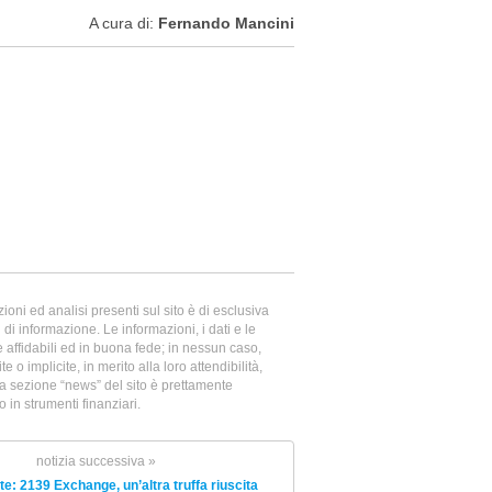
A cura di:
Fernando Mancini
oni ed analisi presenti sul sito è di esclusiva
di informazione. Le informazioni, i dati e le
te affidabili ed in buona fede; in nessun caso,
e o implicite, in merito alla loro attendibilità,
la sezione “news” del sito è prettamente
in strumenti finanziari.
notizia successiva »
te: 2139 Exchange, un’altra truffa riuscita