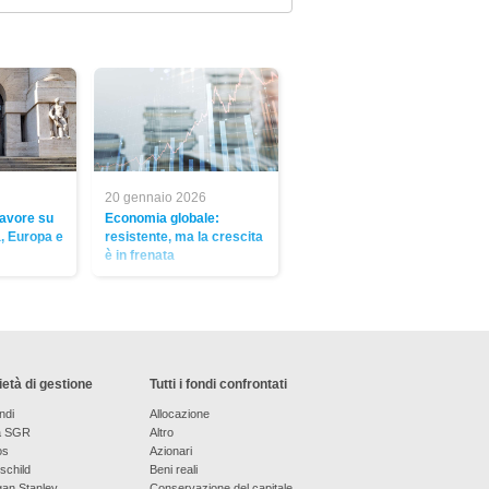
20 gennaio 2026
favore su
Economia globale:
a, Europa e
resistente, ma la crescita
è in frenata
età di gestione
Tutti i fondi confrontati
ndi
Allocazione
a SGR
Altro
os
Azionari
schild
Beni reali
an Stanley
Conservazione del capitale