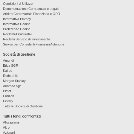
Condizioni di Utilizzo
Documentazione Contrattuale e Legale
Arbitro Controversie Finanziarie e ODR
Informativa Privacy
Informativa Cookie
Preferenze Cookie
Reclami Assicurativi
Reclami Servizio di Investimento
Servizi per Consulenti Finanziari Autonomi
Società di gestione
Amundi
Etica SGR
Kairos
Rothschild
Morgan Stanley
AcomeA Sgr
Pictet
Eurizon
Fidelity
Tutte le Società di Gestione
Tutti i fondi confrontati
Allocazione
Altro
Azionari