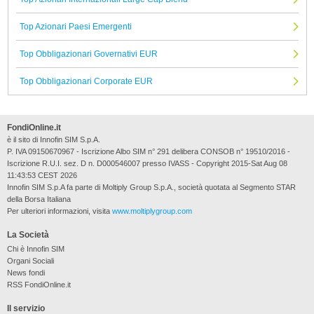
Top Azionari Paesi Emergenti
Top Obbligazionari Governativi EUR
Top Obbligazionari Corporate EUR
FondiOnline.it
è il sito di Innofin SIM S.p.A.
P. IVA 09150670967 - Iscrizione Albo SIM n° 291 delibera CONSOB n° 19510/2016 -
Iscrizione R.U.I. sez. D n. D000546007 presso IVASS - Copyright 2015-Sat Aug 08
11:43:53 CEST 2026
Innofin SIM S.p.A fa parte di Moltiply Group S.p.A., società quotata al Segmento STAR
della Borsa Italiana
Per ulteriori informazioni, visita
www.moltiplygroup.com
La Società
Chi è Innofin SIM
Organi Sociali
News fondi
RSS FondiOnline.it
Il servizio