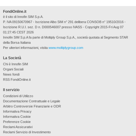
FondiOnline.it
è il sito di Innofin SIM S.p.A.
P. IVA 09150670967 - Iscrizione Albo SIM n° 291 delibera CONSOB n° 19510/2016 -
Iscrizione R.U.I. sez. D n. D000546007 presso IVASS - Copyright 2015-Fri Aug 07
01:27:45 CEST 2026
Innofin SIM S.p.A fa parte di Moltiply Group S.p.A., società quotata al Segmento STAR
della Borsa Italiana
Per ulteriori informazioni, visita
www.moltiplygroup.com
La Società
Chi è Innofin SIM
Organi Sociali
News fondi
RSS FondiOnline.it
Il servizio
Condizioni di Utilizzo
Documentazione Contrattuale e Legale
Arbitro Controversie Finanziarie e ODR
Informativa Privacy
Informativa Cookie
Preferenze Cookie
Reclami Assicurativi
Reclami Servizio di Investimento