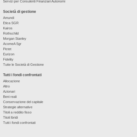
Servizi per Consulenti Finanziari Autonomi
Società di gestione
Amundi
Etica SGR
Kairos
Rothschild
Morgan Stanley
AcomeA Sgr
Pictet
Eurizon
Fidelity
Tutte le Società di Gestione
Tutti i fondi confrontati
Allocazione
Altro
Azionari
Beni reali
Conservazione del capitale
Strategie alternative
Titoli a reddito fisso
Titoli Ibridi
Tutti i fondi confrontati