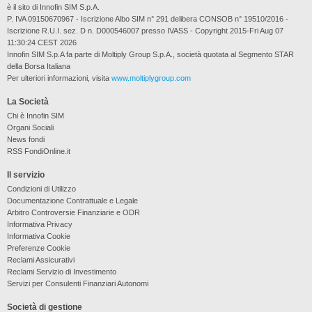
è il sito di Innofin SIM S.p.A.
P. IVA 09150670967 - Iscrizione Albo SIM n° 291 delibera CONSOB n° 19510/2016 -
Iscrizione R.U.I. sez. D n. D000546007 presso IVASS - Copyright 2015-Fri Aug 07
11:30:24 CEST 2026
Innofin SIM S.p.A fa parte di Moltiply Group S.p.A., società quotata al Segmento STAR
della Borsa Italiana
Per ulteriori informazioni, visita
www.moltiplygroup.com
La Società
Chi è Innofin SIM
Organi Sociali
News fondi
RSS FondiOnline.it
Il servizio
Condizioni di Utilizzo
Documentazione Contrattuale e Legale
Arbitro Controversie Finanziarie e ODR
Informativa Privacy
Informativa Cookie
Preferenze Cookie
Reclami Assicurativi
Reclami Servizio di Investimento
Servizi per Consulenti Finanziari Autonomi
Società di gestione