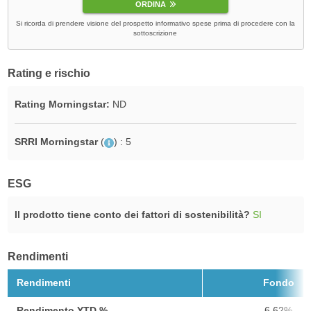
ORDINA
Si ricorda di prendere visione del prospetto informativo spese prima di procedere con la
sottoscrizione
Rating e rischio
Rating Morningstar:
ND
SRRI Morningstar
(
)
: 5
ESG
Il prodotto tiene conto dei fattori di sostenibilità?
SI
Rendimenti
Rendimenti
Fondo
Rendimento YTD %
6,62%