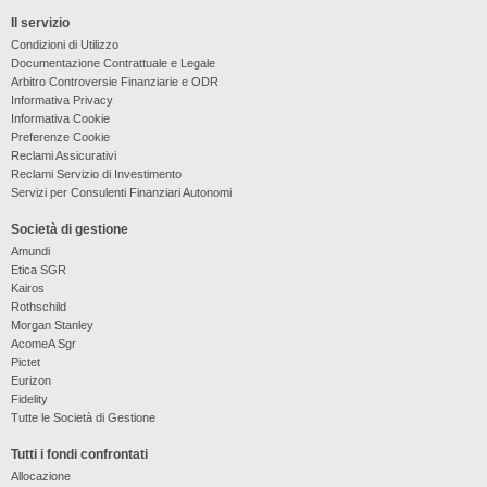
Il servizio
Condizioni di Utilizzo
Documentazione Contrattuale e Legale
Arbitro Controversie Finanziarie e ODR
Informativa Privacy
Informativa Cookie
Preferenze Cookie
Reclami Assicurativi
Reclami Servizio di Investimento
Servizi per Consulenti Finanziari Autonomi
Società di gestione
Amundi
Etica SGR
Kairos
Rothschild
Morgan Stanley
AcomeA Sgr
Pictet
Eurizon
Fidelity
Tutte le Società di Gestione
Tutti i fondi confrontati
Allocazione