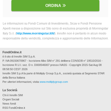
ORDINA
Le informazioni su Fondi Comuni di Investimento, Sicav e Fondi Pensione
Aperti messe a disposizione sul Sito sono di esclusiva proprietà di Morningstar
Italy S.r.l. (
http://www.morningstar.it/it/
). Innofin non è pertanto in alcun modo
responsabile della veridicità, completezza e aggiornamento delle Informazioni.
FondiOnline.it
è il sito di Innofin SIM S.p.A.
P. IVA 09150670967 - Iscrizione Albo SIM n° 291 delibera CONSOB n° 19510/2016 -
Iscrizione R.U.I. sez. D n. D000546007 presso IVASS - Copyright 2015-Sat Aug 08
08:58:50 CEST 2026
Innofin SIM S.p.A fa parte di Moltiply Group S.p.A., società quotata al Segmento STAR
della Borsa Italiana
Per ulteriori informazioni, visita
www.moltiplygroup.com
La Società
Chi è Innofin SIM
Organi Sociali
News fondi
RSS FondiOnline.it