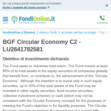
SEI UN CONSULENTE FINANZIARIO AUTONOMO?
Scopri i vantaggi del nostro servizio
menu
CONTATTACI
fondionline.it (home)
elenco fondi
azionari settore ecologia
bgf cir
BGF Circular Economy C2 -
LU2641782581
Obiettivo di investimento dichiarato
The Fund seeks to maximise total return. The Fund invests at least
80% of its total assets in the equity securities of companies globally
that benefit from, or contribute to, the advancement of the “Circular
Economy”. Although the intention is to invest only in such equity
securities, up to 20% of the total assets of the Fund may be
invested in other equity securities, fixed income securities,
collective investment schemes or cash (which may not be
consistent with the Circular Economy concept) for the purposes of
meeting the Fund’s objective or for liquidity purposes. The Circular
Economy concept recognises the importance of a sustainable