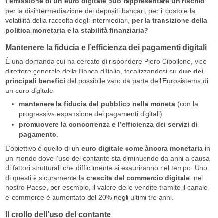
l’emissione di un euro digitale può rappresentare un rischio
per la disintermediazione dei depositi bancari, per il costo e la
volatilità della raccolta degli intermediari,
per la transizione della
politica monetaria e la stabilità finanziaria?
Mantenere la fiducia e l’efficienza dei pagamenti digitali
È una domanda cui ha cercato di rispondere Piero Cipollone, vice
direttore generale della Banca d’Italia, focalizzandosi su
due dei
principali benefici
del possibile varo da parte dell’Eurosistema di
un euro digitale:
mantenere la fiducia del pubblico nella moneta
(con la
progressiva espansione dei pagamenti digitali);
promuovere la concorrenza e l’efficienza dei servizi di
pagamento
.
L’obiettivo è quello di un
euro digitale come àncora monetaria
in
un mondo dove l’uso del contante sta diminuendo da anni a causa
di fattori strutturali che difficilmente si esauriranno nel tempo. Uno
di questi è sicuramente la
crescita del commercio digitale
: nel
nostro Paese, per esempio, il valore delle vendite tramite il canale
e-commerce è aumentato del 20% negli ultimi tre anni.
Il crollo dell’uso del contante