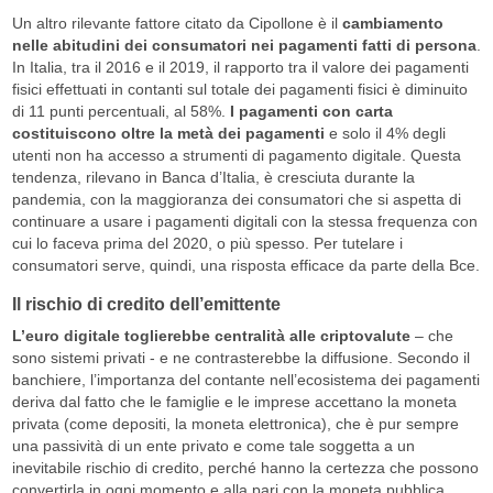
Un altro rilevante fattore citato da Cipollone è il
cambiamento
nelle abitudini dei consumatori nei pagamenti fatti di persona
.
In Italia, tra il 2016 e il 2019, il rapporto tra il valore dei pagamenti
fisici effettuati in contanti sul totale dei pagamenti fisici è diminuito
di 11 punti percentuali, al 58%.
I pagamenti con carta
costituiscono oltre la metà dei pagamenti
e solo il 4% degli
utenti non ha accesso a strumenti di pagamento digitale. Questa
tendenza, rilevano in Banca d’Italia, è cresciuta durante la
pandemia, con la maggioranza dei consumatori che si aspetta di
continuare a usare i pagamenti digitali con la stessa frequenza con
cui lo faceva prima del 2020, o più spesso. Per tutelare i
consumatori serve, quindi, una risposta efficace da parte della Bce.
Il rischio di credito dell’emittente
L’euro digitale toglierebbe centralità alle criptovalute
– che
sono sistemi privati - e ne contrasterebbe la diffusione. Secondo il
banchiere, l’importanza del contante nell’ecosistema dei pagamenti
deriva dal fatto che le famiglie e le imprese accettano la moneta
privata (come depositi, la moneta elettronica), che è pur sempre
una passività di un ente privato e come tale soggetta a un
inevitabile rischio di credito, perché hanno la certezza che possono
convertirla in ogni momento e alla pari con la moneta pubblica