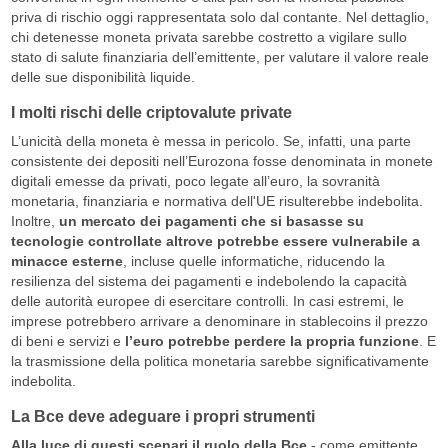
priva di rischio oggi rappresentata solo dal contante. Nel dettaglio,
chi detenesse moneta privata sarebbe costretto a vigilare sullo
stato di salute finanziaria dell’emittente, per valutare il valore reale
delle sue disponibilità liquide.
I molti rischi delle criptovalute private
L’unicità della moneta è messa in pericolo. Se, infatti, una parte
consistente dei depositi nell’Eurozona fosse denominata in monete
digitali emesse da privati, poco legate all’euro, la sovranità
monetaria, finanziaria e normativa dell'UE risulterebbe indebolita.
Inoltre,
un mercato dei pagamenti che si basasse su
tecnologie controllate altrove potrebbe essere vulnerabile a
minacce esterne
, incluse quelle informatiche, riducendo la
resilienza del sistema dei pagamenti e indebolendo la capacità
delle autorità europee di esercitare controlli. In casi estremi, le
imprese potrebbero arrivare a denominare in stablecoins il prezzo
di beni e servizi e
l’euro potrebbe perdere la propria funzione
. E
la trasmissione della politica monetaria sarebbe significativamente
indebolita.
La Bce deve adeguare i propri strumenti
Alla luce di questi scenari il ruolo della Bce
- come emittente