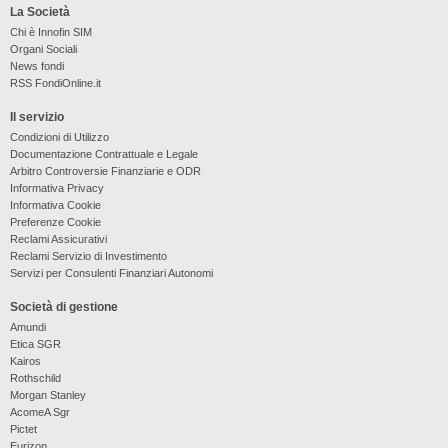
La Società
Chi è Innofin SIM
Organi Sociali
News fondi
RSS FondiOnline.it
Il servizio
Condizioni di Utilizzo
Documentazione Contrattuale e Legale
Arbitro Controversie Finanziarie e ODR
Informativa Privacy
Informativa Cookie
Preferenze Cookie
Reclami Assicurativi
Reclami Servizio di Investimento
Servizi per Consulenti Finanziari Autonomi
Società di gestione
Amundi
Etica SGR
Kairos
Rothschild
Morgan Stanley
AcomeA Sgr
Pictet
Eurizon