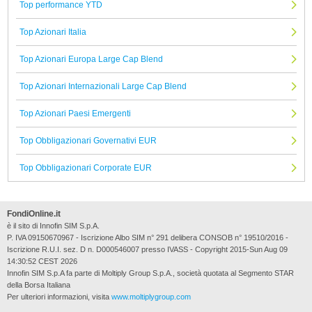
Top performance YTD
Top Azionari Italia
Top Azionari Europa Large Cap Blend
Top Azionari Internazionali Large Cap Blend
Top Azionari Paesi Emergenti
Top Obbligazionari Governativi EUR
Top Obbligazionari Corporate EUR
FondiOnline.it
è il sito di Innofin SIM S.p.A.
P. IVA 09150670967 - Iscrizione Albo SIM n° 291 delibera CONSOB n° 19510/2016 -
Iscrizione R.U.I. sez. D n. D000546007 presso IVASS - Copyright 2015-Sun Aug 09
14:30:52 CEST 2026
Innofin SIM S.p.A fa parte di Moltiply Group S.p.A., società quotata al Segmento STAR
della Borsa Italiana
Per ulteriori informazioni, visita
www.moltiplygroup.com