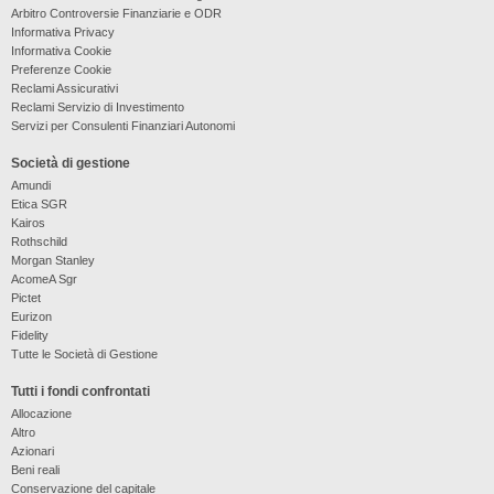
Arbitro Controversie Finanziarie e ODR
Informativa Privacy
Informativa Cookie
Preferenze Cookie
Reclami Assicurativi
Reclami Servizio di Investimento
Servizi per Consulenti Finanziari Autonomi
Società di gestione
Amundi
Etica SGR
Kairos
Rothschild
Morgan Stanley
AcomeA Sgr
Pictet
Eurizon
Fidelity
Tutte le Società di Gestione
Tutti i fondi confrontati
Allocazione
Altro
Azionari
Beni reali
Conservazione del capitale