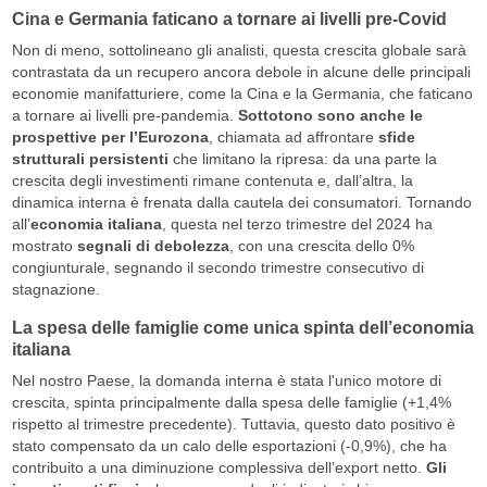
Cina e Germania faticano a tornare ai livelli pre-Covid
Non di meno, sottolineano gli analisti, questa crescita globale sarà
contrastata da un recupero ancora debole in alcune delle principali
economie manifatturiere, come la Cina e la Germania, che faticano
a tornare ai livelli pre-pandemia.
Sottotono sono anche le
prospettive per l’Eurozona
, chiamata ad affrontare
sfide
strutturali persistenti
che limitano la ripresa: da una parte la
crescita degli investimenti rimane contenuta e, dall’altra, la
dinamica interna è frenata dalla cautela dei consumatori. Tornando
all’
economia italiana
, questa nel terzo trimestre del 2024 ha
mostrato
segnali di debolezza
, con una crescita dello 0%
congiunturale, segnando il secondo trimestre consecutivo di
stagnazione.
La spesa delle famiglie come unica spinta dell’economia
italiana
Nel nostro Paese, la domanda interna è stata l'unico motore di
crescita, spinta principalmente dalla spesa delle famiglie (+1,4%
rispetto al trimestre precedente). Tuttavia, questo dato positivo è
stato compensato da un calo delle esportazioni (-0,9%), che ha
contribuito a una diminuzione complessiva dell’export netto.
Gli