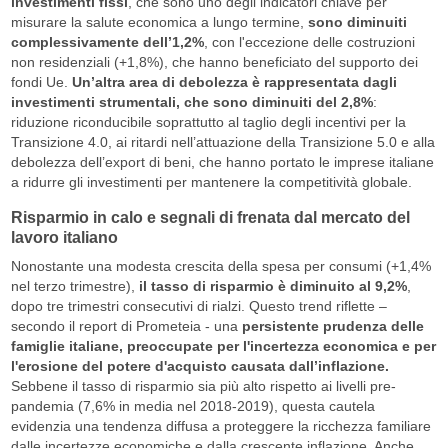
investimenti fissi
, che sono uno degli indicatori chiave per
misurare la salute economica a lungo termine,
sono diminuiti
complessivamente dell’1,2%
, con l'eccezione delle costruzioni
non residenziali (+1,8%), che hanno beneficiato del supporto dei
fondi Ue.
Un’altra area di debolezza è rappresentata dagli
investimenti strumentali, che sono diminuiti del 2,8%
:
riduzione riconducibile soprattutto al taglio degli incentivi per la
Transizione 4.0, ai ritardi nell’attuazione della Transizione 5.0 e alla
debolezza dell’export di beni, che hanno portato le imprese italiane
a ridurre gli investimenti per mantenere la competitività globale.
Risparmio in calo e segnali di frenata dal mercato del
lavoro italiano
Nonostante una modesta crescita della spesa per consumi (+1,4%
nel terzo trimestre),
il tasso di risparmio è diminuito al 9,2%
,
dopo tre trimestri consecutivi di rialzi. Questo trend riflette –
secondo il report di Prometeia - una
persistente prudenza delle
famiglie italiane, preoccupate per l'incertezza economica e per
l'erosione del potere d'acquisto causata dall’inflazione.
Sebbene il tasso di risparmio sia più alto rispetto ai livelli pre-
pandemia (7,6% in media nel 2018-2019), questa cautela
evidenzia una tendenza diffusa a proteggere la ricchezza familiare
dalle incertezze economiche e dalla crescente inflazione. Anche