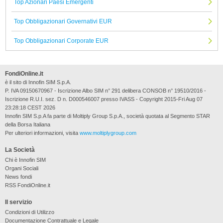
Top Azionari Paesi Emergenti
Top Obbligazionari Governativi EUR
Top Obbligazionari Corporate EUR
FondiOnline.it
è il sito di Innofin SIM S.p.A.
P. IVA 09150670967 - Iscrizione Albo SIM n° 291 delibera CONSOB n° 19510/2016 -
Iscrizione R.U.I. sez. D n. D000546007 presso IVASS - Copyright 2015-Fri Aug 07
23:28:18 CEST 2026
Innofin SIM S.p.A fa parte di Moltiply Group S.p.A., società quotata al Segmento STAR
della Borsa Italiana
Per ulteriori informazioni, visita
www.moltiplygroup.com
La Società
Chi è Innofin SIM
Organi Sociali
News fondi
RSS FondiOnline.it
Il servizio
Condizioni di Utilizzo
Documentazione Contrattuale e Legale