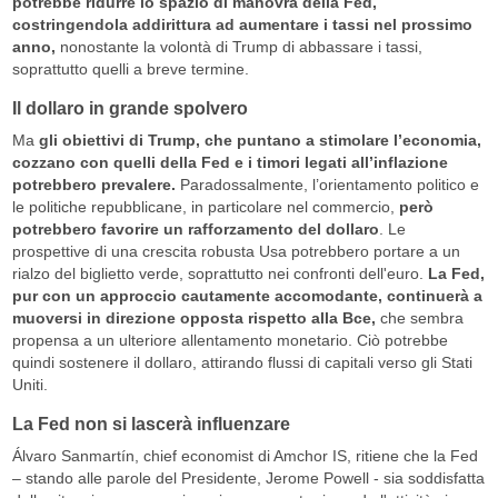
potrebbe ridurre lo spazio di manovra della Fed,
costringendola addirittura ad aumentare i tassi nel prossimo
anno,
nonostante la volontà di Trump di abbassare i tassi,
soprattutto quelli a breve termine.
Il dollaro in grande spolvero
Ma
gli obiettivi di Trump, che puntano a stimolare l’economia,
cozzano con quelli della Fed e i timori legati all’inflazione
potrebbero prevalere.
Paradossalmente, l’orientamento politico e
le politiche repubblicane, in particolare nel commercio,
però
potrebbero favorire un rafforzamento del dollaro
. Le
prospettive di una crescita robusta Usa potrebbero portare a un
rialzo del biglietto verde, soprattutto nei confronti dell'euro.
La Fed,
pur con un approccio cautamente accomodante, continuerà a
muoversi in direzione opposta rispetto alla Bce,
che sembra
propensa a un ulteriore allentamento monetario. Ciò potrebbe
quindi sostenere il dollaro, attirando flussi di capitali verso gli Stati
Uniti.
La Fed non si lascerà influenzare
Álvaro Sanmartín, chief economist di Amchor IS, ritiene che la Fed
– stando alle parole del Presidente, Jerome Powell - sia soddisfatta