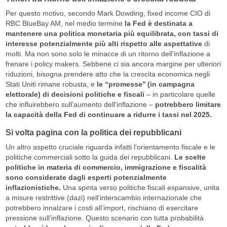
Per questo motivo, secondo Mark Dowding, fixed income CIO di
RBC BlueBay AM, nel medio termine
la Fed è destinata a
mantenere una politica monetaria più equilibrata, con tassi di
interesse potenzialmente più alti rispetto alle aspettative
di
molti. Ma non sono solo le minacce di un ritorno dell’inflazione a
frenare i policy makers. Sebbene ci sia ancora margine per ulteriori
riduzioni, bisogna prendere atto che la crescita economica negli
Stati Uniti rimane robusta, e
le
‘
‘promesse’
’
(in campagna
elettorale) di decisioni politiche e fiscali
– in particolare quelle
che influirebbero sull'aumento dell'inflazione –
potrebbero limitare
la capacità della Fed di continuare a ridurre i tassi nel 2025.
Si volta pagina con la politica dei repubblicani
Un altro aspetto cruciale riguarda infatti l'orientamento fiscale e le
politiche commerciali sotto la guida dei repubblicani.
Le scelte
politiche in materia di commercio, immigrazione e fiscalità
sono considerate dagli esperti potenzialmente
inflazionistiche.
Una spinta verso politiche fiscali espansive, unita
a misure restrittive (dazi) nell’interscambio internazionale che
potrebbero innalzare i costi all’import, rischiano di esercitare
pressione sull’inflazione. Questo scenario con tutta probabilità