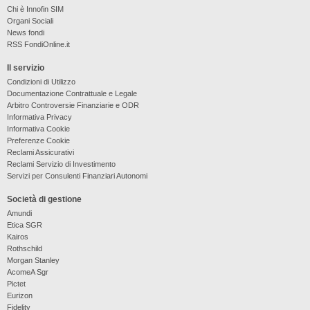
Chi è Innofin SIM
Organi Sociali
News fondi
RSS FondiOnline.it
Il servizio
Condizioni di Utilizzo
Documentazione Contrattuale e Legale
Arbitro Controversie Finanziarie e ODR
Informativa Privacy
Informativa Cookie
Preferenze Cookie
Reclami Assicurativi
Reclami Servizio di Investimento
Servizi per Consulenti Finanziari Autonomi
Società di gestione
Amundi
Etica SGR
Kairos
Rothschild
Morgan Stanley
AcomeA Sgr
Pictet
Eurizon
Fidelity