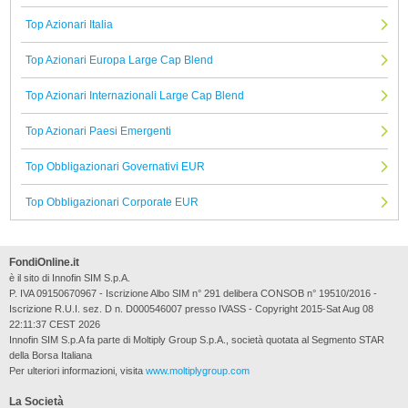
Top Azionari Italia
Top Azionari Europa Large Cap Blend
Top Azionari Internazionali Large Cap Blend
Top Azionari Paesi Emergenti
Top Obbligazionari Governativi EUR
Top Obbligazionari Corporate EUR
FondiOnline.it
è il sito di Innofin SIM S.p.A.
P. IVA 09150670967 - Iscrizione Albo SIM n° 291 delibera CONSOB n° 19510/2016 -
Iscrizione R.U.I. sez. D n. D000546007 presso IVASS - Copyright 2015-Sat Aug 08
22:11:37 CEST 2026
Innofin SIM S.p.A fa parte di Moltiply Group S.p.A., società quotata al Segmento STAR
della Borsa Italiana
Per ulteriori informazioni, visita
www.moltiplygroup.com
La Società