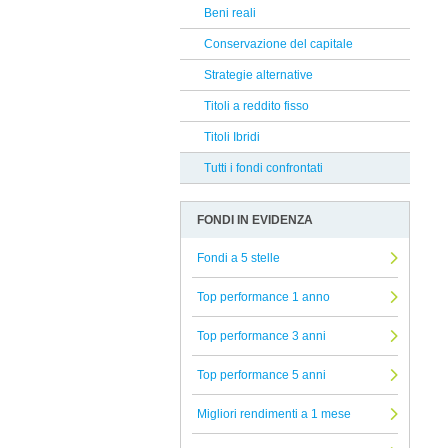
AcomeA Sgr
Beni reali
Reclami Assicurativi
Mediobanca
Conservazione del capitale
Reclami Servizio di Investimento
Hedge Invest
Strategie alternative
Morgan Stanley
Titoli a reddito fisso
Carmignac
Titoli Ibridi
Swisscanto
Tutti i fondi confrontati
Ninety One
FONDI IN EVIDENZA
J.P. Morgan
Jupiter
Fondi a 5 stelle
UBP
Top performance 1 anno
Zest
Top performance 3 anni
Capital Group
Top performance 5 anni
Fidelity
Infusive Fund
Migliori rendimenti a 1 mese
La Francaise