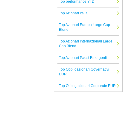
Top performance YTD
Albermarle
Top Azionari Italia
Tutte le Società di Gestione
Top Azionari Europa Large Cap
Blend
Top Azionari Internazionali Large
Cap Blend
Top Azionari Paesi Emergenti
Top Obbligazionari Governativi
EUR
Top Obbligazionari Corporate EUR