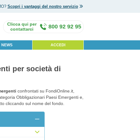
MO?
Scopri i vantaggi del nostro servizio
800 92 92 95
NEWS
ACCEDI
nti per società di
mergenti
confrontati su FondiOnline.it,
categoria Obbligazionari Paesi Emergenti e,
otto cliccando sul nome del fondo.