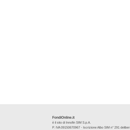
FondiOnline.it
è il sito di Innofin SIM S.p.A.
P. IVA 09150670967 - Iscrizione Albo SIM n° 291 deli