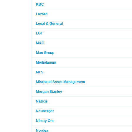
KBC
Lazard
Legal & General
LGT
M&G
Man Group
Mediolanum
MFS
Mirabaud Asset Management
Morgan Stanley
Natixis
Neuberger
Ninety One
Nordea