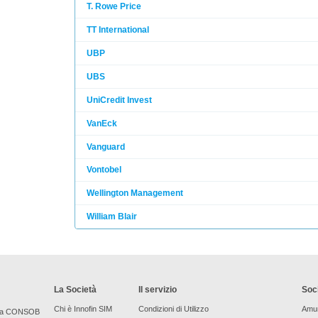
T. Rowe Price
TT International
UBP
UBS
UniCredit Invest
VanEck
Vanguard
Vontobel
Wellington Management
William Blair
La Società
Il servizio
Soci
Chi è Innofin SIM
Condizioni di Utilizzo
Amu
bera CONSOB