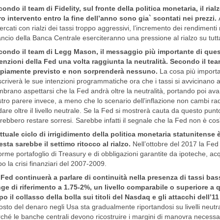
ondo il team di Fidelity, sul fronte della politica monetaria, il ria
ro intervento entro la fine dell’anno sono gia` scontati nei prezzi.
ercati con rialzi dei tassi troppo aggressivi, l’incremento dei rendimenti 
ancio della Banca Centrale eserciteranno una pressione al rialzo su tutt
condo il team di Legg Mason, il messaggio più importante di que
enzioni della Fed una volta raggiunta la neutralità. Secondo il team, 
piamente previsto e non sorprenderà nessuno.
La cosa più importa
criverà le sue intenzioni programmatiche ora che i tassi si avvicinano a
brano aspettarsi che la Fed andrà oltre la neutralità, portando poi avanti
tro parere invece, a meno che lo scenario dell’inflazione non cambi rad
are oltre il livello neutrale. Se la Fed si mostrerà cauta da questo punto
rebbero restare sorresi. Sarebbe infatti il segnale che la Fed non è co
ttuale ciclo di irrigidimento della politica monetaria statunitense 
sta sarebbe il settimo ritocco al rialzo.
Nell’ottobre del 2017 la Fed 
rme portafoglio di Treasury e di obbligazioni garantite da ipoteche, ac
o la crisi finanziari del 2007-2009.
Fed continuerà a parlare di continuità nella presenza di tassi bassi
ge di riferimento a 1.75-2%, un livello comparabile o superiore a q
o il collasso della bolla sui titoli del Nasdaq e gli attacchi dell
costo del denaro negli Usa sta gradualmente riportandosi su livelli neutr
ché le banche centrali devono ricostruire i margini di manovra necessar