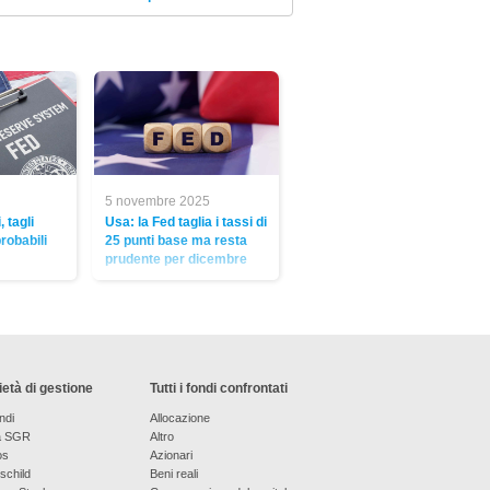
5 novembre 2025
 tagli
Usa: la Fed taglia i tassi di
obabili
25 punti base ma resta
prudente per dicembre
età di gestione
Tutti i fondi confrontati
ndi
Allocazione
a SGR
Altro
os
Azionari
schild
Beni reali