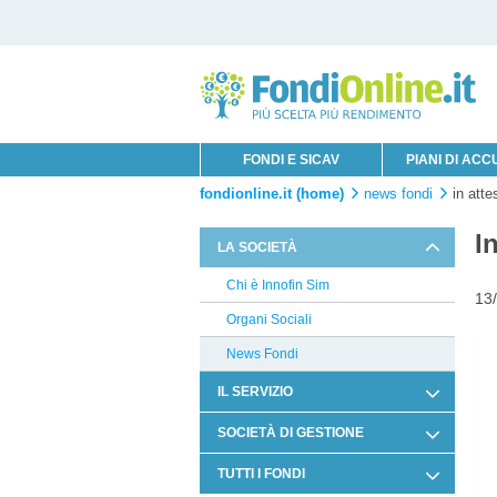
FONDI E SICAV
PIANI DI AC
fondionline.it (home)
news fondi
in atte
I
LA SOCIETÀ
Chi è Innofin Sim
13
Organi Sociali
News Fondi
IL SERVIZIO
Condizioni di Utilizzo
SOCIETÀ DI GESTIONE
Documentazione Contrattuale e
Aviva
TUTTI I FONDI
Legale