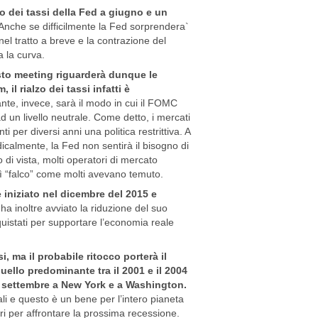
lzo dei tassi della Fed a giugno e un
Anche se difficilmente la Fed sorprendera`
nel tratto a breve e la contrazione del
a la curva.
sto meeting riguarderà dunque le
il rialzo dei tassi infatti è
nte, invece, sarà il modo in cui il FOMC
d un livello neutrale. Come detto, i mercati
 per diversi anni una politica restrittiva. A
icalmente, la Fed non sentirà il bisogno di
 di vista, molti operatori di mercato
sì “falco” come molti avevano temuto.
è iniziato nel dicembre del 2015 e
ha inoltre avviato la riduzione del suo
quistati per supportare l’economia reale
, ma il probabile ritocco porterà il
uello predominante tra il 2001 e il 2004
’11 settembre a New York e a Washington.
ali e questo è un bene per l’intero pianeta
i per affrontare la prossima recessione.