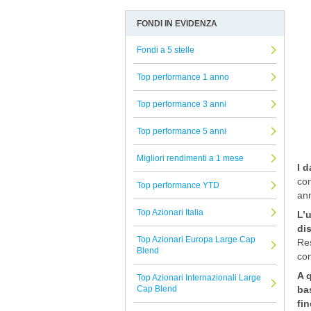
Soprarno SGR
Allocazione
Arbitro Controversie Finanziarie
FONDI IN EVIDENZA
Rothschild
Altro
Informativa Privacy
EI Sturdza
Fondi a 5 stelle
Azionari
Informativa Cookie
Albermarle
Beni reali
Reclami Assicurativi
Top performance 1 anno
Nord Est
Conservazione del capitale
Reclami Servizio di Investimento
Top performance 3 anni
Planetarium
Strategie alternative
Top performance 5 anni
Banor
Titoli a reddito fisso
DWS
Migliori rendimenti a 1 mese
Titoli Ibridi
I d
MFS
con
Tutti i fondi confrontati
Top performance YTD
an
Axa
Top Azionari Italia
L’u
Tendercapital
di
Top Azionari Europa Large Cap
DNCA Finance
Res
Blend
com
Hedge Invest
A 
Top Azionari Internazionali Large
UBS
bas
Cap Blend
fin
UTI International