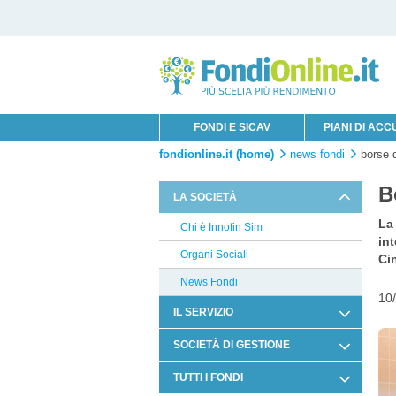
FONDI E SICAV
PIANI DI AC
fondionline.it (home)
news fondi
borse 
B
LA SOCIETÀ
La
Chi è Innofin Sim
int
Organi Sociali
Cin
News Fondi
10
IL SERVIZIO
Condizioni di Utilizzo
SOCIETÀ DI GESTIONE
Documentazione Contrattuale e
GAM
TUTTI I FONDI
Legale