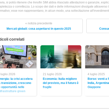
avia, si potrà ritenere che Innofin SIM abbia rilasciato attestazioni o garanzie, esplicit
pletezza o correttezza. Lo scopo dei dati e delle informazioni divulgate attraverso 
ormativo; esse non rappresentano, in alcun modo, una sollecitazione all'investimento 
« notizia precedente
Mercati globali: cosa aspettarsi in questo 2025
Consumi
icoli correlati
 luglio 2026
21 luglio 2026
4 luglio 2025
nergia: la crisi accelera
Economia: Italia migliore
Borse: venti a 
a transizione, crescono
del previsto, ma il futuro è
India, Argentin
e opportunità nelle
fragile
Giappone
nfrastrutture green