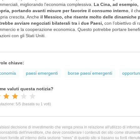
merciali, migliorando l’economia complessiva.
La Cina, ad esempio, 
opria, portando avanti misure per favorire il consumo interno
, il c
pria crescita. Anche
il Messico, che risente molto delle dinamiche 
rebbe avviare negoziati bilaterali tra i due Paesi,
con l’obiettivo di 
mercio e la cooperazione economica. Questo potrebbe portare benefici
azioni con gli Stati Uniti.
role chiave:
conomia
paesi emergenti
borse paesi emergenti
opportun
lsiasi decisione di investimento che venga presa in relazione all'utilizzo di informazi
ponsabilità dell'investitore, che deve considerare i contenuti del sito come strumenti 
nioni fornite all’interno della sezione “news” di questo sito si basano su fonti ritenu