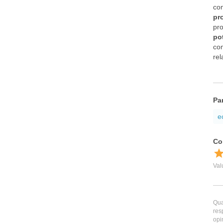
com
pr
pro
pot
com
rel
Pa
e
Qua
res
opi