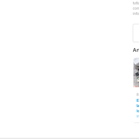
tutt
com
inf
Art
8
E
l
l
i