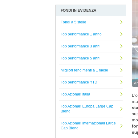
Nord Est
Allocazione
Arbitro Controversie Finanziarie
FONDI IN EVIDENZA
Credit Suisse
Altro
Informativa Privacy
Corner
Fondi a 5 stelle
Azionari
Informativa Cookie
EFG
Beni reali
Reclami Assicurativi
Top performance 1 anno
Fidelity
Conservazione del capitale
Reclami Servizio di Investimento
Top performance 3 anni
Atomo SICAV
Strategie alternative
Top performance 5 anni
Pharus
Titoli a reddito fisso
Ninety One
Migliori rendimenti a 1 mese
Titoli Ibridi
Planetarium
Tutti i fondi confrontati
Top performance YTD
An
8a+
Top Azionari Italia
L'o
Alkimis SGR
mar
Top Azionari Europa Large Cap
European & Global
sta
Blend
sup
Sarasin
mod
Top Azionari Internazionali Large
fo
Sycomore
Cap Blend
sup
T. Rowe Price