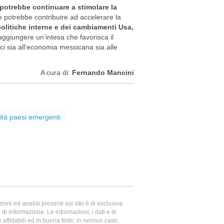
potrebbe continuare a stimolare la
he potrebbe contribuire ad accelerare la
politiche interne e dei cambiamenti Usa,
raggiungere un’intesa che favorisca il
 sia all’economia messicana sia alle
A cura di:
Fernando Mancini
ità paesi emergenti
oni ed analisi presenti sul sito è di esclusiva
di informazione. Le informazioni, i dati e le
te affidabili ed in buona fede; in nessun caso,