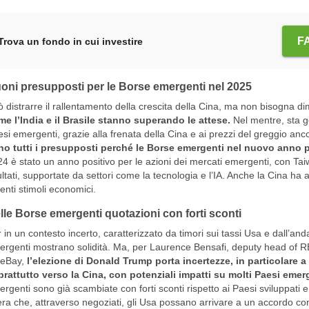
F
Trova un fondo in cui investire
oni presupposti per le Borse emergenti nel 2025
 distrarre il rallentamento della crescita della Cina, ma non bisogna d
e l’India e il Brasile stanno superando le attese.
Nel mentre, sta g
si emergenti, grazie alla frenata della Cina e ai prezzi del greggio ancor
no tutti i presupposti perché le Borse emergenti nel nuovo anno
4 è stato un anno positivo per le azioni dei mercati emergenti, con Tai
ultati, supportate da settori come la tecnologia e l’IA. Anche la Cina ha al
enti stimoli economici.
lle Borse emergenti quotazioni con forti sconti
 in un contesto incerto, caratterizzato da timori sui tassi Usa e dall’a
rgenti mostrano solidità. Ma, per Laurence Bensafi, deputy head of 
ueBay,
l’elezione di Donald Trump porta incertezze, in particolare a 
rattutto verso la Cina, con potenziali impatti su molti Paesi emer
rgenti sono già scambiate con forti sconti rispetto ai Paesi sviluppati e
ra che, attraverso negoziati, gli Usa possano arrivare a un accordo con 