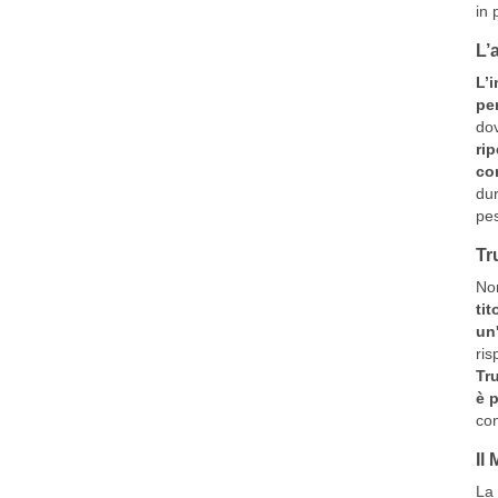
in 
L’
L’i
per
dov
ri
co
dur
pes
Tr
Non
tit
un
ris
Tru
è p
con
Il
La 