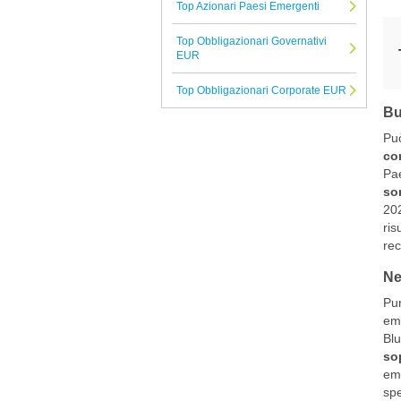
Top Azionari Paesi Emergenti
La Francaise
Top Obbligazionari Governativi
Janus Henderson
EUR
Goldman Sachs
Top Obbligazionari Corporate EUR
Albermarle
Bu
Tutte le Società di Gestione
Può
com
Pae
so
202
ris
rec
Ne
Pur
eme
Bl
sop
eme
spe