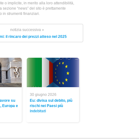
e o implicite, in merito alla loro attendibilità,
la sezione “news” del sito è prettamente
in strumenti finanziari.
notizia successiva »
: il rincaro dei prezzi atteso nel 2025
30 giugno 2026
favore su
Eu: divisa sul debito, più
a, Europa e
rischi nei Paesi più
indebitati