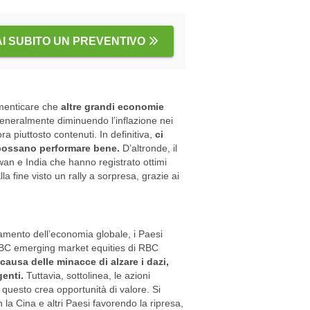
AI SUBITO UN PREVENTIVO
imenticare che
altre grandi economie
eneralmente diminuendo l’inflazione nei
a piuttosto contenuti. In definitiva,
ci
 possano performare bene.
D’altronde, il
wan e India che hanno registrato ottimi
la fine visto un rally a sorpresa, grazie ai
ndamento dell’economia globale, i Paesi
RBC emerging market equities di RBC
causa delle minacce di alzare i dazi,
genti.
Tuttavia, sottolinea, le azioni
 questo crea opportunità di valore. Si
la Cina e altri Paesi favorendo la ripresa,