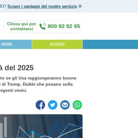
MO?
Scopri i vantaggi del nostro servizio
800 92 92 95
NEWS
ACCEDI
à del 2025
utto se gli Usa raggiungeranno buone
azi di Trump. Dubbi che pesano sulla
rgenti vicini.