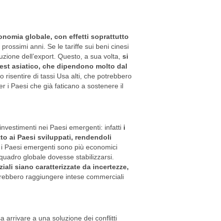
onomia globale, con effetti soprattutto
rossimi anni. Se le tariffe sui beni cinesi
zione dell’export. Questo, a sua volta,
si
-est asiatico, che dipendono molto dal
 risentire di tassi Usa alti, che potrebbero
er i Paesi che già faticano a sostenere il
nvestimenti nei Paesi emergenti: infatti
i
tto ai Paesi sviluppati, rendendoli
 i Paesi emergenti sono più economici
l quadro globale dovesse stabilizzarsi.
ali siano caratterizzate da incertezze,
otrebbero raggiungere intese commerciali
 arrivare a una soluzione dei conflitti