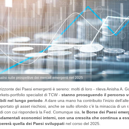
alisi sulle prospettive dei mercati emergenti nel 2025
rizzonte dei Paesi emergenti è sereno: molti di loro - rileva Anisha A. 
kets-portfolio specialist di TCW -
stanno proseguendo il percorso ver
bili nel lungo periodo
. A dare una mano ha contribuito l’inizio dell’a
portato gli asset rischiosi, anche se sullo sfondo c’è la minaccia di un 
i con cui risponderà la Fed. Comunque sia,
le Borse dei Paesi emer
ndamentali economici interni, con una crescita che continua a es
ererà quella dei Paesi sviluppati
nel corso del 2025.