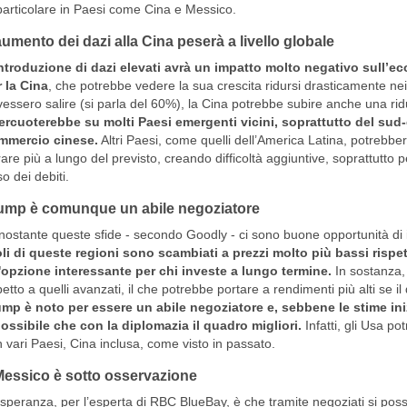
particolare in Paesi come Cina e Messico.
aumento dei dazi alla Cina peserà a livello globale
ntroduzione di dazi elevati avrà un impatto molto negativo sull’ec
 la Cina
, che potrebbe vedere la sua crescita ridursi drasticamente nei p
essero salire (si parla del 60%), la Cina potrebbe subire anche una ridu
percuoterebbe su molti Paesi emergenti vicini, soprattutto del sud
mmercio cinese.
Altri Paesi, come quelli dell’America Latina, potrebbero
are più a lungo del previsto, creando difficoltà aggiuntive, soprattutto p
o dei debiti.
ump è comunque un abile negoziatore
ostante queste sfide - secondo Goodly - ci sono buone opportunità di i
oli di queste regioni sono scambiati a prezzi molto più bassi rispe
'opzione interessante per chi investe a lungo termine.
In sostanza,
petto a quelli avanzati, il che potrebbe portare a rendimenti più alti se i
mp è noto per essere un abile negoziatore e, sebbene le stime inizi
ossibile che con la diplomazia il quadro migliori.
Infatti, gli Usa p
 vari Paesi, Cina inclusa, come visto in passato.
 Messico è sotto osservazione
speranza, per l’esperta di RBC BlueBay, è che tramite negoziati si possa