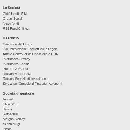
La Società
Chi è Innofin SIM
Organi Sociali
News fondi
RSS FondiOnline.it
Il servizio
Condizioni di Utilizzo
Documentazione Contrattuale e Legale
Arbitro Controversie Finanziarie e ODR
Informativa Privacy
Informativa Cookie
Preferenze Cookie
Reclami Assicurativi
Reclami Servizio di Investimento
Servizi per Consulenti Finanziari Autonomi
Società di gestione
Amundi
Etica SGR
Kairos
Rothschild
Morgan Stanley
AcomeA Sgr
Pictet