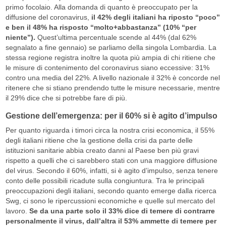
primo focolaio. Alla domanda di quanto è preoccupato per la
diffusione del coronavirus,
il 42% degli italiani ha riposto “poco”
e ben il 48% ha risposto “molto+abbastanza” (10% “per
niente”).
Quest’ultima percentuale scende al 44% (dal 62%
segnalato a fine gennaio) se parliamo della singola Lombardia. La
stessa regione registra inoltre la quota più ampia di chi ritiene che
le misure di contenimento del coronavirus siano eccessive: 31%
contro una media del 22%. A livello nazionale il 32% è concorde nel
ritenere che si stiano prendendo tutte le misure necessarie, mentre
il 29% dice che si potrebbe fare di più.
Gestione dell’emergenza: per il 60% si è agito d’impulso
Per quanto riguarda i timori circa la nostra crisi economica, il 55%
degli italiani ritiene che la gestione della crisi da parte delle
istituzioni sanitarie abbia creato danni al Paese ben più gravi
rispetto a quelli che ci sarebbero stati con una maggiore diffusione
del virus. Secondo il 60%, infatti, si è agito d’impulso, senza tenere
conto delle possibili ricadute sulla congiuntura. Tra le principali
preoccupazioni degli italiani, secondo quanto emerge dalla ricerca
Swg, ci sono le ripercussioni economiche e quelle sul mercato del
lavoro.
Se da una parte solo il 33% dice di temere di contrarre
personalmente il virus, dall’altra il 53% ammette di temere per