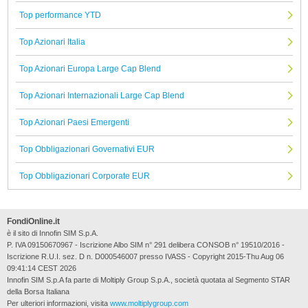
Top performance YTD
Top Azionari Italia
Top Azionari Europa Large Cap Blend
Top Azionari Internazionali Large Cap Blend
Top Azionari Paesi Emergenti
Top Obbligazionari Governativi EUR
Top Obbligazionari Corporate EUR
FondiOnline.it
è il sito di Innofin SIM S.p.A.
P. IVA 09150670967 - Iscrizione Albo SIM n° 291 delibera CONSOB n° 19510/2016 -
Iscrizione R.U.I. sez. D n. D000546007 presso IVASS - Copyright 2015-Thu Aug 06
09:41:14 CEST 2026
Innofin SIM S.p.A fa parte di Moltiply Group S.p.A., società quotata al Segmento STAR
della Borsa Italiana
Per ulteriori informazioni, visita
www.moltiplygroup.com