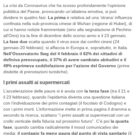
La crisi da Coronavirus che ha scosso profondamente l’opinione
pubblica del Paese, provocando un’altalena emotiva, si può
dividere in quattro fasi.
La prima
è relativa ad una ‘strana’ influenza
confinata nella sub-provincia cinese di Wuhan (regione di Hubei), di
cui si hanno notizie frammentate (sino alla segnalazione di Pechino
all’Oms) tra la fine di dicembre dello scorso anno e il 23 gennaio.
La fase due
scatta quando il virus esce dai confini cinesi (24
gennaio-20 febbraio): si affaccia in Europa e, soprattutto, in Italia.
Nell’Osservatorio Swg del 4 febbraio il 62% dei cittadini di
definiva preoccupato, il 37% di avere cambiato abitudini e il
49% esprimeva soddisfazione per l’azione del Governo
(prime
disdette di prenotazioni turistiche).
I primi assalti ai supermercati
L’accelerazione delle paure si è avuta con
la terza fase
(tra il 21 e
il 23 febbraio), quando l’epidemia diventa una questione italiana
con l’individuazione dei primi contagiati (il focolaio di Codogno) e
con i primi morti. L’informazione mette in prima pagina il dramma e,
secondo la ricerca, scattano “i primi assalti ai supermercati con un
crollo verticale della fiducia sul prossimo futuro”. C’è poi
la quarta
fase
, quando cambia radicalmente il mood comunicativo dei
media:
il contagio fa meno paura dal punto di vista sanitario
(il