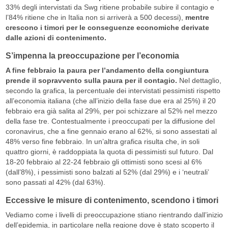
33% degli intervistati da Swg ritiene probabile subire il contagio e
l’84% ritiene che in Italia non si arriverà a 500 decessi),
mentre
crescono i timori per le conseguenze economiche derivate
dalle azioni di contenimento.
S’impenna la preoccupazione per l’economia
A fine febbraio la paura per l’andamento della congiuntura
prende il sopravvento sulla paura per il contagio.
Nel dettaglio,
secondo la grafica, la percentuale dei intervistati pessimisti rispetto
all’economia italiana (che all’inizio della fase due era al 25%) il 20
febbraio era già salita al 29%, per poi schizzare al 52% nel mezzo
della fase tre. Contestualmente i preoccupati per la diffusione del
coronavirus, che a fine gennaio erano al 62%, si sono assestati al
48% verso fine febbraio. In un’altra grafica risulta che, in soli
quattro giorni, è raddoppiata la quota di pessimisti sul futuro. Dal
18-20 febbraio al 22-24 febbraio gli ottimisti sono scesi al 6%
(dall’8%), i pessimisti sono balzati al 52% (dal 29%) e i ‘neutrali’
sono passati al 42% (dal 63%).
Eccessive le misure di contenimento, scendono i timori
Vediamo come i livelli di preoccupazione stiano rientrando dall’inizio
dell’epidemia, in particolare nella regione dove è stato scoperto il