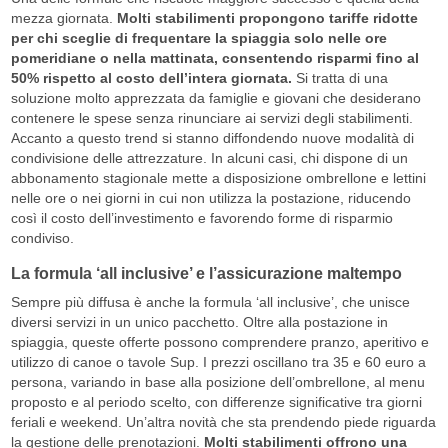
mezza giornata.
Molti stabilimenti propongono tariffe ridotte
per chi sceglie di frequentare la spiaggia solo nelle ore
pomeridiane o nella mattinata, consentendo risparmi fino al
50% rispetto al costo dell’intera giornata.
Si tratta di una
soluzione molto apprezzata da famiglie e giovani che desiderano
contenere le spese senza rinunciare ai servizi degli stabilimenti.
Accanto a questo trend si stanno diffondendo nuove modalità di
condivisione delle attrezzature. In alcuni casi, chi dispone di un
abbonamento stagionale mette a disposizione ombrellone e lettini
nelle ore o nei giorni in cui non utilizza la postazione, riducendo
così il costo dell’investimento e favorendo forme di risparmio
condiviso.
La formula ‘all inclusive’ e l’assicurazione maltempo
Sempre più diffusa è anche la formula ‘all inclusive’, che unisce
diversi servizi in un unico pacchetto. Oltre alla postazione in
spiaggia, queste offerte possono comprendere pranzo, aperitivo e
utilizzo di canoe o tavole Sup. I prezzi oscillano tra 35 e 60 euro a
persona, variando in base alla posizione dell’ombrellone, al menu
proposto e al periodo scelto, con differenze significative tra giorni
feriali e weekend. Un’altra novità che sta prendendo piede riguarda
la gestione delle prenotazioni.
Molti stabilimenti offrono una