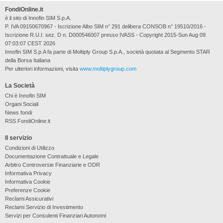
FondiOnline.it
è il sito di Innofin SIM S.p.A.
P. IVA 09150670967 - Iscrizione Albo SIM n° 291 delibera CONSOB n° 19510/2016 -
Iscrizione R.U.I. sez. D n. D000546007 presso IVASS - Copyright 2015-Sun Aug 09
07:03:07 CEST 2026
Innofin SIM S.p.A fa parte di Moltiply Group S.p.A., società quotata al Segmento STAR
della Borsa Italiana
Per ulteriori informazioni, visita
www.moltiplygroup.com
La Società
Chi è Innofin SIM
Organi Sociali
News fondi
RSS FondiOnline.it
Il servizio
Condizioni di Utilizzo
Documentazione Contrattuale e Legale
Arbitro Controversie Finanziarie e ODR
Informativa Privacy
Informativa Cookie
Preferenze Cookie
Reclami Assicurativi
Reclami Servizio di Investimento
Servizi per Consulenti Finanziari Autonomi