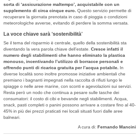
sorta di ‘assicurazione maltempo’, acquistabile con un
supplemento di circa cinque euro.
Questo servizio permette di
recuperare la giornata prenotata in caso di pioggia o condizioni
meteorologiche avverse, evitando di perdere la somma versata.
La voce chiave sarà ‘sostenibilità’
Se il tema del risparmio è centrale, quello della sostenibilità sta
diventando la vera parola chiave dell’estate.
Cresce infatti il
numero degli stabilimenti che hanno eliminato la plastica
monouso, incentivando l’utilizzo di borracce personali e
offrendo punti di ricarica gratuita per l’acqua potabile.
In
diverse località sono inoltre promosse iniziative ambientali che
premiano i bagnanti impegnati nella raccolta di rifiuti lungo le
spiagge o nelle aree marine, con sconti e agevolazioni sui servizi.
Resta però un nodo che continua a pesare sulle tasche dei
consumatori: il costo di cibi e bevande negli stabilimenti. Acqua,
snack, pasti completi o panini possono arrivare a costare fino al 40-
45% in più dei prezzi praticati nei locali situati fuori dalle aree
balneari.
A cura di:
Fernando Mancini