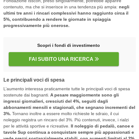
Fondazione Isscon, preso singolarmente, potrebbe apparire
contenuto, ma che si inserisce in una tendenza più ampia:
negli
ultimi tre anni i rincari complessivi hanno raggiunto circa il
5%, contribuendo a rendere le giornate in spiaggia
progressivamente più onerose.
Scopri i fondi di investimento
FAI SUBITO UNA RICERCA
Le principali voci di spesa
L’aumento interessa praticamente tutte le principali voci di spesa
sostenute dai bagnanti.
A pesare maggiormente sono gli
ingressi giornalieri, cresciuti del 4%, seguiti dagli
abbonamenti mensili e stagionali, che segnano incrementi del
3%.
Tornano inoltre a essere molto richieste le sdraio, il cui
noleggio registra un rincaro del 3%. Più contenuti, invece, i rialzi
per le attività sportive e ricreative.
Il noleggio di pedalò, canoe e
tavole Sup continua a conquistare sempre più appassionati e
vede prezzi sostanzialmente stabili, con aumenti limitati al 2%.