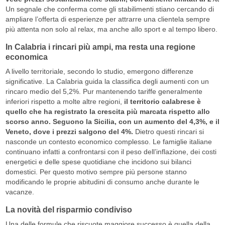
Un segnale che conferma come gli stabilimenti stiano cercando di
ampliare l’offerta di esperienze per attrarre una clientela sempre
più attenta non solo al relax, ma anche allo sport e al tempo libero.
In Calabria i rincari più ampi, ma resta una regione
economica
A livello territoriale, secondo lo studio, emergono differenze
significative. La Calabria guida la classifica degli aumenti con un
rincaro medio del 5,2%. Pur mantenendo tariffe generalmente
inferiori rispetto a molte altre regioni,
il territorio calabrese è
quello che ha registrato la crescita più marcata rispetto allo
scorso anno. Seguono la Sicilia, con un aumento del 4,3%, e il
Veneto, dove i prezzi salgono del 4%.
Dietro questi rincari si
nasconde un contesto economico complesso. Le famiglie italiane
continuano infatti a confrontarsi con il peso dell’inflazione, dei costi
energetici e delle spese quotidiane che incidono sui bilanci
domestici. Per questo motivo sempre più persone stanno
modificando le proprie abitudini di consumo anche durante le
vacanze.
La novità del risparmio condiviso
Una delle formule che riscuote maggiore successo è quella della