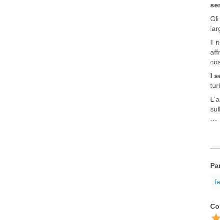
sem
Gli
lar
Il 
aff
cos
I s
tur
L'a
sul
```
Pa
f