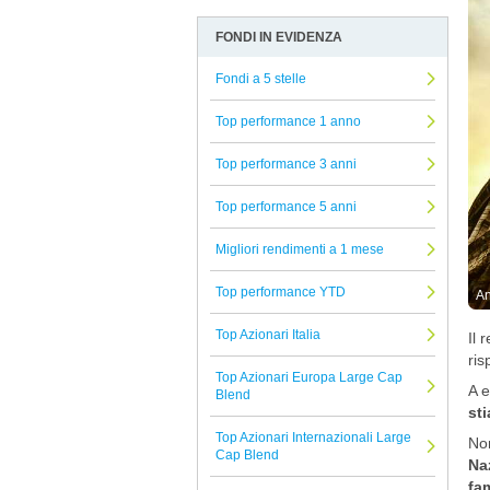
European & Global
Allocazione
Arbitro Controversie Finanziarie
FONDI IN EVIDENZA
DWS
Altro
Informativa Privacy
Etica SGR
Fondi a 5 stelle
Azionari
Informativa Cookie
Credit Suisse
Beni reali
Reclami Assicurativi
Top performance 1 anno
Aviva
Conservazione del capitale
Reclami Servizio di Investimento
Top performance 3 anni
Mediobanca
Strategie alternative
Top performance 5 anni
Belgrave
Titoli a reddito fisso
Atomo SICAV
Migliori rendimenti a 1 mese
Titoli Ibridi
GAM
Tutti i fondi confrontati
Top performance YTD
An
Union Investment
Top Azionari Italia
Il 
Neuberger Berman
ris
Top Azionari Europa Large Cap
T. Rowe Price
A e
Blend
st
RBC Bluebay
Top Azionari Internazionali Large
Non
Swisscanto
Cap Blend
Na
Eurizon
fam