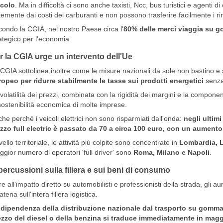
icolo
. Ma in difficoltà ci sono anche taxisti, Ncc, bus turistici e agent
temente dai costi dei carburanti e non possono trasferire facilmente i rinc
ondo la CGIA, nel nostro Paese circa l'
80% delle merci viaggia su 
ategico per l'economia.
r la CGIA urge un intervento dell'Ue
CGIA sottolinea inoltre come le misure nazionali da sole non bastino e
opeo per ridurre stabilmente le tasse sui prodotti energetici
senza 
volatilità dei prezzi, combinata con la rigidità dei margini e la component
sostenibilità economica di molte imprese.
he perché i veicoli elettrici non sono risparmiati dall'onda:
negli ultimi
zzo full electric è passato da 70 a circa 100 euro, con un aument
ivello territoriale, le attività più colpite sono concentrate in
Lombardia, L
gior numero di operatori 'full driver' sono
Roma, Milano e Napoli
.
percussioni sulla filiera e sui beni di consumo
re all'impatto diretto su automobilisti e professionisti della strada, gli 
atena sull'intera filiera logistica.
 dipendenza della distribuzione nazionale dal trasporto su gomma
zzo del diesel o della benzina si traduce immediatamente in maggi