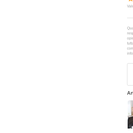
Qua
res
opi
tutt
com
inf
Art