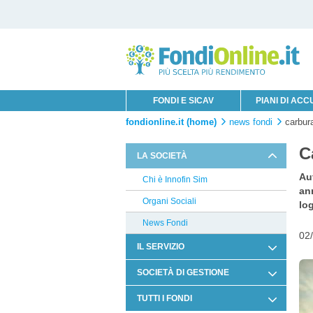
FONDI E SICAV
PIANI DI AC
fondionline.it (home)
news fondi
carbura
C
LA SOCIETÀ
Aut
Chi è Innofin Sim
ann
Organi Sociali
log
News Fondi
02
IL SERVIZIO
Condizioni di Utilizzo
SOCIETÀ DI GESTIONE
Documentazione Contrattuale e
Columbia Threadneedle
TUTTI I FONDI
Legale