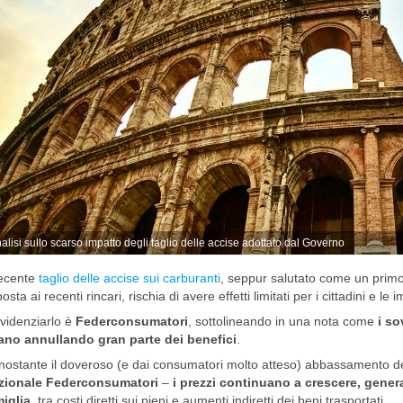
alisi sullo scarso impatto degli taglio delle accise adottato dal Governo
recente
taglio delle accise sui carburanti
, seppur salutato come un prim
posta ai recenti rincari, rischia di avere effetti limitati per i cittadini e le 
videnziarlo è
Federconsumatori
, sottolineando in una nota come
i so
iano annullando gran parte dei benefici
.
ostante il doveroso (e dai consumatori molto atteso) abbassamento del
zionale Federconsumatori
–
i prezzi continuano a crescere, gener
iglia
, tra costi diretti sui pieni e aumenti indiretti dei beni trasportati.