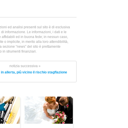
oni ed analisi presenti sul sito è di esclusiva
di informazione. Le informazioni, i dati e le
te affidabili ed in buona fede; in nessun caso,
e o implicite, in merito alla loro attendibilità,
la sezione “news” del sito è prettamente
in strumenti finanziari.
notizia successiva »
in allerta, più vicino il rischio stagflazione