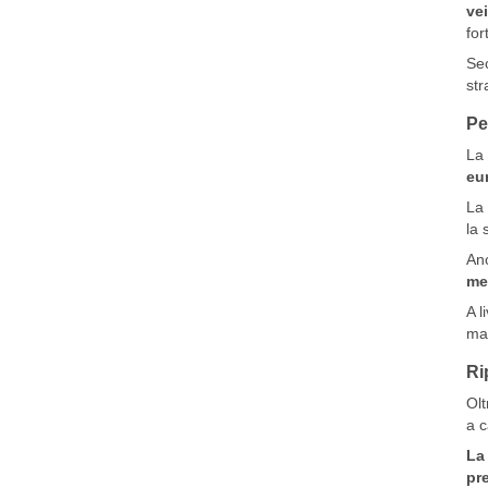
ve
for
Sec
str
Pe
La 
eur
La 
la 
Anc
me
A l
mag
Ri
Olt
a c
La
pre