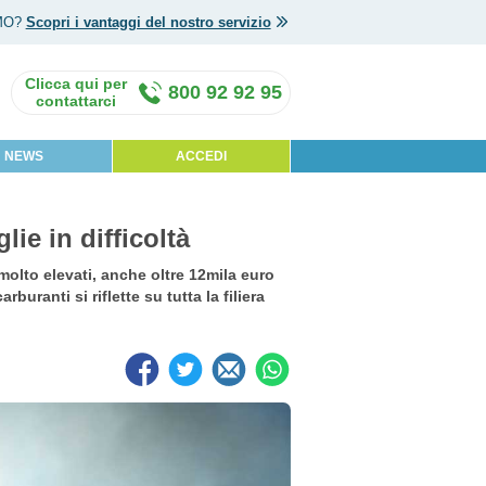
MO?
Scopri i vantaggi del nostro servizio
800 92 92 95
NEWS
ACCEDI
lie in difficoltà
molto elevati, anche oltre 12mila euro
arburanti si riflette su tutta la filiera