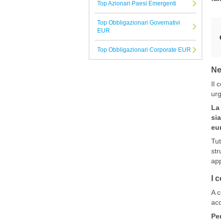
Top Azionari Paesi Emergenti
iM Global Partner AM
Top Obbligazionari Governativi
RWC Partners
EUR
MFS
Top Obbligazionari Corporate EUR
Generali
Ne
Tutte le Società di Gestione
Il 
urg
La 
sia
eu
Tut
str
app
I 
A c
acc
Per