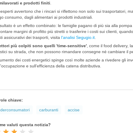
ilavorati e prodotti finiti
.
 esperti avvertono che i rincari si riflettono non solo sui trasportatori, m
go consumo, dagli alimentari ai prodotti industriali.
risultato è un effetto combinato: le famiglie pagano di più sia alla pompa
rontare margini di profitto più stretti o trasferire i costi sui clienti, quan
ti assicurativi dei trasporti, visita
l'analisi Segugio.it
.
ettori più colpiti sono quelli 'time-sensitive'
, come il food delivery, la
istici su strada, che non possono rimandare consegne né cambiare il per
umento dei costi energetici spinge così molte aziende a rivedere gli inve
l'occupazione e sull'efficienza della catena distributiva.
role chiave:
ederconsumatori
carburanti
accise