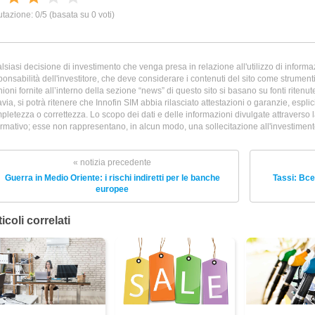
lsiasi decisione di investimento che venga presa in relazione all'utilizzo di informazi
ponsabilità dell'investitore, che deve considerare i contenuti del sito come strumenti 
nioni fornite all’interno della sezione “news” di questo sito si basano su fonti ritenu
avia, si potrà ritenere che Innofin SIM abbia rilasciato attestazioni o garanzie, esplicit
pletezza o correttezza. Lo scopo dei dati e delle informazioni divulgate attraverso 
ormativo; esse non rappresentano, in alcun modo, una sollecitazione all'investimento 
« notizia precedente
Guerra in Medio Oriente: i rischi indiretti per le banche
Tassi: Bce 
europee
icoli correlati