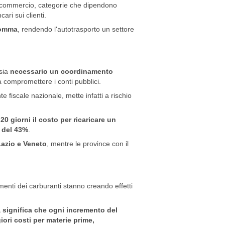
i di commercio, categorie che dipendono
ari sui clienti.
gomma
, rendendo l'autotrasporto un settore
 sia
necessario un coordinamento
compromettere i conti pubblici.
e fiscale nazionale, mette infatti a rischio
 20 giorni il costo per ricaricare un
o del 43%
.
azio e Veneto
, mentre le province con il
aumenti dei carburanti stanno creando effetti
 significa che ogni incremento del
ori costi per materie prime,