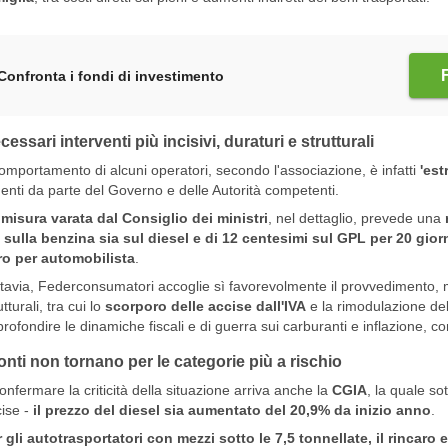
Confronta i fondi di investimento
cessari interventi più incisivi, duraturi e strutturali
comportamento di alcuni operatori, secondo l'associazione, è infatti
'es
enti da parte del Governo e delle Autorità competenti.
misura varata dal Consiglio dei ministri
, nel dettaglio, prevede una
 sulla benzina sia sul diesel e di 12 centesimi sul GPL per 20 gior
ro per automobilista
.
tavia, Federconsumatori accoglie sì favorevolmente il provvedimento, ma 
utturali, tra cui lo
scorporo delle accise dall'IVA
e la rimodulazione del
rofondire le dinamiche fiscali e di guerra sui carburanti e inflazione, co
conti non tornano per le categorie più a rischio
onfermare la criticità della situazione arriva anche la
CGIA
, la quale so
ise -
il prezzo del diesel sia aumentato del 20,9% da inizio anno
.
 gli autotrasportatori con mezzi sotto le 7,5 tonnellate, il rincaro