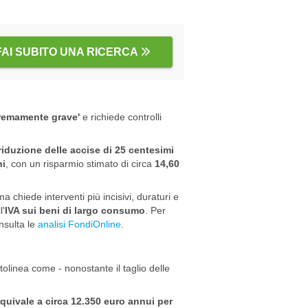
FAI SUBITO UNA RICERCA
tremamente grave'
e richiede controlli
riduzione delle accise di 25 centesimi
ni
, con un risparmio stimato di circa
14,60
chiede interventi più incisivi, duraturi e
l'
IVA sui beni di largo consumo
. Per
nsulta le
analisi FondiOnline
.
ttolinea come - nonostante il taglio delle
 equivale a circa 12.350 euro annui per