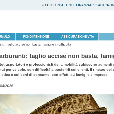
SEI UN CONSULENTE FINANZIARIO AUTONO
CUMULO
FONDI PENSIONE
ASSICURAZIONE VITA
nti: taglio accise non basta, famiglie in difficoltà
arburanti: taglio accise non basta, famig
otrasportatori e professionisti della mobilità subiscono aumenti 
ui per veicolo, con difficoltà a trasferirli sui clienti. Il rincaro dei c
istica e sui beni di consumo, con effetti su famiglie e imprese.
/04/2026