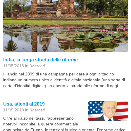
India, la lunga strada delle riforme
11/05/2018 in “
Mercati
”
Il lancio nel 2009 di una campagna per dare a ogni cittadino
indiano un numero unico d’identità digitale nazionale (una sorta di
carta d’identità digitale) ha aperto la strada alle riforme di oggi.
Usa, attenti al 2019
11/05/2018 in “
Mercati
”
Oltre al rialzo dei tassi, rappresentano
notevoli incognite la guerra commerciale
annunciata da Trump, le tensioni in Medio oriente, l’enorme carico