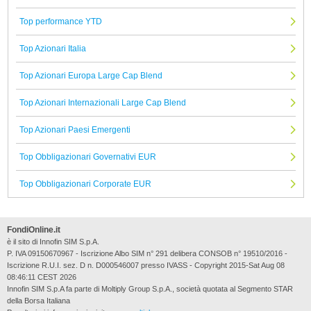
Top performance YTD
Top Azionari Italia
Top Azionari Europa Large Cap Blend
Top Azionari Internazionali Large Cap Blend
Top Azionari Paesi Emergenti
Top Obbligazionari Governativi EUR
Top Obbligazionari Corporate EUR
FondiOnline.it
è il sito di Innofin SIM S.p.A.
P. IVA 09150670967 - Iscrizione Albo SIM n° 291 delibera CONSOB n° 19510/2016 -
Iscrizione R.U.I. sez. D n. D000546007 presso IVASS - Copyright 2015-Sat Aug 08
08:46:11 CEST 2026
Innofin SIM S.p.A fa parte di Moltiply Group S.p.A., società quotata al Segmento STAR
della Borsa Italiana