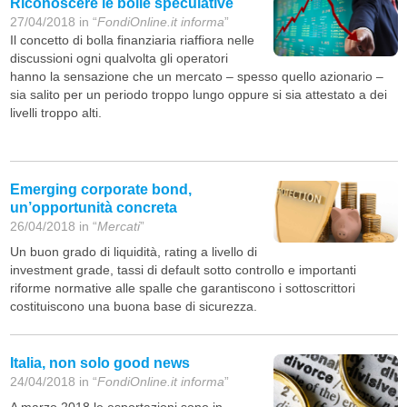
Riconoscere le bolle speculative
27/04/2018 in “
FondiOnline.it informa
”
Il concetto di bolla finanziaria riaffiora nelle
discussioni ogni qualvolta gli operatori
hanno la sensazione che un mercato – spesso quello azionario –
sia salito per un periodo troppo lungo oppure si sia attestato a dei
livelli troppo alti.
Emerging corporate bond,
un’opportunità concreta
26/04/2018 in “
Mercati
”
Un buon grado di liquidità, rating a livello di
investment grade, tassi di default sotto controllo e importanti
riforme normative alle spalle che garantiscono i sottoscrittori
costituiscono una buona base di sicurezza.
Italia, non solo good news
24/04/2018 in “
FondiOnline.it informa
”