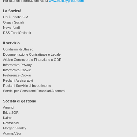
Per ulteriori informazioni, visita
www.moltiplygroup.com
La Società
Chi è Innofin SIM
Organi Sociali
News fondi
RSS FondiOnline.it
Il servizio
Condizioni di Utilizzo
Documentazione Contrattuale e Legale
Arbitro Controversie Finanziarie e ODR
Informativa Privacy
Informativa Cookie
Preferenze Cookie
Reclami Assicurativi
Reclami Servizio di Investimento
Servizi per Consulenti Finanziari Autonomi
Società di gestione
Amundi
Etica SGR
Kairos
Rothschild
Morgan Stanley
AcomeA Sgr