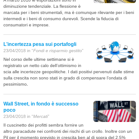
A marzo 2018 le esportazioni sono in
diminuzione tendenziale. La flessione è
marcata per i beni strumentali, ma è comunque rilevante per i beni
intermedi e i beni di consumo durevoli. Scende la fiducia di
consumatori e imprese.
L’incertezza pesa sui portafogli
23/04/2018 in “
Fondi e risparmio gestito
”
Nel corso delle ultime settimane si è
registrato un netto calo dell’ottimismo in
scia alle incertezze geopolitiche. I dati positivi pervenuti dalle stime
sulla crescita non sono stati in grado di compensare l’ondata di
pessimismo
.
Wall Street, in fondo è successo
poco
23/04/2018 in “
Mercati
”
Il cuscinetto dei profitti sembra fornire un
altro paracadute nei confronti dei rischi di un crollo. Inoltre con un
Pil per il momento previsto in crescita ben al di sopra del 2,5%