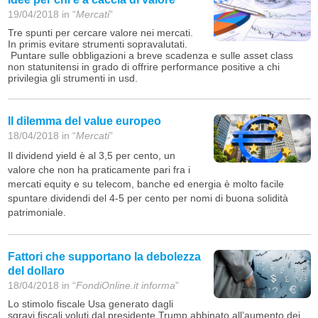
19/04/2018 in “
Mercati
”
Tre spunti per cercare valore nei mercati.
In primis evitare strumenti sopravalutati.
Puntare sulle obbligazioni a breve scadenza e sulle asset class
non statunitensi in grado di offrire performance positive a chi
privilegia gli strumenti in usd.
Il dilemma del value europeo
18/04/2018 in “
Mercati
”
Il dividend yield è al 3,5 per cento, un
valore che non ha praticamente pari fra i
mercati equity e su telecom, banche ed energia è molto facile
spuntare dividendi del 4-5 per cento per nomi di buona solidità
patrimoniale.
Fattori che supportano la debolezza
del dollaro
18/04/2018 in “
FondiOnline.it informa
”
Lo stimolo fiscale Usa generato dagli
sgravi fiscali voluti dal presidente Trump abbinato all’aumento dei