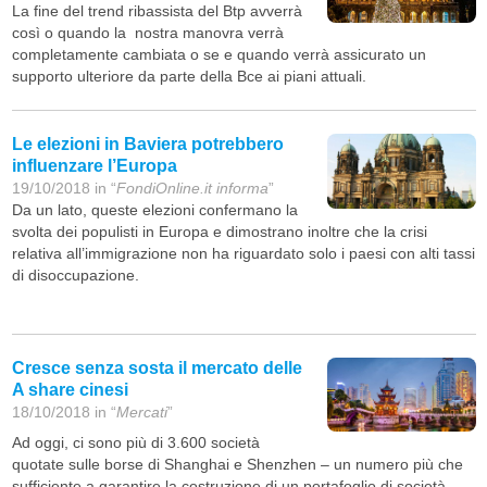
La fine del trend ribassista del Btp avverrà
così o quando la nostra manovra verrà
completamente cambiata o se e quando verrà assicurato un
supporto ulteriore da parte della Bce ai piani attuali.
Le elezioni in Baviera potrebbero
influenzare l’Europa
19/10/2018 in “
FondiOnline.it informa
”
Da un lato, queste elezioni confermano la
svolta dei populisti in Europa e dimostrano inoltre che la crisi
relativa all’immigrazione non ha riguardato solo i paesi con alti tassi
di disoccupazione.
Cresce senza sosta il mercato delle
A share cinesi
18/10/2018 in “
Mercati
”
Ad oggi, ci sono più di 3.600 società
quotate sulle borse di Shanghai e Shenzhen – un numero più che
sufficiente a garantire la costruzione di un portafoglio di società