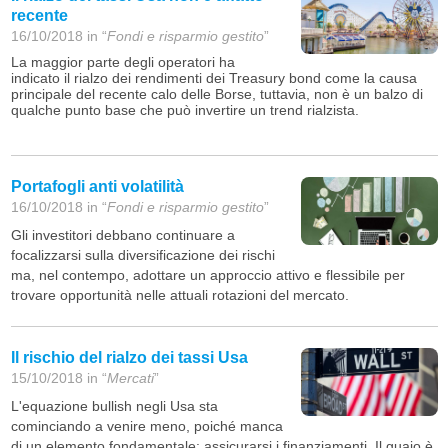
recente
16/10/2018 in “
Fondi e risparmio gestito
”
La maggior parte degli operatori ha
indicato il rialzo dei rendimenti dei Treasury bond come la causa
principale del recente calo delle Borse, tuttavia, non è un balzo di
qualche punto base che può invertire un trend rialzista.
Portafogli anti volatilità
16/10/2018 in “
Fondi e risparmio gestito
”
Gli investitori debbano continuare a
focalizzarsi sulla diversif
icazione dei rischi
ma, nel contempo, adottare un approccio attivo e flessibile per
trovare opportunità nelle attuali rotazioni del mercato.
Il rischio del rialzo dei tassi Usa
15/10/2018 in “
Mercati
”
L'equazione bullish negli Usa sta
cominciando a venire meno, poiché manca
di un elemento fondamentale: assicurarsi i finanziamenti. Il guaio è