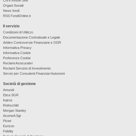
Chi è Innofin SIM
Organi Sociali
News fondi
RSS FondiOnline.it
Il servizio
Condizioni di Utilizzo
Documentazione Contrattuale e Legale
Arbitro Controversie Finanziarie e ODR
Informativa Privacy
Informativa Cookie
Preferenze Cookie
Reclami Assicurativi
Reclami Servizio di Investimento
Servizi per Consulenti Finanziari Autonomi
Società di gestione
Amundi
Etica SGR
Kairos
Rothschild
Morgan Stanley
AcomeA Sgr
Pictet
Eurizon
Fidelity