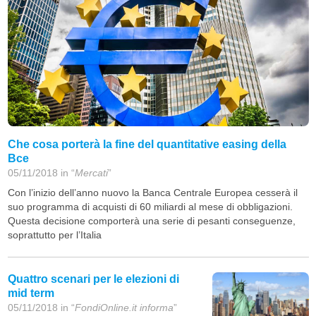
Che cosa porterà la fine del quantitative easing della
Bce
05/11/2018 in “
Mercati
”
Con l’inizio dell’anno nuovo la Banca Centrale Europea cesserà il
suo programma di acquisti di 60 miliardi al mese di obbligazioni.
Questa decisione comporterà una serie di pesanti conseguenze,
soprattutto per l’Italia
Quattro scenari per le elezioni di
mid term
05/11/2018 in “
FondiOnline.it informa
”