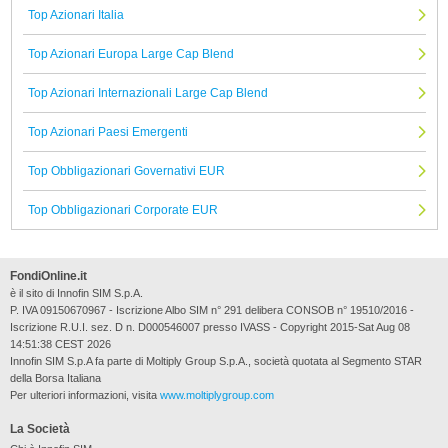
Top Azionari Italia
Top Azionari Europa Large Cap Blend
Top Azionari Internazionali Large Cap Blend
Top Azionari Paesi Emergenti
Top Obbligazionari Governativi EUR
Top Obbligazionari Corporate EUR
FondiOnline.it
è il sito di Innofin SIM S.p.A.
P. IVA 09150670967 - Iscrizione Albo SIM n° 291 delibera CONSOB n° 19510/2016 -
Iscrizione R.U.I. sez. D n. D000546007 presso IVASS - Copyright 2015-Sat Aug 08
14:51:38 CEST 2026
Innofin SIM S.p.A fa parte di Moltiply Group S.p.A., società quotata al Segmento STAR
della Borsa Italiana
Per ulteriori informazioni, visita
www.moltiplygroup.com
La Società