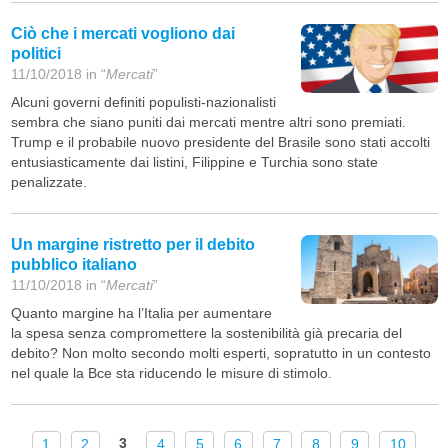
Ciò che i mercati vogliono dai
politici
11/10/2018 in “
Mercati
”
Alcuni governi definiti populisti-nazionalisti
sembra che siano puniti dai mercati mentre altri sono premiati.
Trump e il probabile nuovo presidente del Brasile sono stati accolti
entusiasticamente dai listini, Filippine e Turchia sono state
penalizzate.
Un margine ristretto per il debito
pubblico italiano
11/10/2018 in “
Mercati
”
Quanto margine ha l’Italia per aumentare
la spesa senza compromettere la sostenibilità già precaria del
debito? Non molto secondo molti esperti, sopratutto in un contesto
nel quale la Bce sta riducendo le misure di stimolo.
3
1
2
4
5
6
7
8
9
10