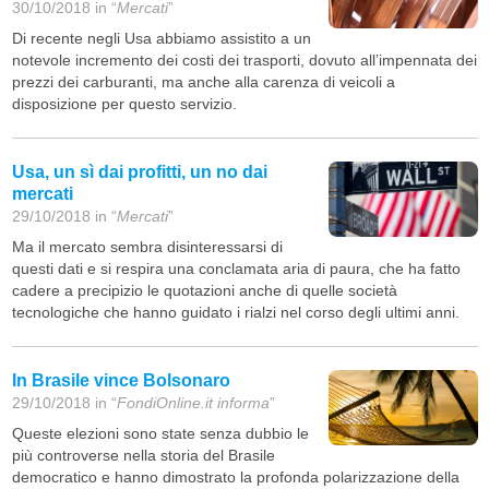
30/10/2018 in “
Mercati
”
Di recente negli Usa abbiamo assistito a un
notevole incremento dei costi dei trasporti, dovuto all’impennata dei
prezzi dei carburanti, ma anche alla carenza di veicoli a
disposizione per questo servizio.
Usa, un sì dai profitti, un no dai
mercati
29/10/2018 in “
Mercati
”
Ma il mercato sembra disinteressarsi di
questi dati e si respira una conclamata aria di paura, che ha fatto
cadere a precipizio le quotazioni anche di quelle società
tecnologiche che hanno guidato i rialzi nel corso degli ultimi anni.
In Brasile vince Bolsonaro
29/10/2018 in “
FondiOnline.it informa
”
Queste elezioni sono state senza dubbio le
più controverse nella storia del Brasile
democratico e hanno dimostrato la profonda polarizzazione della