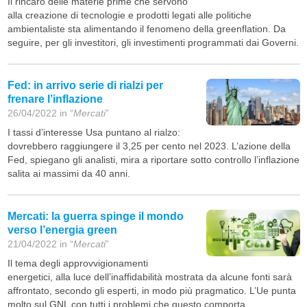
Il rincaro delle materie prime che servono
alla creazione di tecnologie e prodotti legati alle politiche
ambientaliste sta alimentando il fenomeno della greenflation. Da
seguire, per gli investitori, gli investimenti programmati dai Governi.
Fed: in arrivo serie di rialzi per
frenare l’inflazione
26/04/2022 in “
Mercati
”
I tassi d’interesse Usa puntano al rialzo:
dovrebbero raggiungere il 3,25 per cento nel 2023. L’azione della
Fed, spiegano gli analisti, mira a riportare sotto controllo l’inflazione
salita ai massimi da 40 anni.
Mercati: la guerra spinge il mondo
verso l’energia green
21/04/2022 in “
Mercati
”
Il tema degli approvvigionamenti
energetici, alla luce dell’inaffidabilità mostrata da alcune fonti sarà
affrontato, secondo gli esperti, in modo più pragmatico. L’Ue punta
molto sul GNL con tutti i problemi che questo comporta.