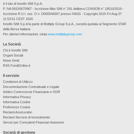
è il sito di Innofin SIM S.p.A.
P. IVA 09150670967 - Iscrizione Albo SIM n° 291 delibera CONSOB n° 19510/2016 -
Iscrizione R.U.I. sez. D n. D000546007 presso IVASS - Copyright 2015-Fri Aug 07
11:53:51 CEST 2026
Innofin SIM S.p.A fa parte di Moltiply Group S.p.A., società quotata al Segmento STAR
della Borsa Italiana
Per ulteriori informazioni, visita
www.moltiplygroup.com
La Società
Chi è Innofin SIM
Organi Sociali
News fondi
RSS FondiOnline.it
Il servizio
Condizioni di Utilizzo
Documentazione Contrattuale e Legale
Arbitro Controversie Finanziarie e ODR
Informativa Privacy
Informativa Cookie
Preferenze Cookie
Reclami Assicurativi
Reclami Servizio di Investimento
Servizi per Consulenti Finanziari Autonomi
Società di gestione