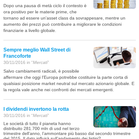
Dopo una pausa di metà ciclo il contesto è
ora positivo per le materie prime, che
tornano ad essere un'asset class da sovrappesare, mentre un
aumento dei prezzi può contribuire a migliorare le condizioni
finanziarie a livello globale.
Sempre meglio Wall Street di
Francoforte
30/11/2016 in “
Mercati
”
Salvo cambiamenti radicali, è possibile
affermare che oggi l'Europa potrebbe costituire la parte corta di
qualsiasi posizione market neutral sul mercato azionario globale. E
la regola vale anche nei confronti dei mercati emergenti.
I dividendi invertono la rotta
30/11/2016 in “
Mercati
”
Le società di tutto il pianeta hanno
distribuito 281.700 mln di usd nel terzo
trimestre dell'anno, l’ammontare più basso dal secondo trimestre
del 2015. Il dato influirà sull’andamento dei listini?