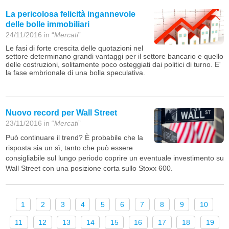
La pericolosa felicità ingannevole
delle bolle immobiliari
24/11/2016 in “
Mercati
”
Le fasi di forte crescita delle quotazioni nel
settore determinano grandi vantaggi per il settore bancario e quello
delle costruzioni, solitamente poco osteggiati dai politici di turno. E'
la fase embrionale di una bolla speculativa.
Nuovo record per Wall Street
23/11/2016 in “
Mercati
”
Può continuare il trend? È probabile che la
risposta sia un sì, tanto che può essere
consigliabile sul lungo periodo coprire un eventuale investimento su
Wall Street con una posizione corta sullo Stoxx 600.
1
2
3
4
5
6
7
8
9
10
11
12
13
14
15
16
17
18
19