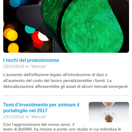
I rischi del protezionismo
20/12/2016 in “
Mercati
”
L’aumento dell’inflazione legato all’introduzione di dazi e
all’aumento del costo del lavoro penalizzerebbe i bond. La
delocalizzazione affosserebbe gli asset di alcuni mercati emergenti.
Temi d’investimento per animare il
portafoglio nel 2017
19/12/2016 in “
Mercati
”
Con l’approssimarsi del nuovo anno, il
team di BofAML ha messo a punto uno studio in cui individua le