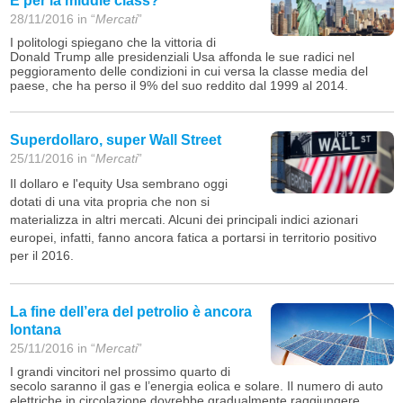
E per la middle class?
28/11/2016 in “
Mercati
”
I politologi spiegano che la vittoria di
Donald Trump alle presidenziali Usa affonda le sue radici nel
peggioramento delle condizioni in cui versa la classe media del
paese, che ha perso il 9% del suo reddito dal 1999 al 2014.
Superdollaro, super Wall Street
25/11/2016 in “
Mercati
”
Il dollaro e l'equity Usa sembrano oggi
dotati di una vita propria che non si
materializza in altri mercati. Alcuni dei principali indici azionari
europei, infatti, fanno ancora fatica a portarsi in territorio positivo
per il 2016.
La fine dell’era del petrolio è ancora
lontana
25/11/2016 in “
Mercati
”
I grandi vincitori nel prossimo quarto di
secolo saranno il gas e l’energia eolica e solare. Il numero di auto
elettriche in circolazione dovrebbe gradualmente raggiungere