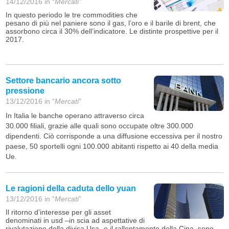
14/12/2016 in “
Mercati
”
In questo periodo le tre commodities che
pesano di più nel paniere sono il gas, l’oro e il barile di brent, che
assorbono circa il 30% dell’indicatore. Le distinte prospettive per il
2017.
Settore bancario ancora sotto
pressione
13/12/2016 in “
Mercati
”
In Italia le banche operano attraverso circa
30.000 filiali, grazie alle quali sono occupate oltre 300.000
dipendenti. Ciò corrisponde a una diffusione eccessiva per il nostro
paese, 50 sportelli ogni 100.000 abitanti rispetto ai 40 della media
Ue.
Le ragioni della caduta dello yuan
13/12/2016 in “
Mercati
”
Il ritorno d’interesse per gli asset
denominati in usd –in scia ad aspettative di
rivalutazione della divisa Usa- e il rallentamento della Cina, sono