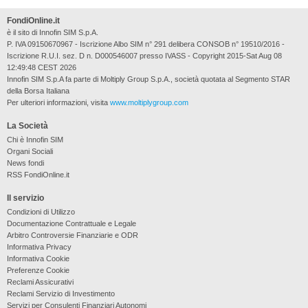
FondiOnline.it
è il sito di Innofin SIM S.p.A.
P. IVA 09150670967 - Iscrizione Albo SIM n° 291 delibera CONSOB n° 19510/2016 -
Iscrizione R.U.I. sez. D n. D000546007 presso IVASS - Copyright 2015-Sat Aug 08
12:49:48 CEST 2026
Innofin SIM S.p.A fa parte di Moltiply Group S.p.A., società quotata al Segmento STAR
della Borsa Italiana
Per ulteriori informazioni, visita
www.moltiplygroup.com
La Società
Chi è Innofin SIM
Organi Sociali
News fondi
RSS FondiOnline.it
Il servizio
Condizioni di Utilizzo
Documentazione Contrattuale e Legale
Arbitro Controversie Finanziarie e ODR
Informativa Privacy
Informativa Cookie
Preferenze Cookie
Reclami Assicurativi
Reclami Servizio di Investimento
Servizi per Consulenti Finanziari Autonomi